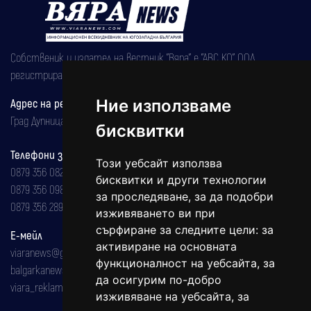
Собственик и издател на вестник "Вяра" е "АВС КО" ООД,
регистрирана на 08.05.2002 година.
Ние използваме
Адрес на редакцията
Град Дупница, ул.''Христо Ботев" 43
бисквитки
Телефони за реклама и абонаменти
Този уебсайт използва
0879 356 082
бисквитки и други технологии
0879 356 098
за проследяване, за да подобри
0879 356 289
изживяването ви при
сърфиране за следните цели:
за
Е-мейл
активиране на основната
viaranews@gmail.com
функционалност на уебсайта
,
за
balgarkanews@gmail.com
да осигурим по-добро
viara_reklama@mail.bg
изживяване на уебсайта
,
за