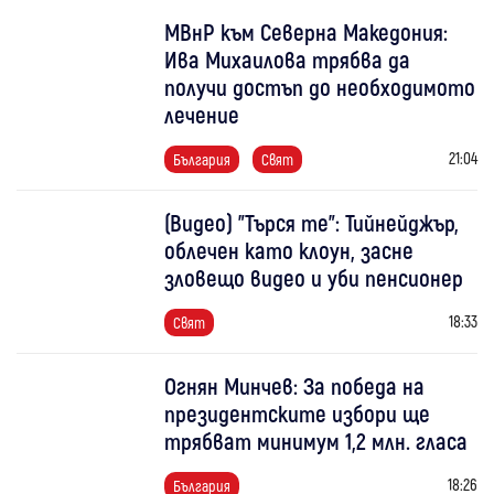
МВнР към Северна Македония:
Ива Михаилова трябва да
получи достъп до необходимото
лечение
21:04
България
Свят
(Видео) "Търся те": Тийнейджър,
облечен като клоун, засне
зловещо видео и уби пенсионер
18:33
Свят
Огнян Минчев: За победа на
президентските избори ще
трябват минимум 1,2 млн. гласа
18:26
България