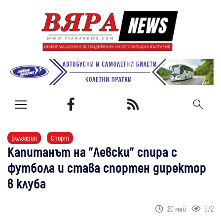
България
Спорт
Капитанът на "Левски" спира с
футбола и става спортен директор
в клуба
672
20 май