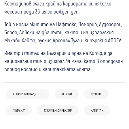
Костадинов слага край на кариерата си няколко
месеца преди 36-ия си рожден ден.
Той е носил екипите на Нафтекс, Поморие, Лудогорец,
Берое, Левски на два пъти, както и на израелския
Макаби Хайфа, руския Арсенал Тула и кипърския АПОЕЛ.
Има три титли на България и една на Кипър, а за
националния тим е изиграл 44 мача, като в определен
период носеше и капитанската лента.
ГЕОРГИ КОСТАДИНОВ
ЛЕВСКИ
ФУТБОЛ
21:12
Дупница
Спорт
04 авг
Свят
Спорт
06 авг
Банско
Спорт
Етър спря Марек и остана безгрешен във
04 авг
Гоце Делчев
"ГЕРЕНА"
Спорт
СПОРТЕН ДИРЕКТОР
КАПИТАН
(Снимки) Последно сбогом с Франко
Юношите на Банско с престижна победа
Втора лига
Пирин (Гоце Делчев) стартира ударно: 11
Барези: Хиляди фенове и футболни
в международна контрола (Снимки)
03 авг
Дупница
Спорт
04 авг
Благоевград
Спорт
гола в две контроли и силни заявки преди
легенди изпратиха капитана на Милан