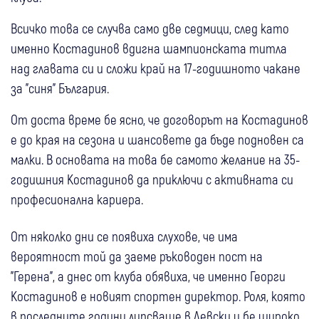
Всичко това се случва само две седмици, след като
именно Костадинов вдигна шампионската титла
над главата си и сложи край на 17-годишното чакане
за "синя" България.
От доста време бе ясно, че договорът на Костадинов
е до края на сезона и шансовете да бъде подновен са
малки. В основата на това бе самото желание на 35-
годишния Костадинов да приключи с активната си
професионална кариера.
От няколко дни се появиха слухове, че има
вероятност той да заеме ръководен пост на
"Герена", а днес от клуба обявиха, че именно Георги
Костадинов е новият спортен директор. Роля, която
в последните години липсваше в Левски и бе широко