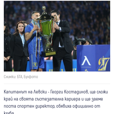
Снимки: БТА, Булфото
Капитанът на Левски - Георги Костадинов, ще сложи
край на своята състезателна кариера и ще заеме
поста спортен директор, обявиха официално от
клуба.