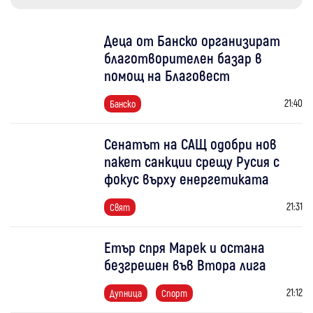
Деца от Банско организират
благотворителен базар в
помощ на Благовест
21:40
Банско
Сенатът на САЩ одобри нов
пакет санкции срещу Русия с
фокус върху енергетиката
21:31
Свят
Етър спря Марек и остана
безгрешен във Втора лига
21:12
Дупница
Спорт