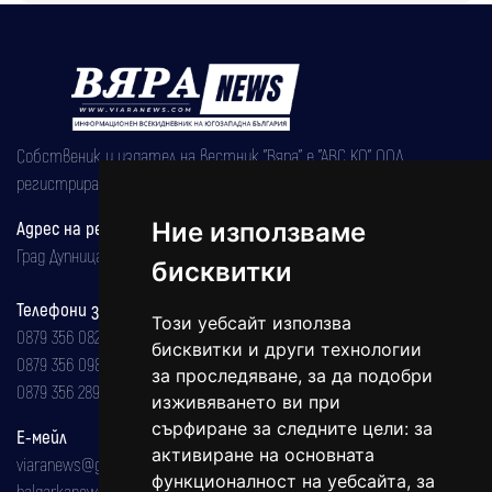
Собственик и издател на вестник "Вяра" е "АВС КО" ООД,
регистрирана на 08.05.2002 година.
Ние използваме
Адрес на редакцията
Град Дупница, ул.''Христо Ботев" 43
бисквитки
Телефони за реклама и абонаменти
Този уебсайт използва
0879 356 082
бисквитки и други технологии
0879 356 098
за проследяване, за да подобри
0879 356 289
изживяването ви при
сърфиране за следните цели:
за
Е-мейл
активиране на основната
viaranews@gmail.com
функционалност на уебсайта
,
за
balgarkanews@gmail.com