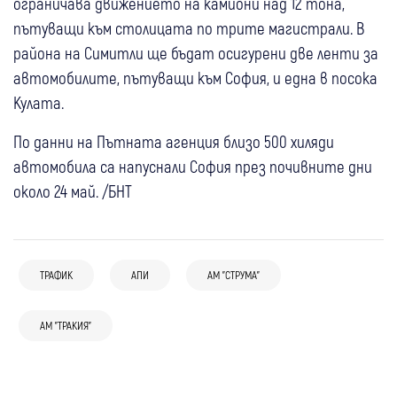
ограничава движението на камиони над 12 тона,
пътуващи към столицата по трите магистрали. В
района на Симитли ще бъдат осигурени две ленти за
автомобилите, пътуващи към София, и една в посока
Кулата.
По данни на Пътната агенция близо 500 хиляди
автомобила са напуснали София през почивните дни
около 24 май. /БНТ
09:12
Благоевград
Кресна
Кюстендил
ТРАФИК
АПИ
АМ "СТРУМА"
07 авг
България
От 16:00 ч. днес: Спират камионите по
Заснеха джип да се движи по аварийната
"Тракия", "Струма" и през Кресненското
07 авг
България
АМ "ТРАКИЯ"
07 авг
Банско
Крими
лента в насрещното на АМ "Тракия"
дефиле
Добра новина след огнения ад на АМ
Мъж и две жени пострадаха при
(Видео)
06 авг
България
07 авг
Симитли
Сандански
Перник
“Тракия“: Пожарът край 69-ия километър
катастрофа на входа на Банско
На АМ “Тракия“: Отвориха платното към