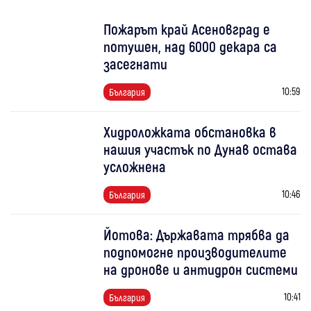
Пожарът край Асеновград е
потушен, над 6000 декара са
засегнати
10:59
България
Хидроложката обстановка в
нашия участък по Дунав остава
усложнена
10:46
България
Йотова: Държавата трябва да
подпомогне производителите
на дронове и антидрон системи
10:41
България