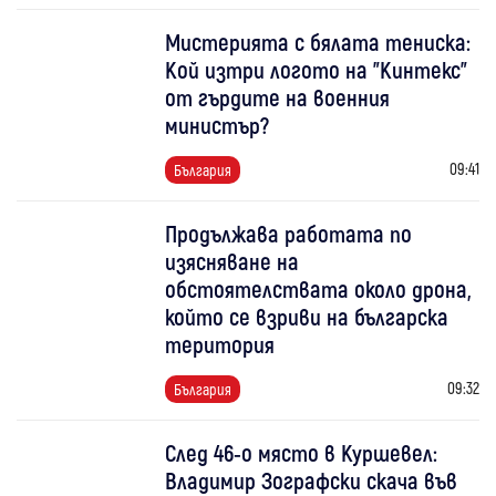
Мистерията с бялата тениска:
Кой изтри логото на "Кинтекс"
от гърдите на военния
министър?
09:41
България
Продължава работата по
изясняване на
обстоятелствата около дрона,
който се взриви на българска
територия
09:32
България
След 46-о място в Куршевел:
Владимир Зографски скача във