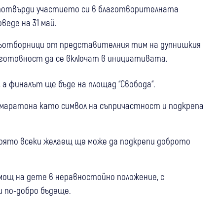
 потвърди участието си в благотворителната
еде на 31 май.
ъотборници от представителния тим на дупнишкия
с готовност да се включат в инициативата.
 а финалът ще бъде на площад “Свобода“.
 маратона като символ на съпричастност и подкрепа
 която всеки желаещ ще може да подкрепи доброто
ощ на дете в неравностойно положение, с
и по-добро бъдеще.