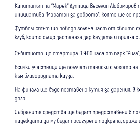
Капитанът на “Марек“ Дупница Веселин Любомиров
инициатива “Маратон за доброто“, която ще се пров
Футболистът ще поведе голяма част от своите с
клуб, които също застанаха зад каузата и приеха 
Събитието ще стартира в 9:00 часа от парк “Рила“,
Всички участници ще получат тениски с логото на
към благородната кауза.
На финала ще бъде поставена кутия за дарения, в
дело.
Събраните средства ще бъдат предоставени в пом
надеждата да му бъдат осигурени подкрепа, грижа 