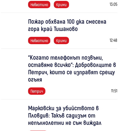
13:05
Невестино
Крими
Пожар обхвана 100 дка смесена
гора край Тишаново
12:48
Невестино
Крими
“Когато телефонът позвъни,
оставяме всичко“: Доброволците в
Петрич, които се изправят срещу
огъня
11:51
Петрич
Марковски за убийството в
Пловдив: Такъв садизъм от
непълнолетни не съм виждал