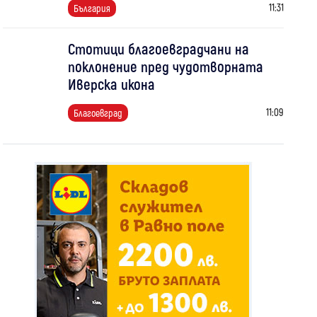
11:31
България
Стотици благоевградчани на
поклонение пред чудотворната
Иверска икона
11:09
Благоевград