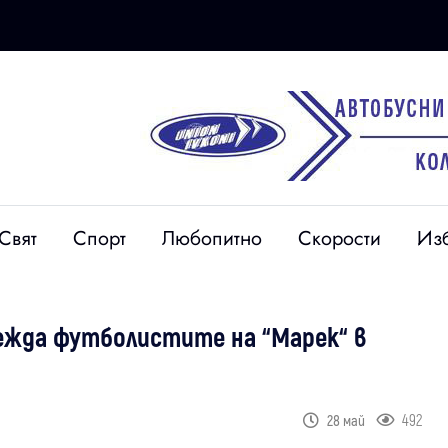
Свят
Спорт
Любопитно
Скорости
Из
ежда футболистите на “Марек“ в
492
28 май