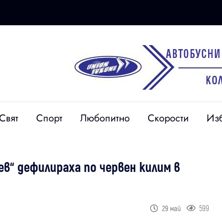
Свят
Спорт
Любопитно
Скорости
Из
“ дефилираха по червен килим в
599
29 май