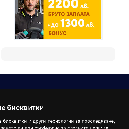
Е-мейл
Следвайте ни:
viaranews@gmail.com
balgarkanews@gmail.com
ме бисквитки
viara_reklama@mail.bg
а бисквитки и други технологии за проследяване,
ването ви при сърфиране за следните цели:
за