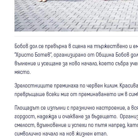
Бобов дол се превърна в сцена на тържествено и 
“Христо Ботев“, организирано от Община Бобов дол
вълнение и усещане за ново начало, което събра уче
място.
Зрелостниците преминаха по червен килим. Краси
превръщаше всеки миг от преминаването им в сим
Площадът се изпълни с празнично настроение, а в
гордост, надежда и очакване за бъдещето. Орган
смелост, вдъхновение и успехи по пътя напред, ка
символично начало на нов жизнен етап.