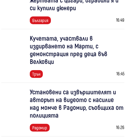
си купили дюнери
16:49
България
Кучетата, участвали в
издирването на Марти, с
демонстрация пред деца във
Велковци
16:45
Трън
Установени са извършителят и
авторът на видеото с насилие
над момче в Радомир, съобщиха от
полицията
16:26
Радомир