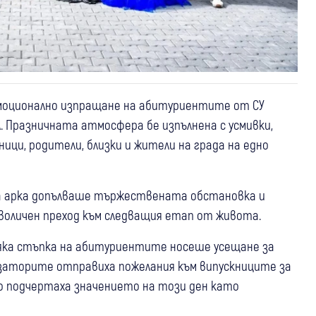
емоционално изпращане на абитуриентите от СУ
. Празничната атмосфера бе изпълнена с усмивки,
ници, родители, близки и жители на града на едно
ва арка допълваше тържествената обстановка и
воличен преход към следващия етап от живота.
сяка стъпка на абитуриентите носеше усещане за
изаторите отправиха пожелания към випускниците за
то подчертаха значението на този ден като