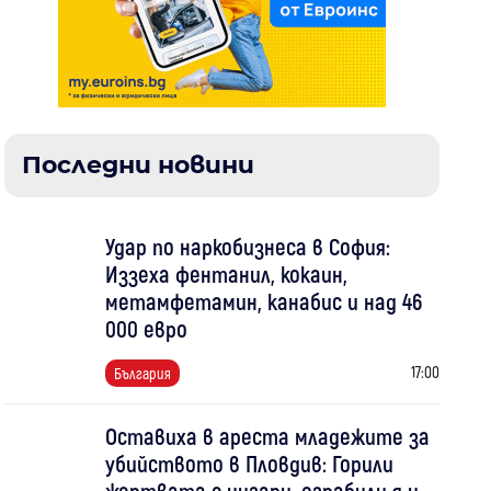
Последни новини
Удар по наркобизнеса в София:
Иззеха фентанил, кокаин,
метамфетамин, канабис и над 46
000 евро
17:00
България
Оставиха в ареста младежите за
убийството в Пловдив: Горили
жертвата с цигари, ограбили я и