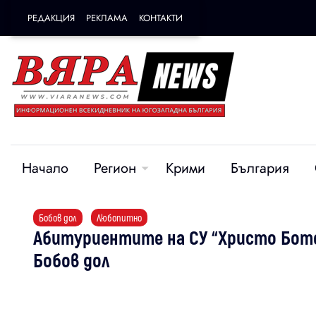
РЕДАКЦИЯ
РЕКЛАМА
КОНТАКТИ
Начало
Регион
Крими
България
Бобов дол
Любопитно
Абитуриентите на СУ “Христо Ботев
Бобов дол