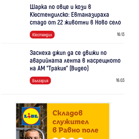
Шарка по овце и кози в
Кюстендилско: Евтаназираха
стадо от 22 животни в Ново село
16:13
Кюстендил
Заснеха джип да се движи по
аварийната лента в насрещното
на АМ "Тракия" (Видео)
16:03
България