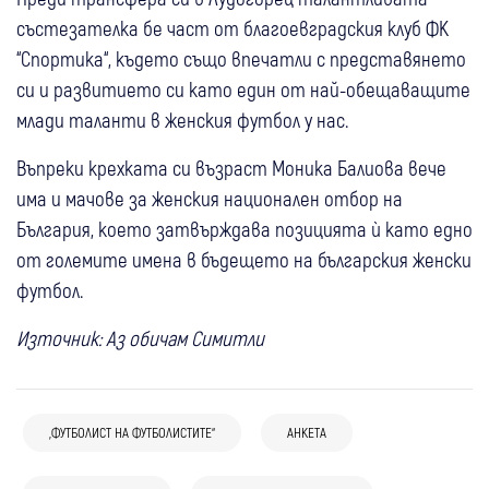
състезателка бе част от благоевградския клуб ФК
“Спортика“, където също впечатли с представянето
си и развитието си като един от най-обещаващите
млади таланти в женския футбол у нас.
Въпреки крехката си възраст Моника Балиова вече
има и мачове за женския национален отбор на
България, което затвърждава позицията ѝ като едно
от големите имена в бъдещето на българския женски
футбол.
Източник: Аз обичам Симитли
„ФУТБОЛИСТ НА ФУТБОЛИСТИТЕ“
АНКЕТА
19 юни
България
Масово стягаме куфарите: Българите