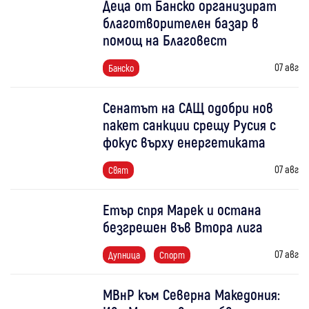
Деца от Банско организират
благотворителен базар в
помощ на Благовест
07 авг
Банско
Сенатът на САЩ одобри нов
пакет санкции срещу Русия с
фокус върху енергетиката
07 авг
Свят
Етър спря Марек и остана
безгрешен във Втора лига
07 авг
Дупница
Спорт
МВнР към Северна Македония: