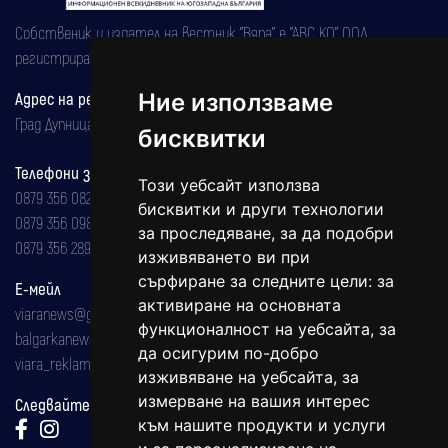
Собственик и издател на вестник "Вяра" е "АВС КО" ООД,
регистрирана на 08.05.2002 година.
Ние използваме
Адрес на редакцията
Град Дупница, ул.''Христо Ботев" 43
бисквитки
Телефони за реклама и абонаменти
Този уебсайт използва
0879 356 082
бисквитки и други технологии
0879 356 098
за проследяване, за да подобри
0879 356 289
изживяването ви при
сърфиране за следните цели:
за
Е-мейл
активиране на основната
viaranews@gmail.com
функционалност на уебсайта
,
за
balgarkanews@gmail.com
да осигурим по-добро
viara_reklama@mail.bg
изживяване на уебсайта
,
за
измерване на вашия интерес
Следвайте ни:
към нашите продукти и услуги