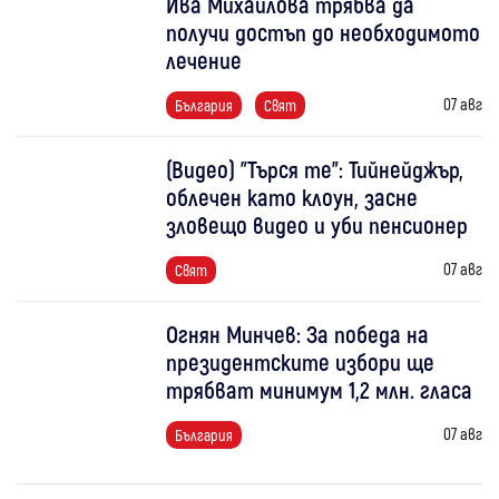
Ива Михаилова трябва да
получи достъп до необходимото
лечение
07 авг
България
Свят
(Видео) "Търся те": Тийнейджър,
облечен като клоун, засне
зловещо видео и уби пенсионер
07 авг
Свят
Огнян Минчев: За победа на
президентските избори ще
трябват минимум 1,2 млн. гласа
07 авг
България