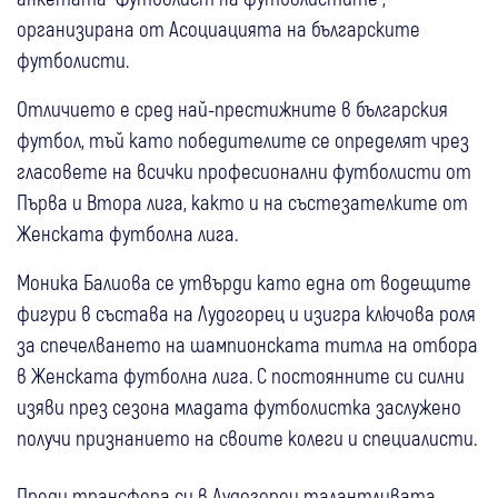
организирана от Асоциацията на българските
футболисти.
Отличието е сред най-престижните в българския
футбол, тъй като победителите се определят чрез
гласовете на всички професионални футболисти от
Първа и Втора лига, както и на състезателките от
Женската футболна лига.
Моника Балиова се утвърди като една от водещите
фигури в състава на Лудогорец и изигра ключова роля
за спечелването на шампионската титла на отбора
в Женската футболна лига. С постоянните си силни
изяви през сезона младата футболистка заслужено
получи признанието на своите колеги и специалисти.
Преди трансфера си в Лудогорец талантливата