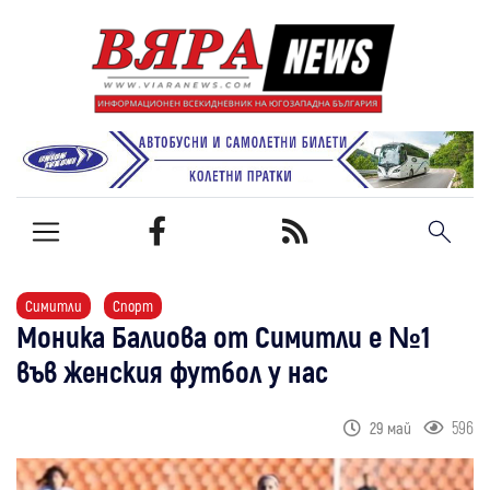
Симитли
Спорт
Моника Балиова от Симитли е №1
във женския футбол у нас
596
29 май