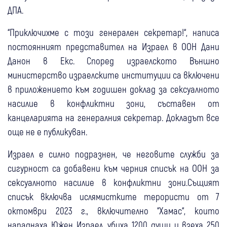
ДПА.
“Приключихме с този генерален секретар!“, написа
постоянният представител на Израел в ООН Дани
Данон в Екс. Според израелското Външно
министерство израелските институции са включени
в приложението към годишен доклад за сексуалното
насилие в конфликтни зони, съставен от
канцеларията на генералния секретар. Докладът все
още не е публикуван.
Израел е силно подразнен, че неговите служби за
сигурност са добавени към черния списък на ООН за
сексуалното насилие в конфликтни зони.Същият
списък включва ислямистките терористи от 7
октомври 2023 г., включително “Хамас“, които
нападнаха Южен Израел, убиха 1200 души и взеха 250