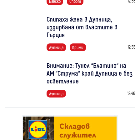
12:55
Банско
Спорт
Спипаха жена в Дупница,
издирвана от властите в
Гърция
12:55
Дупница
Крими
Внимание: Тунел “Блатино“ на
АМ “Струма“ край Дупница е без
осветление
12:46
Дупница