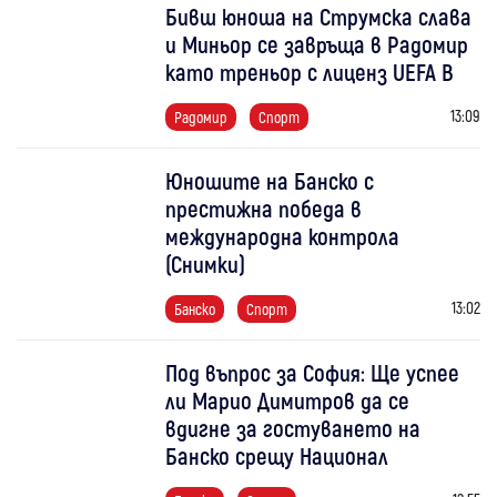
Бивш юноша на Струмска слава
и Миньор се завръща в Радомир
като треньор с лиценз UEFA B
13:09
Радомир
Спорт
Юношите на Банско с
престижна победа в
международна контрола
(Снимки)
13:02
Банско
Спорт
Под въпрос за София: Ще успее
ли Марио Димитров да се
вдигне за гостуването на
Банско срещу Национал