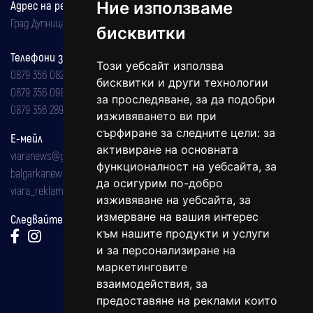
Ние използваме
Адрес на редакцията
Град Дупница, ул.''Христо Ботев" 43
бисквитки
Телефони за реклама и абонаменти
Този уебсайт използва
0879 356 082
бисквитки и други технологии
0879 356 098
за проследяване, за да подобри
0879 356 289
изживяването ви при
сърфиране за следните цели:
за
Е-мейл
активиране на основната
viaranews@gmail.com
функционалност на уебсайта
,
за
balgarkanews@gmail.com
да осигурим по-добро
viara_reklama@mail.bg
изживяване на уебсайта
,
за
измерване на вашия интерес
Следвайте ни:
към нашите продукти и услуги
и за персонализиране на
маркетинговите
взаимодействия
,
за
предоставяне на реклами които