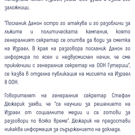
заложници.
“Посланик Данон остро го атакува и го разобличи за
лъжите и политическата кампания, която
генералният секретар се опитва да води за сметка
на Израел. В края на разговора посланик Данон го
информира по ясен и недвусмислен начин, че сме
приключили с генералния секретар на ООН Гутериш“,
се казва в отделна публикация на мисията на Израел
в ООН.
Говорителят на генералния секретар Стефан
Дюжарик заяви, че “са научили за решението на
Израел от социалните медии и са готови за
разговори по всяко време“. Дюжарик не предостави
никаква информация за съдържанието на доклада.