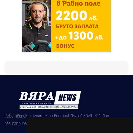
Собственик и издател на вестник "Вяра" е "АВС КО" ООД,
регистрирана на 08.05.2002 година.