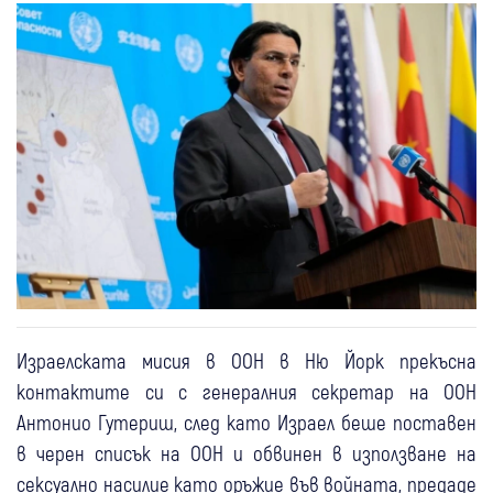
Израелската мисия в ООН в Ню Йорк прекъсна
контактите си с генералния секретар на ООН
Антонио Гутериш, след като Израел беше поставен
в черен списък на ООН и обвинен в използване на
сексуално насилие като оръжие във войната, предаде