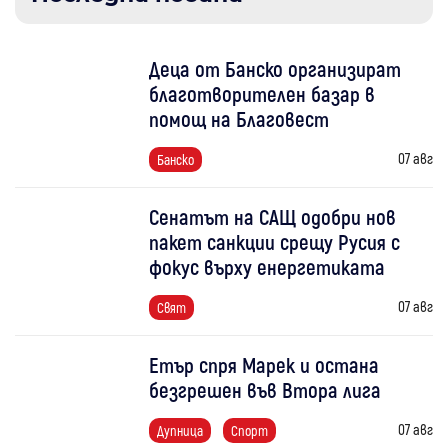
Деца от Банско организират
благотворителен базар в
помощ на Благовест
07 авг
Банско
Сенатът на САЩ одобри нов
пакет санкции срещу Русия с
фокус върху енергетиката
07 авг
Свят
Етър спря Марек и остана
безгрешен във Втора лига
07 авг
Дупница
Спорт