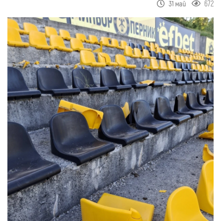
672
31 май