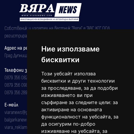
Собственик и издател на вестник "Вяра" е "АВС КО" ООД,
регистрирана на 08.05.2002 година.
Ние използваме
Адрес на редакцията
Град Дупница, ул.''Христо Ботев" 43
бисквитки
Телефони за реклама и абонаменти
Този уебсайт използва
0879 356 082
бисквитки и други технологии
0879 356 098
за проследяване, за да подобри
0879 356 289
изживяването ви при
сърфиране за следните цели:
за
Е-мейл
активиране на основната
viaranews@gmail.com
функционалност на уебсайта
,
за
balgarkanews@gmail.com
да осигурим по-добро
viara_reklama@mail.bg
изживяване на уебсайта
,
за