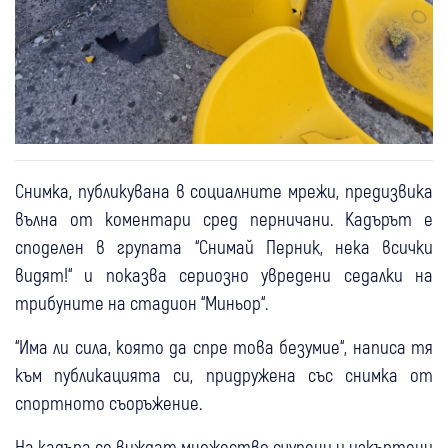
Снимка, публикувана в социалните мрежи, предизвика
вълна от коментари сред перничани. Кадърът е
споделен в групата “Снимай Перник, нека всички
видят!“ и показва сериозно увредени седалки на
трибуните на стадион “Миньор“.
“Има ли сила, която да спре това безумие“, написа тя
към публикацията си, придружена със снимка от
спортното съоръжение.
На кадъра се виждат множество счупени и изкъртени