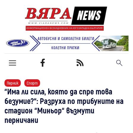
Перник
Спорт
“Има ли сила, която да спре това
безумие?“: Разруха по трибуните на
стадион “Миньор“ възмути
перничани