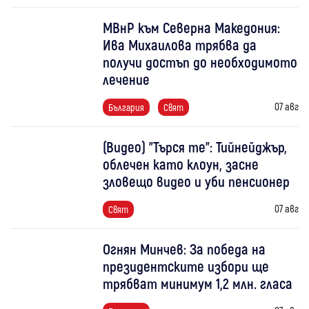
МВнР към Северна Македония:
Ива Михаилова трябва да
получи достъп до необходимото
лечение
07 авг
България
Свят
(Видео) "Търся те": Тийнейджър,
облечен като клоун, засне
зловещо видео и уби пенсионер
07 авг
Свят
Огнян Минчев: За победа на
президентските избори ще
трябват минимум 1,2 млн. гласа