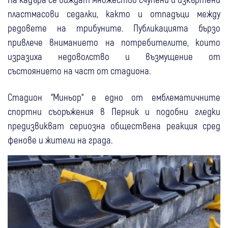
пластмасови седалки, както и отпадъци между
редовете на трибуните. Публикацията бързо
привлече вниманието на потребителите, които
изразиха недоволство и възмущение от
състоянието на част от стадиона.
Стадион “Миньор“ е едно от емблематичните
спортни съоръжения в Перник и подобни гледки
предизвикват сериозна обществена реакция сред
фенове и жители на града.