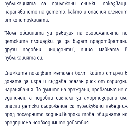
публикацията са приложени снимки, показващи
нараняването на детето, както и опасния елемент
от конструкцията.
“Моля общината за ревизия на съоръженията по
детските площадки, за да бъдат предотвратени
други подобни инциденти“, пише майката в
публикацията си.
Снимките показват метален болт, който стърчи в
зоната за игра и създава реален риск от сериозни
наранявания. По думите на граждани, проблемът не е
единичен, а подобни сигнали за амортизирани или
опасни детски съоръжения са публикувани неведнъж
през последните години.Въпреки това общината не
предприема необходимите действия.