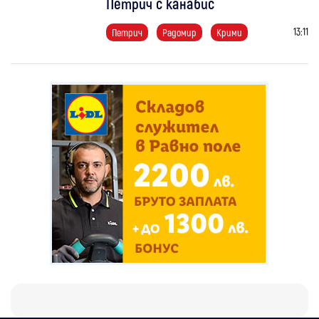
Петрич с канабис
13:11
Петрич
Радомир
Крими