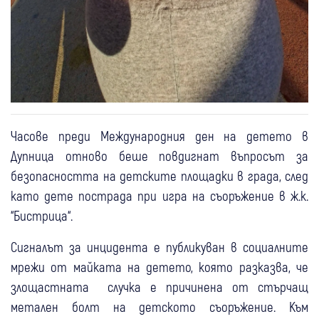
Часове преди Международния ден на детето в
Дупница отново беше повдигнат въпросът за
безопасността на детските площадки в града, след
като дете пострада при игра на съоръжение в ж.к.
“Бистрица“.
Сигналът за инцидента е публикуван в социалните
мрежи от майката на детето, която разказва, че
злощастната случка е причинена от стърчащ
метален болт на детското съоръжение. Към