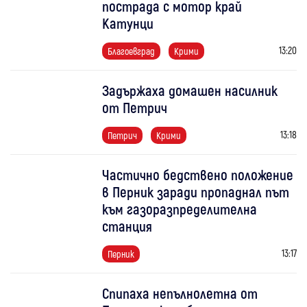
пострада с мотор край
Катунци
13:20
Благоевград
Крими
Задържаха домашен насилник
от Петрич
13:18
Петрич
Крими
Частично бедствено положение
в Перник заради пропаднал път
към газоразпределителна
станция
13:17
Перник
Спипаха непълнолетна от