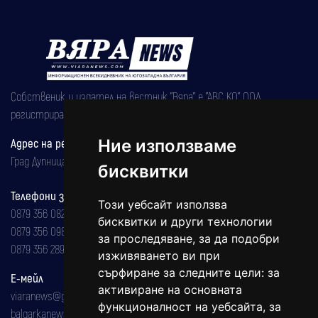
Собственик и издател на вестник "Вяра" е "АВС КО" ООД,
регистрирана на 08.05.2002 година.
Ние използваме
Адрес на редакцията
Град Дупница, ул.''Христо Ботев" 43
бисквитки
Телефони за реклама и абонаменти
Този уебсайт използва
0879 356 082
бисквитки и други технологии
0879 356 098
за проследяване, за да подобри
0879 356 289
изживяването ви при
сърфиране за следните цели:
за
Е-мейл
активиране на основната
viaranews@gmail.com
функционалност на уебсайта
,
за
balgarkanews@gmail.com