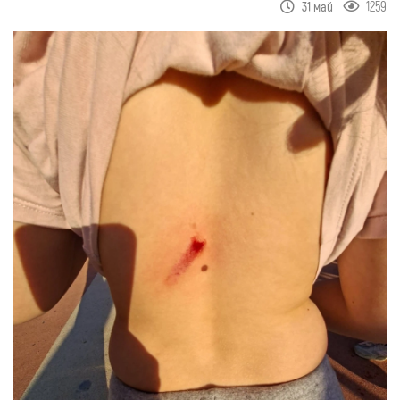
1259
31 май