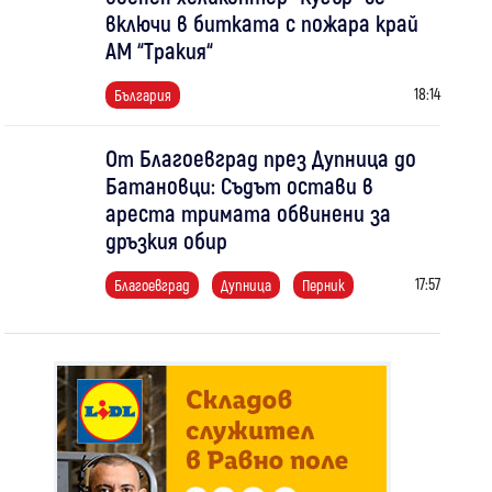
включи в битката с пожара край
АМ “Тракия“
18:14
България
От Благоевград през Дупница до
Батановци: Съдът остави в
ареста тримата обвинени за
дръзкия обир
17:57
Благоевград
Дупница
Перник