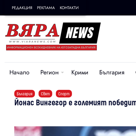
РЕДАКЦИЯ
РЕКЛАМА
КОНТАКТИ
Начало
Регион
Крими
България
България
Свят
Спорт
Йонас Вингегор е големият победи