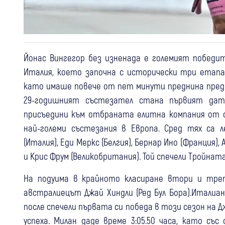
Йонас Вингегор без изненада е големият победит
Италия, което започна с исторически три етапа в
като имаше повече от пет минути преднина пред п
29-годишният състезател стана първият дат
присъедини към отбраната елитна компания от 
най-големи състезания в Европа. Сред тях са 
(Италия), Еди Меркс (Белгия), Бернар Ино (Франция)
и Крис Фрум (Великобритания). Той спечели Тройната 
На подуима в крайното класиране втори и тре
австралиецът Джай Хиндли (Ред Бул Бора).Италиа
после спечели първата си победа в този сезон на 
успеха. Милан даде време 3:05.50 часа, като съ