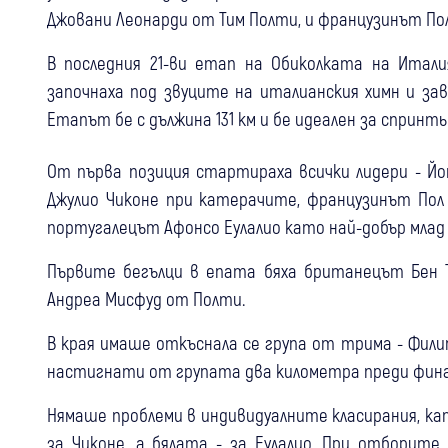
Джовани Леонарди от Тим Полти, и французинът По
В последния 21-ви етап на Обиколката на Итал
започнаха под звуците на италианския химн и за
Етапът бе с дължина 131 км и бе идеален за спринт
От първа позиция стартираха всички лидери - Йо
Джулио Чиконе при катерачите, французинът Пол
португалецът Афонсо Еулалио като най-добър мла
Първите бегълци в епата бяха британецът Бен
Андреа Мисфуд от Полти.
В края имаше откъснала се група от трима - Фили
настигнати от групата два километра преди фин
Нямаше проблеми в индивидуалните класирания, ка
за Чиконе, а бялата - за Еулалио. При отборите