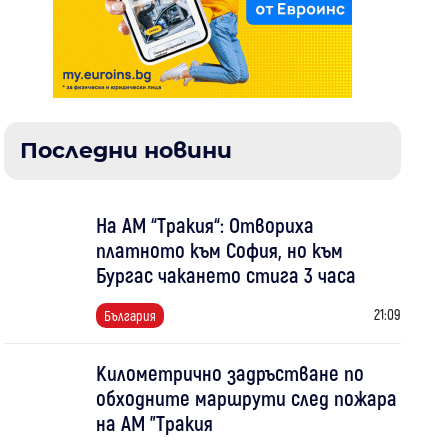
Последни новини
На АМ “Тракия“: Отвориха
платното към София, но към
Бургас чакането стига 3 часа
21:09
България
Километрично задръстване по
обходните маршрути след пожара
на АМ "Тракия