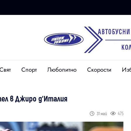
Свят
Спорт
Любопитно
Скорости
Из
тел в Джиро д'Италия
475
31 май