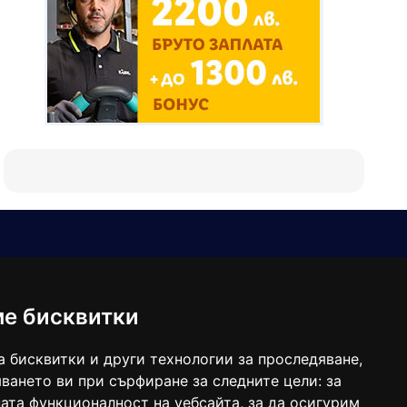
Е-мейл
Следвайте ни:
viaranews@gmail.com
balgarkanews@gmail.com
ме бисквитки
viara_reklama@mail.bg
а бисквитки и други технологии за проследяване,
ването ви при сърфиране за следните цели:
за
ата функционалност на уебсайта
,
за да осигурим