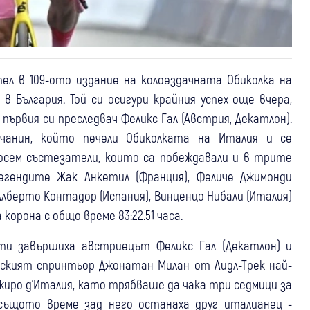
ел в 109-ото издание на колоездачната Обиколка на
 България. Той си осигури крайния успех още вчера,
ървия си преследвач Феликс Гал (Австрия, Декатлон).
чанин, който печели Обиколката на Италия и се
осем състезатели, които са побеждавали и в трите
легендите Жак Анкетил (Франция), Феличе Джимонди
, Алберто Контадор (Испания), Винценцо Нибали (Италия)
корона с общо време 83:22.51 часа.
ти завършиха австриецът Феликс Гал (Декатлон) и
нският спринтьор Джонатан Милан от Лидл-Трек най-
Джиро д'Италия, като трябваше да чака три седмици за
с същото време зад него останаха друг италианец -