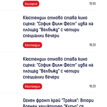
19:50
България
Кюстендил отново става кино
сцена: “София Филм Фест“ идва на
площад “Велбъжд“ с четири
специални вечери
18:20
Кюстендил
Кюстендил отново става кино
сцена: “София Филм Фест“ идва на
площад “Велбъжд“ с четири
специални вечери
18:20
Кюстендил
Огнен фронт край “Тракия“: Втори
военен хеликоптер “Кугър“ се