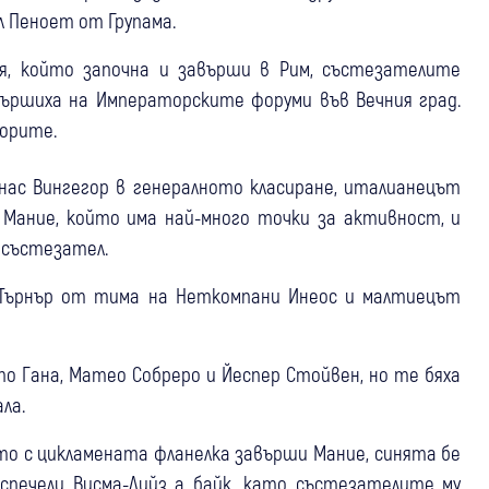
л Пеноет от Групама.
ия, който започна и завърши в Рим, състезателите
вършиха на Императорските форуми във Вечния град.
ьорите.
нас Вингегор в генералното класиране, италианецът
 Мание, който има най-много точки за активност, и
д състезател.
 Търнър от тима на Неткомпани Инеос и малтиецът
по Гана, Матео Собреро и Йеспер Стойвен, но те бяха
ала.
то с цикламената фланелка завърши Мание, синята бе
 спечели Висма-Лийз а байк, като състезателите му