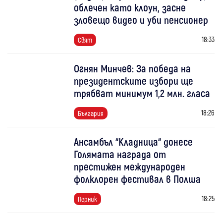
облечен като клоун, засне
зловещо видео и уби пенсионер
18:33
Свят
Огнян Минчев: За победа на
президентските избори ще
трябват минимум 1,2 млн. гласа
18:26
България
Ансамбъл “Кладница“ донесе
Голямата награда от
престижен международен
фолклорен фестивал в Полша
18:25
Перник