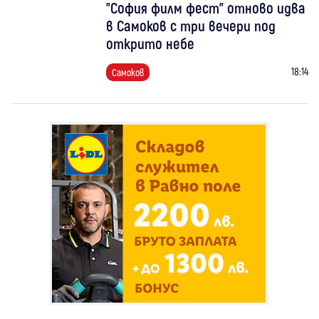
"София филм фест" отново идва
в Самоков с три вечери под
открито небе
18:14
Самоков