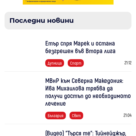
Последни новини
Етър спря Марек и остана
безгрешен във Втора лига
21:12
Дупница
Спорт
МВнР към Северна Македония:
Ива Михаилова трябва да
получи достъп до необходимото
лечение
21:04
България
Свят
(Видео) "Търся те": Тийнейджър,