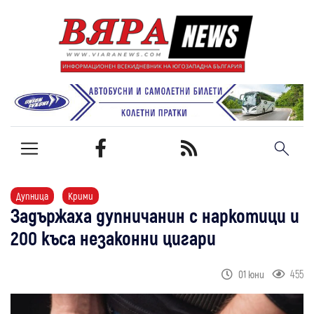
Дупница
Крими
Задържаха дупничанин с наркотици и
200 къса незаконни цигари
455
01 юни