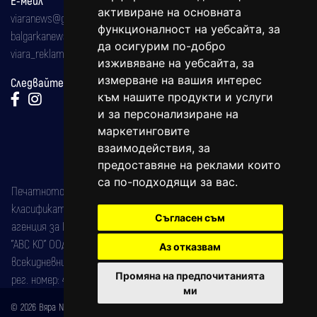
активиране на основната
viaranews@gmail.com
функционалност на уебсайта
,
за
balgarkanews@gmail.com
да осигурим по-добро
viara_reklama@mail.bg
изживяване на уебсайта
,
за
измерване на вашия интерес
Следвайте ни:
към нашите продукти и услуги
и за персонализиране на
маркетинговите
взаимодействия
,
за
предоставяне на реклами които
са по-подходящи за вас
.
Печатното издание на вестника е регистрирано в националния
класификатор на печатните издания (Българска национална
Съгласен съм
агенция за ISSN) под номер: ISSN 1312-4722.
"АВС КО" ООД е притежател на марката: Вяра информационен
Аз отказвам
всекидневник на югозападна България, със свидетелство за марка
Промяна на предпочитанията
рег. номер: 47857/11.05.2004 година.
ми
© 2026 Вяра News Всички права запазени!