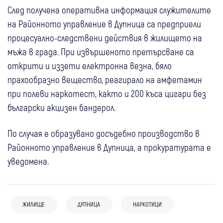
След получена оперативна информация служителите
на Районното управление в Дупница са предприели
процесуално-следствени действия в жилището на
мъжа в града. При извършеното претърсване са
открити и иззети електронна везна, бяло
прахообразно вещество, реагирало на амфетамин
при полеви наркотест, както и 200 къса цигари без
български акцизен бандерол.
По случая е образувано досъдебно производство в
Районното управление в Дупница, а прокуратурата е
уведомена.
ЖИЛИЩЕ
ДУПНИЦА
НАРКОТИЦИ
17:22
Кюстендил
Крими
21:12
Дупница
Спорт
17:00
България