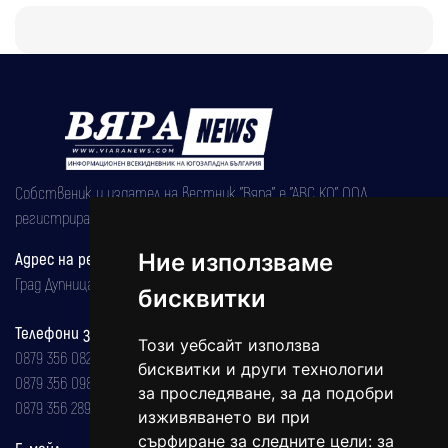
Собственик и издател на вестник "Вяра" е "АВС КО" ООД,
регистрирана на 08.05.2002 година.
Адрес на редакцията
Ние използваме
Град Дупница, ул.''Христо Ботев" 43
бисквитки
Телефони за реклама и абонаменти
Този уебсайт използва
0879 356 082
бисквитки и други технологии
0879 356 098
за проследяване, за да подобри
0879 356 289
изживяването ви при
сърфиране за следните цели:
за
Е-мейл