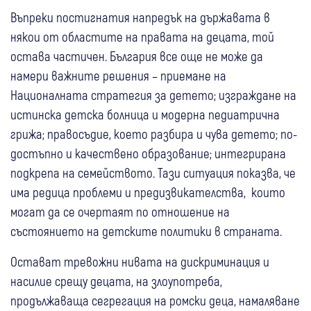
Въпреки постигнатия напредък на държавата в
някои от областите на правата на децата, той
остава частичен. България все още не може да
намери важните решения – приемане на
Националната стратегия за детето; изграждане на
истинска детска болница и модерна педиатрична
грижа; правосъдие, което разбира и чува детето; по-
достъпно и качествено образование; интегрирана
подкрепа на семейството. Тази ситуация показва, че
има редица проблеми и предизвикателства, които
могат да се очертаят по отношение на
състоянието на детските политики в страната.
Остават тревожни нивата на дискриминация и
насилие срещу децата, на злоупотреба,
продължаваща сегрегация на ромски деца, намаляване