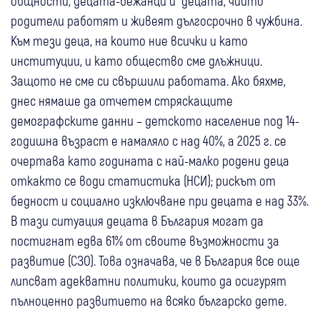
общности, децата-бежанци и децата, чиито
родители работят и живеят дългосрочно в чужбина.
Към тези деца, на които ние всички и като
институции, и като общество сме длъжници.
Защото не сме си свършили работата. Ако бяхме,
днес нямаше да отчетем стряскащите
демографските данни – детското население под 14-
годишна възраст е намаляло с над 40%, а 2025 г. се
очертава като годината с най-малко родени деца
откакто се води статистика (НСИ); рискът от
бедност и социално изключване при децата е над 33%.
В тази ситуация децата в България могат да
постигнат едва 61% от своите възможности за
развитие (СЗО). Това означава, че в България все още
липсват адекватни политики, които да осигурят
пълноценно развитието на всяко българско дете.