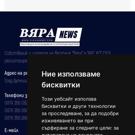
Собственик и издател на вестник "Вяра" е "АВС КО" ООД,
регистрирана на 08.05.2002 година.
Ние използваме
Адрес на редакцията
Град Дупница, ул.''Христо Ботев" 43
бисквитки
Телефони за реклама и абонаменти
Този уебсайт използва
0879 356 082
бисквитки и други технологии
0879 356 098
за проследяване, за да подобри
0879 356 289
изживяването ви при
сърфиране за следните цели:
за
Е-мейл