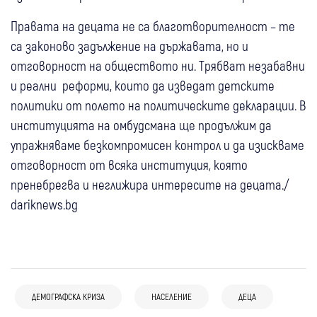
Правата на децата не са благотворителност – те
са законово задължение на държавата, но и
отговорност на обществото ни. Трябват незабавни
и реални реформи, които да изведат детските
политики от полето на политическите декларации. В
институцията на омбудсмана ще продължим да
упражняваме безкомпромисен контрол и да изискваме
отговорност от всяка институция, която
пренебрегва и неглижира интересите на децата./
dariknews.bg
ДЕМОГРАФСКА КРИЗА
НАСЕЛЕНИЕ
ДЕЦА
07 авг
Банско
09:48
Кюстендил