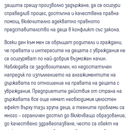
защита срещу произволно задържане, да се осигури
справедлив процес, достъпна и качествена правна
помощ, включително адекватно правното
представителство на деца в конфликт със закона.
Всеки ден към мен се обръщат родители и граждани,
че правата и интересите на децата с увреждания не
се осигуряват по най-добрия възможен начин.
Наблюдава се задоволителен, но недостатъчен
напредък по изпълнението на ангажиментите на
държавата по отношение на правата на децата с
увреждания. Предприетите действия от страна на
държавата все още нямат необходимия цялостен
ефект върху тази група деца, а техните проблеми са
много – ограничен достъп до включващо образование,
до качествено здравеопазване, често са обект на