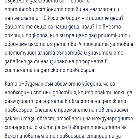
съдържа в заглавието си – “борба“ с
противообществените прояви на малолетни и
непълнолетни…. С кого се борим – с нашите деца?
Защото те също са наши деца, нали? Но вместо
помощ и подкрепа, ние ги пращаме зад решетките и
обричаме цялото им детство. А причината за това е
институционалната съпротива и значителното
забавяне за финализиране на реформата в
системата на детското правосъдие.
Като омбудсман съм абсолютно убедена, че са
необходими спешни действия, които практически да
реализират реформата в областта на детското
правосъдие. Спешно е приемането на нов специален
закон в тази област, отговарящ на международните
стандарти, с който да се въведат принципите на
възстановителното правосъдие, стандарти за