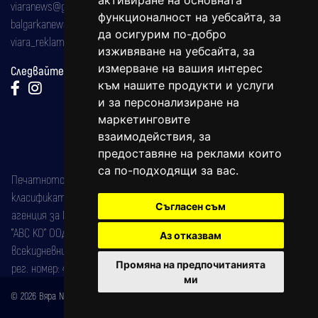
активиране на основната
viaranews@gmail.com
функционалност на уебсайта
,
за
balgarkanews@gmail.com
да осигурим по-добро
viara_reklama@mail.bg
изживяване на уебсайта
,
за
измерване на вашия интерес
Следвайте ни:
към нашите продукти и услуги
и за персонализиране на
маркетинговите
взаимодействия
,
за
предоставяне на реклами които
са по-подходящи за вас
.
Печатното издание на вестника е регистрирано в националния
класификатор на печатните издания (Българска национална
Съгласен съм
агенция за ISSN) под номер: ISSN 1312-4722.
"АВС КО" ООД е притежател на марката: Вяра информационен
Аз отказвам
всекидневник на югозападна България, със свидетелство за марка
Промяна на предпочитанията
рег. номер: 47857/11.05.2004 година.
ми
© 2026 Вяра News Всички права запазени!
Created by
DREAMmedia Creative Studio