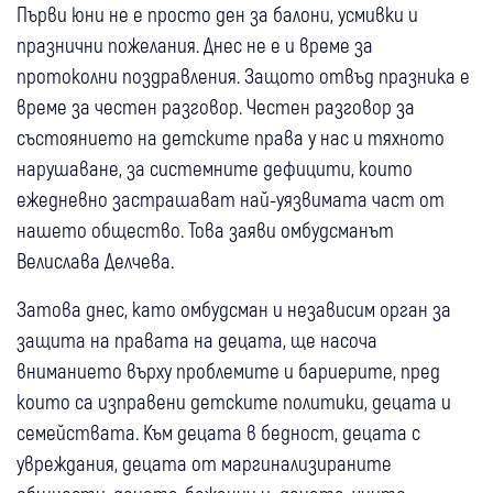
Първи юни не е просто ден за балони, усмивки и
празнични пожелания. Днес не е и време за
протоколни поздравления. Защото отвъд празника е
време за честен разговор. Честен разговор за
състоянието на детските права у нас и тяхното
нарушаване, за системните дефицити, които
ежедневно застрашават най-уязвимата част от
нашето общество. Това заяви омбудсманът
Велислава Делчева.
Затова днес, като омбудсман и независим орган за
защита на правата на децата, ще насоча
вниманието върху проблемите и бариерите, пред
които са изправени детските политики, децата и
семействата. Към децата в бедност, децата с
увреждания, децата от маргинализираните