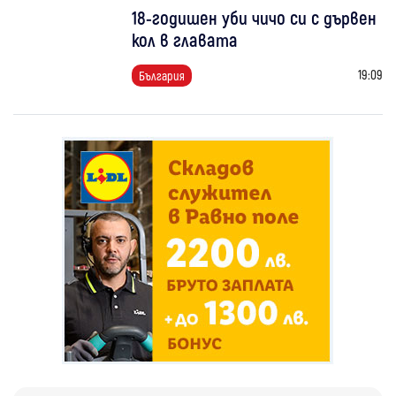
18-годишен уби чичо си с дървен
кол в главата
19:09
България