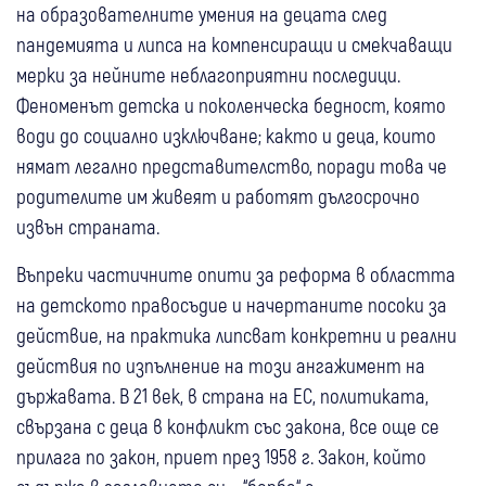
на образователните умения на децата след
пандемията и липса на компенсиращи и смекчаващи
мерки за нейните неблагоприятни последици.
Феноменът детска и поколенческа бедност, която
води до социално изключване; както и деца, които
нямат легално представителство, поради това че
родителите им живеят и работят дългосрочно
извън страната.
Въпреки частичните опити за реформа в областта
на детското правосъдие и начертаните посоки за
действие, на практика липсват конкретни и реални
действия по изпълнение на този ангажимент на
държавата. В 21 век, в страна на ЕС, политиката,
свързана с деца в конфликт със закона, все още се
прилага по закон, приет през 1958 г. Закон, който