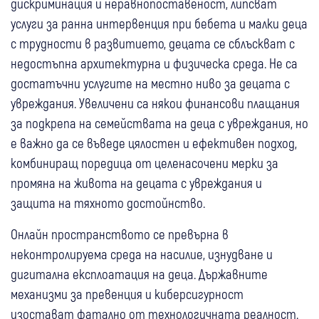
дискриминация и неравнопоставеност, липсват
услуги за ранна интервенция при бебета и малки деца
с трудности в развитието, децата се сблъскват с
недостъпна архитектурна и физическа среда. Не са
достатъчни услугите на местно ниво за децата с
увреждания. Увеличени са някои финансови плащания
за подкрепа на семействата на деца с увреждания, но
е важно да се въведе цялостен и ефективен подход,
комбиниращ поредица от целенасочени мерки за
промяна на живота на децата с увреждания и
защита на тяхното достойнство.
Онлайн пространството се превърна в
неконтролируема среда на насилие, изнудване и
дигитална експлоатация на деца. Държавните
механизми за превенция и киберсигурност
изостават фатално от технологичната реалност.