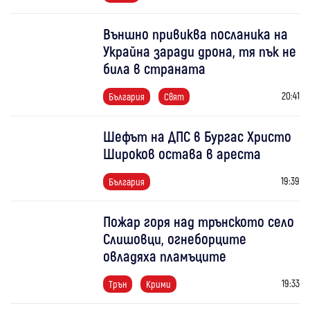
Външно привиква посланика на
Украйна заради дрона, тя пък не
била в страната
20:41
България
Свят
Шефът на ДПС в Бургас Христо
Широков остава в ареста
19:39
България
Пожар горя над трънското село
Слишовци, огнеборците
овладяха пламъците
19:33
Трън
Крими