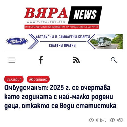
България
Любопитно
Омбудсманът: 2025 г. се очертава
като годината с най-малко родени
деца, откакто се води статистика
450
01 юни