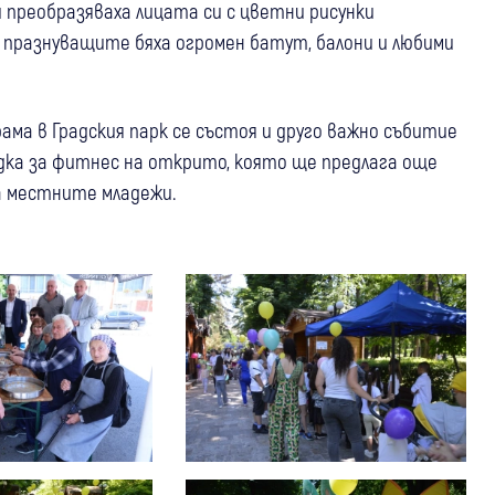
ли преобразяваха лицата си с цветни рисунки
 празнуващите бяха огромен батут, балони и любими
ама в Градския парк се състоя и друго важно събитие
дка за фитнес на открито, която ще предлага още
на местните младежи.