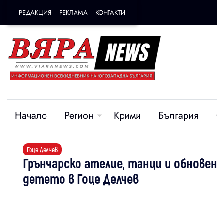
РЕДАКЦИЯ
РЕКЛАМА
КОНТАКТИ
Начало
Регион
Крими
България
Гоце Делчев
Грънчарско ателие, танци и обнове
детето в Гоце Делчев