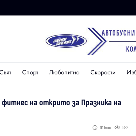
Свят
Спорт
Любопитно
Скорости
Из
н фитнес на открито за Празника на
582
01 юни