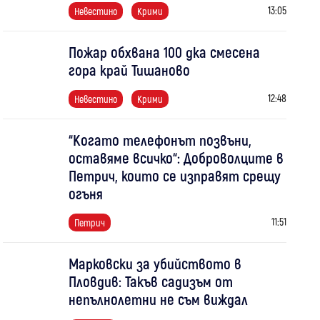
13:05
Невестино
Крими
Пожар обхвана 100 дка смесена
гора край Тишаново
12:48
Невестино
Крими
“Когато телефонът позвъни,
оставяме всичко“: Доброволците в
Петрич, които се изправят срещу
огъня
11:51
Петрич
Марковски за убийството в
Пловдив: Такъв садизъм от
непълнолетни не съм виждал