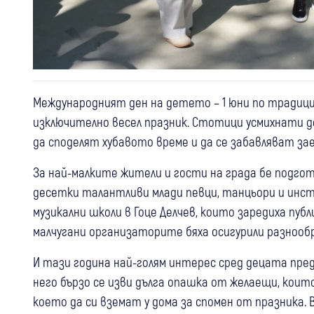
Международният ден на детето – 1 юни по традиция 
изключително весел празник. Стотици усмихнати де
да споделят хубавото време и да се забавляват зае
За най-малките жители и гости на града бе подгот
десетки талантливи млади певци, танцьори и ин
музикални школи в Гоце Делчев, които заредиха пу
малчугани организаторите бяха осигурили разнообр
И тази година най-голям интерес сред децата пре
него бързо се изви дълга опашка от желаещи, коит
което да си вземат у дома за спомен от празника