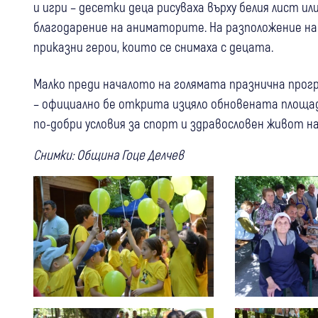
и игри – десетки деца рисуваха върху белия лист и
благодарение на аниматорите. На разположение на
приказни герои, които се снимаха с децата.
Малко преди началото на голямата празнична прогр
– официално бе открита изцяло обновената площа
по-добри условия за спорт и здравословен живот 
Снимки: Община Гоце Делчев