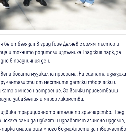
бе отбелязан в град Гоце Делчев с голям, пъстър и
ца и техните родители изпълниха Градския парк, за
дно в празничния ден.
вена богата музикална програма. На сцената излязоха
струменталисти от местните детски творчески и
бликата с много настроение. За всички присъстващи
азни забавления и много лакомства.
дизвика традиционното ателие по грънчарство. Пред
о искаха сами да изваят и изработят глинено изделие,
. В парка имаше още много възможности за творчество