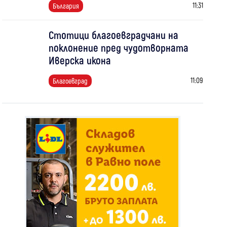
11:31
България
Стотици благоевградчани на
поклонение пред чудотворната
Иверска икона
11:09
Благоевград