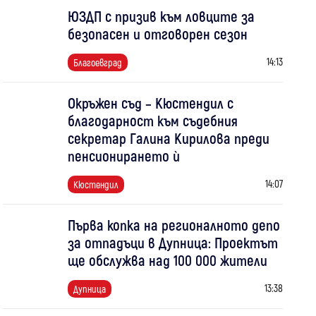
ЮЗДП с призив към ловците за
безопасен и отговорен сезон
14:13
Благоевград
Окръжен съд – Кюстендил с
благодарност към съдебния
секретар Галина Кирилова преди
пенсионирането ѝ
14:07
Кюстендил
Първа копка на регионалното депо
за отпадъци в Дупница: Проектът
ще обслужва над 100 000 жители
13:38
Дупница