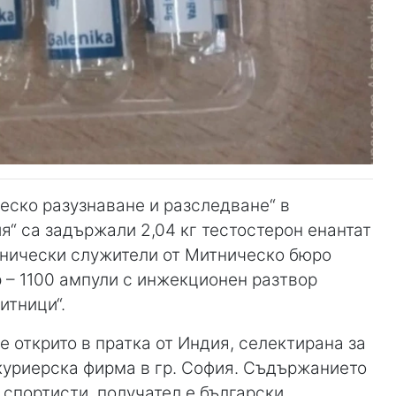
еско разузнаване и разследване“ в
“ са задържали 2,04 кг тестостерон енантат
тнически служители от Митническо бюро
– 1100 ампули с инжекционен разтвор
итници“.
е открито в пратка от Индия, селектирана за
куриерска фирма в гр. София. Съдържанието
 спортисти, получател е български