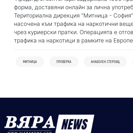
форма, доставяни онлайн за лична употреб
Териториална дирекция “Митница - София“ 
насочена към трафика на наркотични веще
чрез куриерски пратки. Операцията е отго
трафика на наркотици в рамките на Европ
04 авг
България
06 авг
Банско
Крими
12:20
Радомир
Крими
Италиански медии съобщиха за
Прокуратурата проверява случая с
Полицията се самосезира заради клипа
МИТНИЦА
ПРОВЕРКА
АНАБОЛЕН СТЕРОИД
антисемитска проява в София: Група
италианските евреи в Банско,
с насилие над дете в Радомир
младежи нападна хотел с еврейски
анализират се всички обстоятелства
ученици