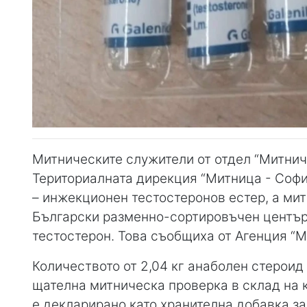
Митническите служители от отдел “Митнич
Териториалната дирекция “Митница - София
– инжекционен тестостеронов естер, а ми
Български разменно-сортировъчен център 
тестостерон. Това съобщиха от Агенция “М
Количеството от 2,04 кг анаболен стероид 
щателна митническа проверка в склад на 
е декларирано като хранителна добавка за