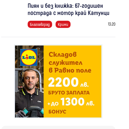
Пиян и без книжка: 67-годишен
пострада с мотор край Катунци
13:20
Благоевград
Крими