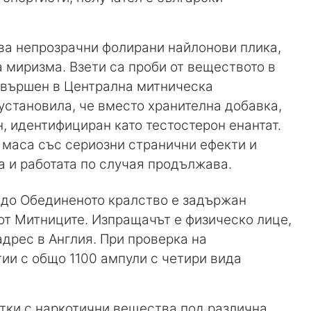
два непрозрачни фолирани найлонови плика,
миризма. Взети са проби от веществото в
извършен в Централна митническа
установила, че вместо хранителна добавка,
, идентифициран като тестостерон енантат.
 маса със сериозни странични ефекти и
а и работата по случая продължава.
я до Обединеното кралство е задържан
от Митниците. Изпращачът е физическо лице,
адрес в Англия. При проверка на
тии с общо 1100 ампули с четири вида
тки с наркотични вещества под различна