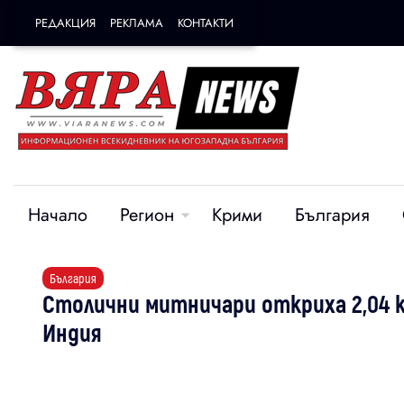
РЕДАКЦИЯ
РЕКЛАМА
КОНТАКТИ
Начало
Регион
Крими
България
България
Столични митничари откриха 2,04 к
Индия