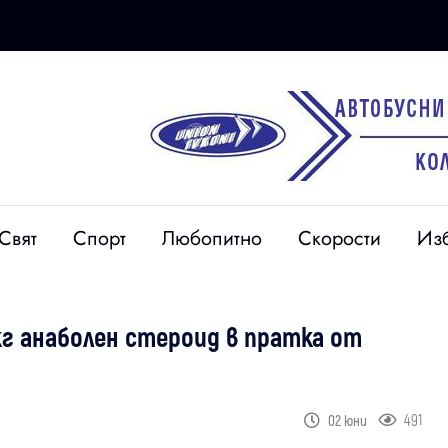
Свят
Спорт
Любопитно
Скорости
Из
г анаболен стероид в пратка от
491
02 юни