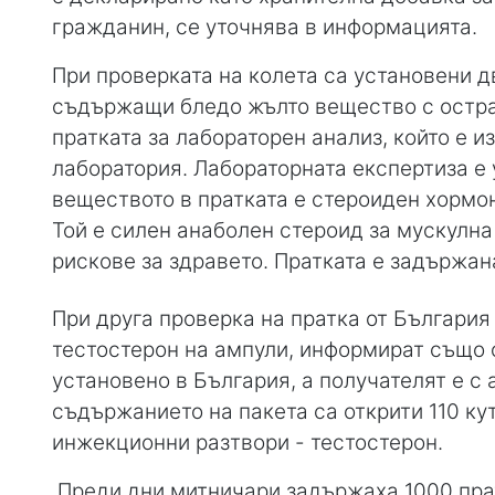
гражданин, се уточнява в информацията.
При проверката на колета са установени 
съдържащи бледо жълто вещество с остра 
пратката за лабораторен анализ, който е 
лаборатория. Лабораторната експертиза е 
веществото в пратката е стероиден хормон
Той е силен анаболен стероид за мускулна
рискове за здравето. Пратката е задържан
При друга проверка на пратка от Българи
тестостерон на ампули, информират също 
установено в България, а получателят е с 
съдържанието на пакета са открити 110 ку
инжекционни разтвори - тестостерон.
Преди дни митничари задържаха 1000 пра