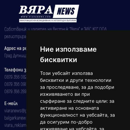
Собственик и издател на вестник "Вяра" е "АВС КО" ООД,
регистрирана на 08.05.2002 година.
Ние използваме
Адрес на редакцията
Град Дупница, ул.''Христо Ботев" 43
бисквитки
Телефони за реклама и абонаменти
Този уебсайт използва
0879 356 082
бисквитки и други технологии
0879 356 098
за проследяване, за да подобри
0879 356 289
изживяването ви при
сърфиране за следните цели:
за
Е-мейл
активиране на основната
viaranews@gmail.com
функционалност на уебсайта
,
за
balgarkanews@gmail.com
да осигурим по-добро
viara_reklama@mail.bg
изживяване на уебсайта
,
за