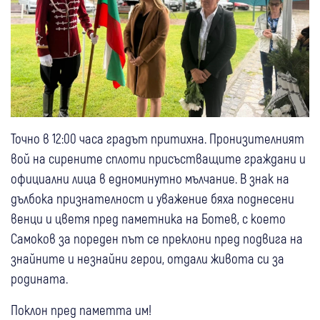
Точно в 12:00 часа градът притихна. Пронизителният
вой на сирените сплоти присъстващите граждани и
официални лица в едноминутно мълчание. В знак на
дълбока признателност и уважение бяха поднесени
венци и цветя пред паметника на Ботев, с което
Самоков за пореден път се преклони пред подвига на
знайните и незнайни герои, отдали живота си за
родината.
Поклон пред паметта им!