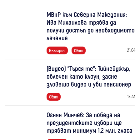
МВнР към Северна Македония:
Ива Михаилова трябва да
получи достъп до необходимото
лечение
21:04
България
Свят
(Видео) "Търся те": Тийнейджър,
облечен като клоун, засне
зловещо видео и уби пенсионер
18:33
Свят
Огнян Минчев: За победа на
президентските избори ще
трябват минимум 1,2 млн. гласа