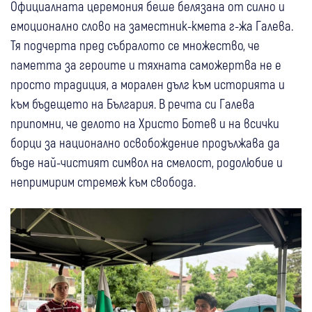
Официалната церемония беше белязана от силно и
емоционално слово на заместник-кмета г-жа Галева.
Тя подчерта пред събралото се множество, че
паметта за героите и тяхната саможертва не е
просто традиция, а морален дълг към историята и
към бъдещето на България. В речта си Галева
припомни, че делото на Христо Ботев и на всички
борци за национално освобождение продължава да
бъде най-чистият символ на смелост, родолюбие и
непримирим стремеж към свобода.