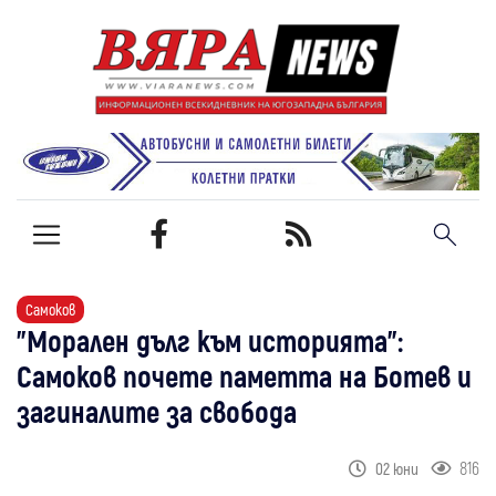
Самоков
"Морален дълг към историята":
Самоков почете паметта на Ботев и
загиналите за свобода
816
02 юни