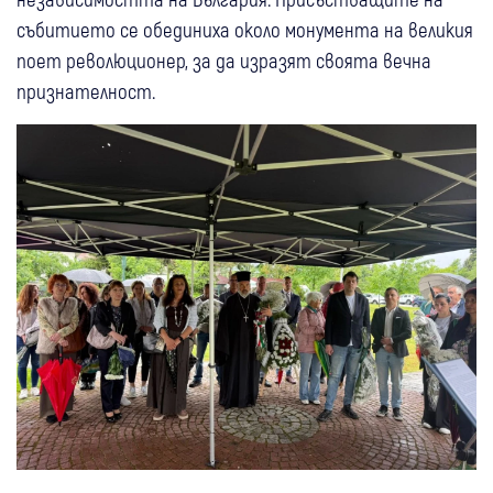
събитието се обединиха около монумента на великия
поет революционер, за да изразят своята вечна
признателност.