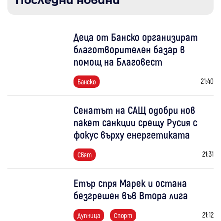
Последни новини
Деца от Банско организират
благотворителен базар в
помощ на Благовест
21:40
Банско
Сенатът на САЩ одобри нов
пакет санкции срещу Русия с
фокус върху енергетиката
21:31
Свят
Етър спря Марек и остана
безгрешен във Втора лига
21:12
Дупница
Спорт