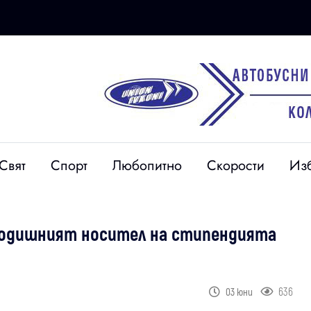
Свят
Спорт
Любопитно
Скорости
Из
годишният носител на стипендията
636
03 юни