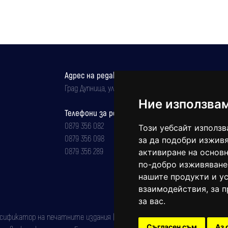
Адрес на редакцията
Град Дупница, ул.''Христо Ботев" 43
Ние използва
Телефони за реклама и абонаменти
0879 356 082
Този уебсайт използв
0879 356 098
за да подобри изживя
0879 356 289
активиране на основн
по-добро изживяване
нашите продукти и ус
взаимодействия
,
за 
за вас
.
фикатор на печатните издания (Българска национална агенция за ISSN)
Съгласен съм
Аз 