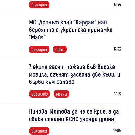
17:44
България
МО: Дронът край “Кардам“ най-
вероятно е украинска примамка
“Майя“
17:33
България
Свят
7 екипа гасят пожара във Висока
могила, огънят засегна две къщи и
върви към Сопово
17:18
Бобошево
Крими
Нинова: Йотова да не се крие, а да
свика спешно КСНС заради дрона
17:05
България