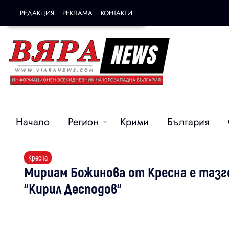
РЕДАКЦИЯ
РЕКЛАМА
КОНТАКТИ
Начало
Регион
Крими
България
Кресна
Мириам Божинова от Кресна е таз
“Кирил Десподов“