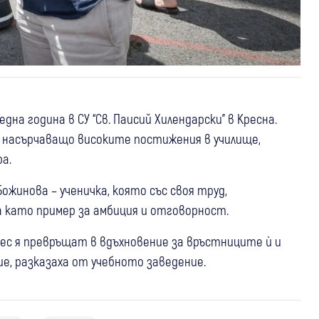
на година в СУ “Св. Паисий Хилендарски” в Кресна.
 насърчаващо високите постижения в училище,
а.
жинова – ученичка, която със своя труд,
 като пример за амбиция и отговорност.
ес я превръщат в вдъхновение за връстниците ѝ и
е, разказаха от учебното заведение.
03 авг
Кресна
Спорт
03 авг
Кресна
Крими
Кирил Десподов остава извън
31 юли
Благоевград
Кресна
България
Млад водач и 18-годишна пострадаха
сметките на ПАОК и за мача с