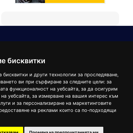
Е-мейл
Следвайте ни:
viaranews@gmail.com
balgarkanews@gmail.com
ме бисквитки
viara_reklama@mail.bg
а бисквитки и други технологии за проследяване,
ването ви при сърфиране за следните цели:
за
ата функционалност на уебсайта
,
за да осигурим
 на уебсайта
,
за измерване на вашия интерес към
луги и за персонализиране на маркетинговите
предоставяне на реклами които са по-подходящи
 под номер: ISSN 1312-4722.
отказвам
Промяна на предпочитанията ми