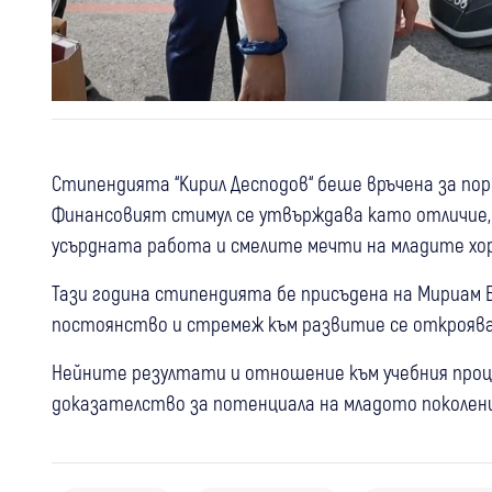
Стипендията “Кирил Десподов“ беше връчена за поред
Финансовият стимул се утвърждава като отличие,
усърдната работа и смелите мечти на младите хор
Тази година стипендията бе присъдена на Мириам Бо
постоянство и стремеж към развитие се откроява
Нейните резултати и отношение към учебния проц
04 авг
доказателство за потенциала на младото поколени
Кресна
“Прогресивното решение“ за АМ
“Струма“: МОСВ и природозащитници
03 авг
Кресна
Крими
предлагат магистралата извън