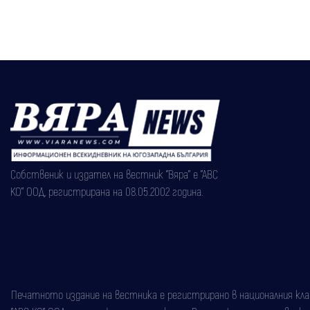
Собственик и издател на вестник "Вяра" е "АВС
КО" ООД, регистрирана на 08.05.2002 година.
Печатното издание на вестника е регистрирано в националния класи