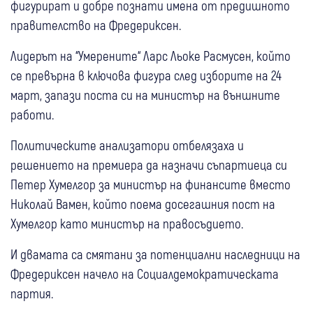
фигурират и добре познати имена от предишното
правителство на Фредериксен.
Лидерът на “Умерените“ Ларс Льоке Расмусен, който
се превърна в ключова фигура след изборите на 24
март, запази поста си на министър на външните
работи.
Политическите анализатори отбелязаха и
решението на премиера да назначи съпартиеца си
Петер Хумелгор за министър на финансите вместо
Николай Вамен, който поема досегашния пост на
Хумелгор като министър на правосъдието.
И двамата са смятани за потенциални наследници на
Фредериксен начело на Социалдемократическата
партия.