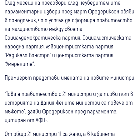
След месеци на преговори след неубедителните
парламентарни избори през март Фредериксен обяви
в понеделник, че е успяла да сформира правителство
на малцинството между своята
Социалдемократическа партия, Социалистическата
народна партия, лявоцентристката партия
“Радикале Венстре“ и центристката партия
“Умерените“.
Премиерът представи имената на новите министри.
“Това е правителство с 21 министри и за първи път в
историята на Дания жените министри са повече от
мъжете“, заяви Фредериксен пред парламента,
цитиран от АФП-.
От общо 21 министри 11 са жени, а в кабинета