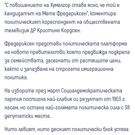
“С повишението на Хумелгор става ясно, че той е
кандидатът на Мете Фредериксен“, коментира
политическият кореспондент на обществената
телевизия ДР Кристине Кордсен.
Фредериксен представи политическата платформа
на новото правителство, която предвижда подкрепа
за семействата, засегнати от растящите цени,
както и запазване на строгата имиграционна
политика.
На изборите през март Социалдемократическата
партия постигна най-слабия си резултат от 1903 г.
насам, но остана най-голямата политическа сила с 38
депутатски места.
Нито левият, нито десният политически блок успяха