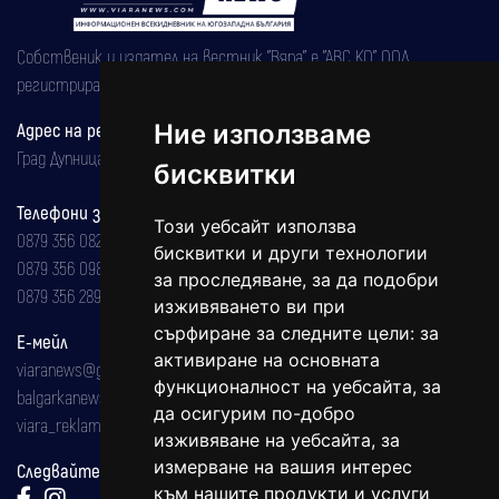
Собственик и издател на вестник "Вяра" е "АВС КО" ООД,
регистрирана на 08.05.2002 година.
Ние използваме
Адрес на редакцията
Град Дупница, ул.''Христо Ботев" 43
бисквитки
Телефони за реклама и абонаменти
Този уебсайт използва
0879 356 082
бисквитки и други технологии
0879 356 098
за проследяване, за да подобри
0879 356 289
изживяването ви при
сърфиране за следните цели:
за
Е-мейл
активиране на основната
viaranews@gmail.com
функционалност на уебсайта
,
за
balgarkanews@gmail.com
да осигурим по-добро
viara_reklama@mail.bg
изживяване на уебсайта
,
за
измерване на вашия интерес
Следвайте ни:
към нашите продукти и услуги