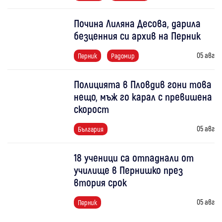
Почина Лиляна Десова, дарила
безценния си архив на Перник
05 авг
Перник
Радомир
Полицията в Пловдив гони това
нещо, мъж го карал с превишена
скорост
05 авг
България
18 ученици са отпаднали от
училище в Пернишко през
втория срок
05 авг
Перник