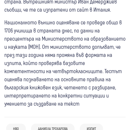
страна. Вътрешният министър Иван Демерджиев
съобщи, че те са изпратени от сайт в Италия.
Националното външно оценяване се проведе общо в
1706 училища в страната днес, по данни на
пресцентъра на Министерството на образованието
и науката (МОН). От министерството допълват, че
през тази година няма промяна във формата на
изпита, който проверява базовите
компетентности на четвъртокласниците. Тестът
оценява познаването на основните правила на
българския книжовен език, четенето с разбиране,
интерпретирането на конкретни ситуации и
умението за създаване на текст
21 юли
Свят
НВО
ДАНИЕЛА ТРОХАРОВА
ИЗПИТ