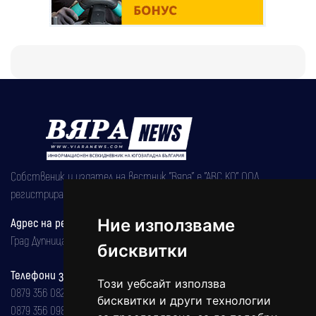
Собственик и издател на вестник "Вяра" е "АВС КО" ООД,
регистрирана на 08.05.2002 година.
Ние използваме
Адрес на редакцията
Град Дупница, ул.''Христо Ботев" 43
бисквитки
Телефони за реклама и абонаменти
Този уебсайт използва
0879 356 082
бисквитки и други технологии
0879 356 098