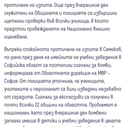
протичане на изпита. Още през вчерашния ден
служители на Общината и полицията са извършили
щателни проверки във всички училища, в които
предстои провеждането на Национално външно
оценяване.
Въпреки спокойното протичане на изпита в Самоков,
по-рано през деня на имейлите на учебни заведения в
Софийска област са постъпили сигнали за бомби,
информираха от Областната дирекция на МВР –
София. От полицията уточниха, че учениците,
учителите и персоналът са били изведени незабавно
от сградите. Сигнали за експлозиви са получени в
почти всички 22 общини на областта. Проблемът е
национален, като през вчерашния ден бомбени
заплахи имаше в детски и учебни заведения в цялата