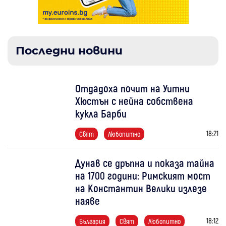
Последни новини
Отдадоха почит на Уитни
Хюстън с нейна собствена
кукла Барби
18:21
Свят
Любопитно
Дунав се дръпна и показа тайна
на 1700 години: Римският мост
на Константин Велики излезе
наяве
18:12
България
Свят
Любопитно