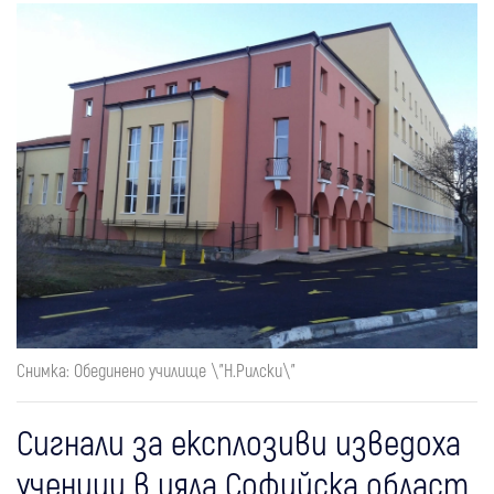
Снимка: Обединено училище \"Н.Рилски\"
Сигнали за експлозиви изведоха
ученици в цяла Софийска област,