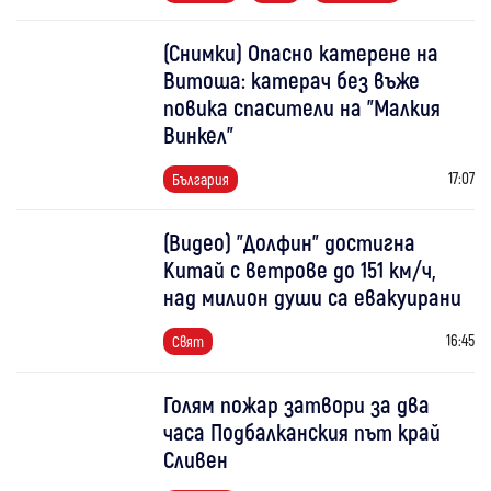
(Снимки) Опасно катерене на
Витоша: катерач без въже
повика спасители на "Малкия
Винкел"
17:07
България
(Видео) "Долфин" достигна
Китай с ветрове до 151 км/ч,
над милион души са евакуирани
16:45
Свят
Голям пожар затвори за два
часа Подбалканския път край
Сливен