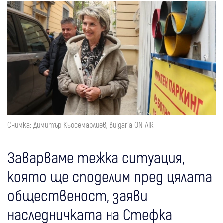
Снимка: Димитър Кьосемарлиев, Bulgaria ON AIR
Заварваме тежка ситуация,
която ще споделим пред цялата
общественост, заяви
наследничката на Стефка