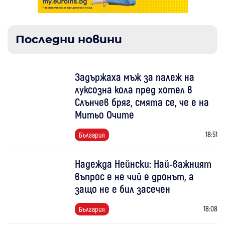
Последни новини
Задържаха мъж за палеж на
луксозна кола пред хотел в
Слънчев бряг, смята се, че е на
Митьо Очите
18:51
България
Надежда Нейнски: Най-важният
въпрос е не чий е дронът, а
защо не е бил засечен
18:08
България