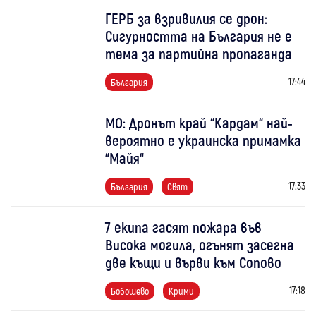
ГЕРБ за взривилия се дрон:
Сигурността на България не е
тема за партийна пропаганда
17:44
България
МО: Дронът край “Кардам“ най-
вероятно е украинска примамка
“Майя“
17:33
България
Свят
7 екипа гасят пожара във
Висока могила, огънят засегна
две къщи и върви към Сопово
17:18
Бобошево
Крими