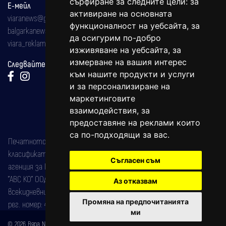
сърфиране за следните цели:
за
Е-мейл
активиране на основната
viaranews@gmail.com
функционалност на уебсайта
,
за
balgarkanews@gmail.com
да осигурим по-добро
viara_reklama@mail.bg
изживяване на уебсайта
,
за
измерване на вашия интерес
Следвайте ни:
към нашите продукти и услуги
и за персонализиране на
маркетинговите
взаимодействия
,
за
предоставяне на реклами които
са по-подходящи за вас
.
Печатното издание на вестника е регистрирано в националния
класификатор на печатните издания (Българска национална
Съгласен съм
агенция за ISSN) под номер: ISSN 1312-4722.
"АВС КО" ООД е притежател на марката: Вяра информационен
Аз отказвам
всекидневник на югозападна България, със свидетелство за марка
Промяна на предпочитанията
рег. номер: 47857/11.05.2004 година.
ми
© 2026 Вяра News Всички права запазени!