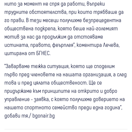
нито за момент не спря да работи, въпреки
трудните обстоятелства, при които трябваше да
го прави. В тези месеци получихме безпрецедентна
обществена подкрепа, която беше най-големият
мотив за нас да продължим да отстояваме
истината, правото, феърплея", коментира Лечева,
цитирана от БГНЕС.
"Заварваме тежка ситуация, която ще споделим
първо пред членовете на нашата организация, а след
това и пред цялата общественост. Ще се
придържаме към принципите на открито и добро
управление - заявка, с която получихме доверието на
нашето спортното семейство преди една година",
добави тя./ bgonair.bg
11 юли
България
14 юли
България
20 юли
България