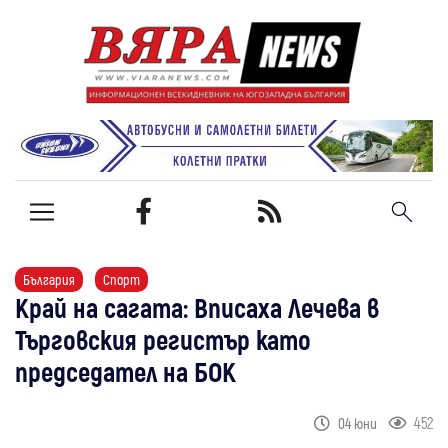
България
Спорт
Край на сагата: Вписаха Лечева в
Търговския регистър като
председател на БОК
452
04 юни