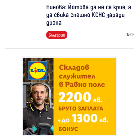
Нинова: Йотова да не се крие, а
да свика спешно КСНС заради
дрона
17:05
България