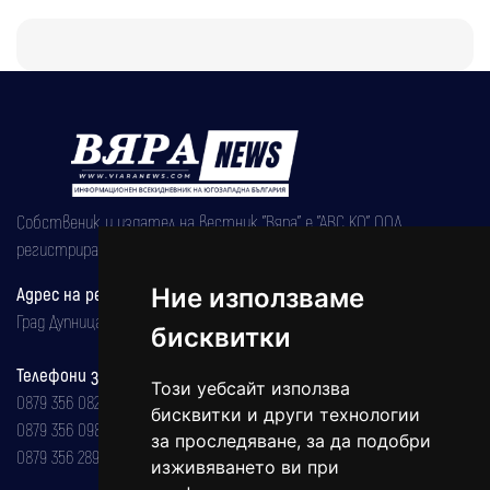
Собственик и издател на вестник "Вяра" е "АВС КО" ООД,
регистрирана на 08.05.2002 година.
Ние използваме
Адрес на редакцията
Град Дупница, ул.''Христо Ботев" 43
бисквитки
Телефони за реклама и абонаменти
Този уебсайт използва
0879 356 082
бисквитки и други технологии
0879 356 098
за проследяване, за да подобри
0879 356 289
изживяването ви при