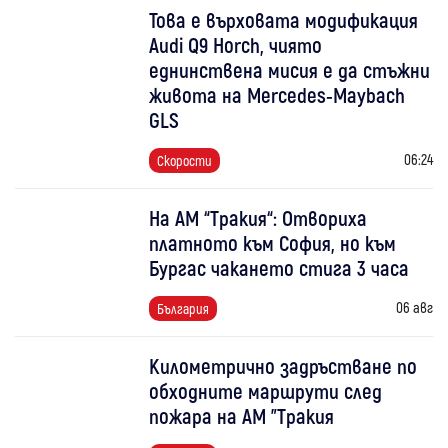
Това е върховата модификация
Audi Q9 Horch, чиято
еднинствена мисия е да стъжни
живота на Mercedes-Maybach
GLS
06:24
Скорости
На АМ “Тракия“: Отвориха
платното към София, но към
Бургас чакането стига 3 часа
06 авг
България
Километрично задръстване по
обходните маршрути след
пожара на АМ "Тракия