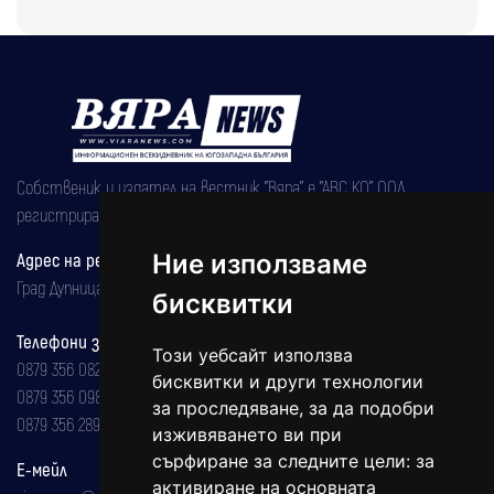
Собственик и издател на вестник "Вяра" е "АВС КО" ООД,
регистрирана на 08.05.2002 година.
Ние използваме
Адрес на редакцията
Град Дупница, ул.''Христо Ботев" 43
бисквитки
Телефони за реклама и абонаменти
Този уебсайт използва
0879 356 082
бисквитки и други технологии
0879 356 098
за проследяване, за да подобри
0879 356 289
изживяването ви при
сърфиране за следните цели:
за
Е-мейл
активиране на основната