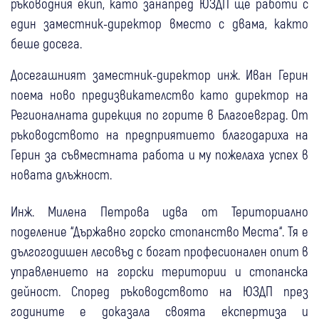
ръководния екип, като занапред ЮЗДП ще работи с
един заместник-директор вместо с двама, както
беше досега.
Досегашният заместник-директор инж. Иван Герин
поема ново предизвикателство като директор на
Регионалната дирекция по горите в Благоевград. От
ръководството на предприятието благодариха на
Герин за съвместната работа и му пожелаха успех в
новата длъжност.
Инж. Милена Петрова идва от Териториално
поделение “Държавно горско стопанство Места“. Тя е
дългогодишен лесовъд с богат професионален опит в
управлението на горски територии и стопанска
дейност. Според ръководството на ЮЗДП през
годините е доказала своята експертиза и