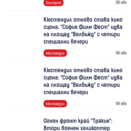
06 авг
България
Кюстендил отново става кино
сцена: “София Филм Фест“ идва
на площад “Велбъжд“ с четири
специални вечери
06 авг
Кюстендил
Кюстендил отново става кино
сцена: “София Филм Фест“ идва
на площад “Велбъжд“ с четири
специални вечери
06 авг
Кюстендил
Огнен фронт край “Тракия“:
Втори военен хеликоптер