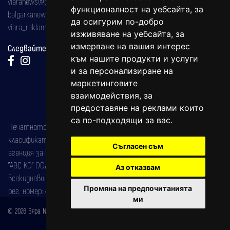
viaranews@gmail.com
функционалност на уебсайта
,
за
balgarkanews@gmail.com
да осигурим по-добро
viara_reklama@mail.bg
изживяване на уебсайта
,
за
измерване на вашия интерес
Следвайте ни:
към нашите продукти и услуги
и за персонализиране на
маркетинговите
взаимодействия
,
за
предоставяне на реклами които
са по-подходящи за вас
.
Печатното издание на вестника е регистрирано в националния
класификатор на печатните издания (Българска национална
Съгласен съм
агенция за ISSN) под номер: ISSN 1312-4722.
"АВС КО" ООД е притежател на марката: Вяра информационен
Аз отказвам
всекидневник на югозападна България, със свидетелство за марка
Промяна на предпочитанията
рег. номер: 47857/11.05.2004 година.
ми
© 2026 Вяра News Всички права запазени!
Created by
DREAMmedia Creative Studio