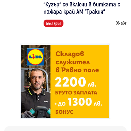
“Кугър“ се включи в битката с
пожара край АМ “Тракия“
06 авг
България