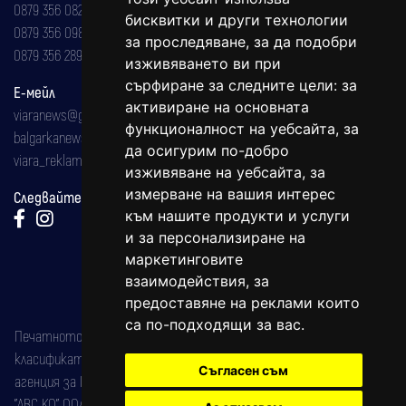
0879 356 082
бисквитки и други технологии
0879 356 098
за проследяване, за да подобри
0879 356 289
изживяването ви при
сърфиране за следните цели:
за
Е-мейл
активиране на основната
viaranews@gmail.com
функционалност на уебсайта
,
за
balgarkanews@gmail.com
да осигурим по-добро
viara_reklama@mail.bg
изживяване на уебсайта
,
за
измерване на вашия интерес
Следвайте ни:
към нашите продукти и услуги
и за персонализиране на
маркетинговите
взаимодействия
,
за
предоставяне на реклами които
са по-подходящи за вас
.
Печатното издание на вестника е регистрирано в националния
класификатор на печатните издания (Българска национална
Съгласен съм
агенция за ISSN) под номер: ISSN 1312-4722.
"АВС КО" ООД е притежател на марката: Вяра информационен