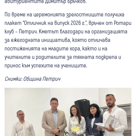
абитуриентите Димитър Бръчков.
По време на церемонията зрелостниците получиха
плакет “Отличник на випуск 2026 г.“, връчен от Ротари
клуб – Петрич. Кметът благодари на организацията
за ежегодната инициатива, която отличава
постиженията на младите хора, както и на
учителите и родителите за тяхната подкрепа и
принос към успехите на учениците.
Снимки: Община Петрич