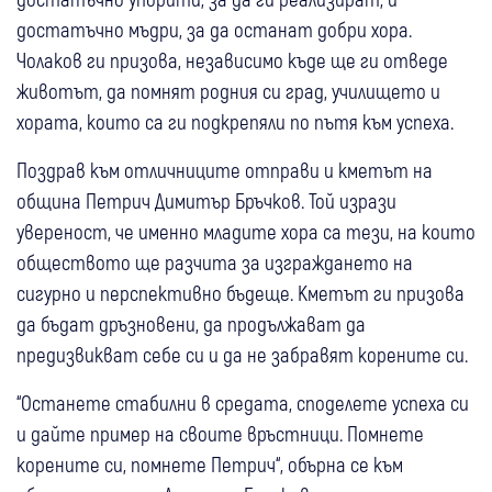
достатъчно мъдри, за да останат добри хора.
Чолаков ги призова, независимо къде ще ги отведе
животът, да помнят родния си град, училището и
хората, които са ги подкрепяли по пътя към успеха.
Поздрав към отличниците отправи и кметът на
община Петрич Димитър Бръчков. Той изрази
увереност, че именно младите хора са тези, на които
обществото ще разчита за изграждането на
сигурно и перспективно бъдеще. Кметът ги призова
да бъдат дръзновени, да продължават да
предизвикват себе си и да не забравят корените си.
“Останете стабилни в средата, споделете успеха си
и дайте пример на своите връстници. Помнете
корените си, помнете Петрич“, обърна се към