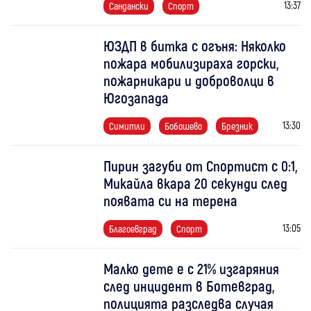
13:37
Сандански
Спорт
ЮЗДП в битка с огъня: Няколко
пожара мобилизираха горски,
пожарникари и доброволци в
Югозапада
13:30
Симитли
Бобошево
Брезник
Пирин загуби от Спортист с 0:1,
Микайла вкара 20 секунди след
появата си на терена
13:05
Благоевград
Спорт
Малко дете е с 21% изгаряния
след инцидент в Ботевград,
полицията разследва случая