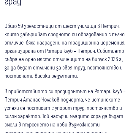
град
Общо 59 зрелостници от шест училища в Петрич,
които завършват средното си образование с пълно
отличие, бяха наградени на традиционна церемония,
организирана от Ротари клуб – Петрич. Събитието
събра на едно място отличниците на випуск 2026 г.,
за да бъдат отличени за своя труд, постоянство и
постигнати високи резултати.
В приветствието си президентът на Ротари клуб –
Петрич Атанас Чолаков подчерта, че истинските
успехи се постигат с упорит труд, постоянство и
силен характер. Той насърчи младите хора да бъдат
смели в търсенето на нови възможности,
достатъчно упорити, за да ги реализират, и