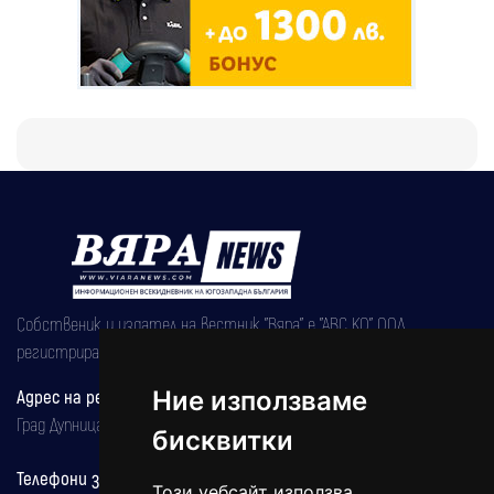
Собственик и издател на вестник "Вяра" е "АВС КО" ООД,
регистрирана на 08.05.2002 година.
Адрес на редакцията
Ние използваме
Град Дупница, ул.''Христо Ботев" 43
бисквитки
Телефони за реклама и абонаменти
Този уебсайт използва