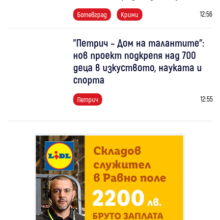
12:56
Ботевград
Крими
"Петрич – Дом на талантите":
нов проект подкрепя над 700
деца в изкуството, науката и
спорта
12:55
Петрич