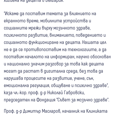
“Искаме да поставим темата за влиянието на
екранното време, мобилните устройства и
социалните мрежи върху мозъчното здраве,
психичното развитие, вниманието, поведението и
социалното функциониране на децата. Нашата цел
не е да се противопоставим на технологиите, а да
поставим началото на информиран, научно обоснован
и национално значим разговор за това как децата
могат да растат в дигитална среда, без това да
нарушава процесите на развитие, учене, сън,
емоционална регулация, общуване и психично здраве“,
каза чл.-кор. проф. д-р Николай Габровски,
председател на Фондация “Съвет за мозъчно здраве“.
Проф. д-р Димитър Масларов, началник на Клиниката