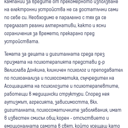
кампании за вредите от прекомерното използване
на електронни устройства не са достатъчни сами
по себе си. Необходимо е паралелно с тях да се
предлагат реални алтернативи, както и ясни
ограничения за времето, прекарано пред
устройствата.
Темата за децата и дигиталната среда през
призмата на психотерапията представи д-р
Велислава Донкина, клиничен психолог и преподавател
по психоанализа и психосоматика, съучредител на
Асоциацията на психолозите и психотерапевтите,
работещи в медицински структури. Според нея
аутизмът, агресията, зависимостта, вкл.
дигиталната, психосоматичните заболявания, имат
в известен смисъл общ корен - отсъствието и
емоционалната самота в свят, който усещаш като