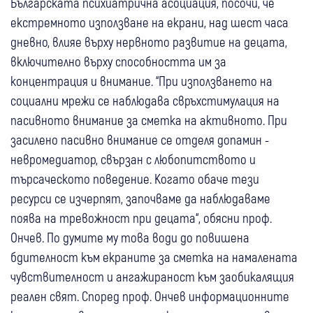
Българската психиатрична асоциация, посочи, че
екстремното използване на екрани, над шест часа
дневно, влияе върху нервното развитие на децата,
включително върху способността им за
концентрация и внимание. “При използването на
социални мрежи се наблюдава свръхстимулация на
пасивното внимание за сметка на активното. При
засилено пасивно внимание се отделя допамин -
невромедиатор, свързан с любопитството и
търсаческото поведение. Когато обаче тези
ресурси се изчерпят, започваме да наблюдаваме
поява на тревожност при децата“, обясни проф.
Ончев. По думите му това води до повишена
бдителност към екраните за сметка на намалената
чувствителност и ангажираност към заобикалящия
реален свят. Според проф. Ончев информационните