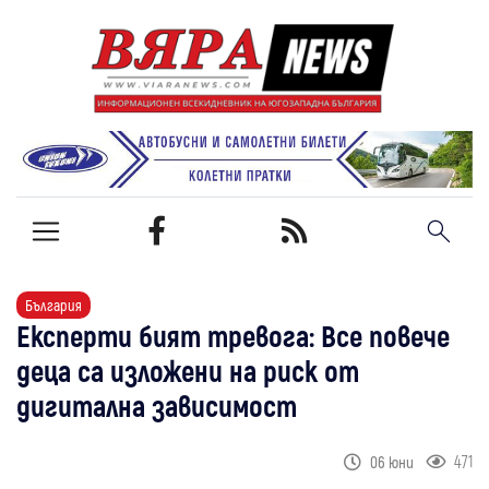
България
Експерти бият тревога: Все повече
деца са изложени на риск от
дигитална зависимост
471
06 юни