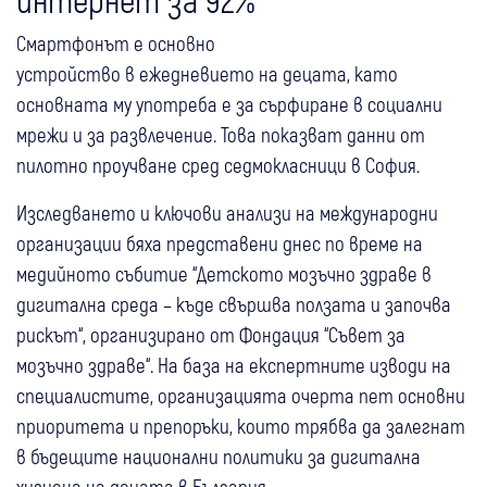
Смартфонът е основно
устройство в ежедневието на децата, като
основната му употреба е за сърфиране в социални
мрежи и за развлечение. Това показват данни от
пилотно проучване сред седмокласници в София.
Изследването и ключови анализи на международни
организации бяха представени днес по време на
медийното събитие “Детското мозъчно здраве в
дигитална среда – къде свършва ползата и започва
рискът“, организирано от Фондация “Съвет за
мозъчно здраве“. На база на експертните изводи на
специалистите, организацията очерта пет основни
приоритета и препоръки, които трябва да залегнат
в бъдещите национални политики за дигитална
хигиена на децата в България.