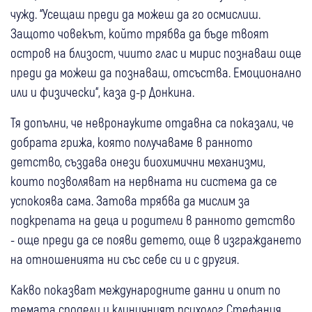
чужд. “Усещаш преди да можеш да го осмислиш.
Защото човекът, който трябва да бъде твоят
остров на близост, чиито глас и мирис познаваш още
преди да можеш да познаваш, отсъства. Емоционално
или и физически“, каза д-р Донкина.
Тя допълни, че невронауките отдавна са показали, че
добрата грижа, която получаваме в ранното
детство, създава онези биохимични механизми,
които позволяват на нервната ни система да се
успокоява сама. Затова трябва да мислим за
подкрепата на деца и родители в ранното детство
- още преди да се появи детето, още в изграждането
на отношенията ни със себе си и с другия.
Какво показват международните данни и опит по
темата сподели и клиничният психолог Стефания