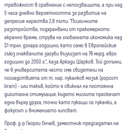
тревожност в сравнение с неползващите, а при над
5 часа дневно вероятността за развитие на
депресия нараства 2,8 пъти. “Психичните
разстройства, подхранвани от прекомерното
екранно време, струва на глобалната икономика над
$1 трлн. долара годишно, като само в Европейския
съюз очакваните загуби възлизат на 76 млрд. евро
годишно до 2050 г.“, каза Аркади Шарков. Той допълни,
че в университета често сме свидетели на
последствията от т. нар. пуканков мозък (popcorn
brain) - или такъв, който е свикнал на постоянна
дигитална стимулация, където мислите прескачат
една върху друга, точно като пукащи се пуканки, а
фокусът и вниманието липсват.
Проф. д-р Георги Ончев, заместник-председател на