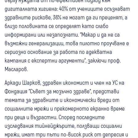
дигиталната хигиена: 40% от учениците осъзнават
здравните рискове, 36% не могат да ги преценят, а
близо половината се определят като слабо
информирани или незапознати. “Макар и да не са
възможни генерализации, това пилотно проучване е
сериозно основание за работа по адекватна
кампания с експертни аргументи“, заключи проф.
Масларов.
Аркади Шарков, здравен икономист и член на УС на
Фондация “Съвет за мозъчно здраве“, представи
темата за здравните и икономически вреди от
социалните мрежи и прекомерното екранно време
при деца и възрастни. Според последните
изследвания тийнейджърите, ползващи социални
мрежи, имат три пъти по-висок риск от депресия и