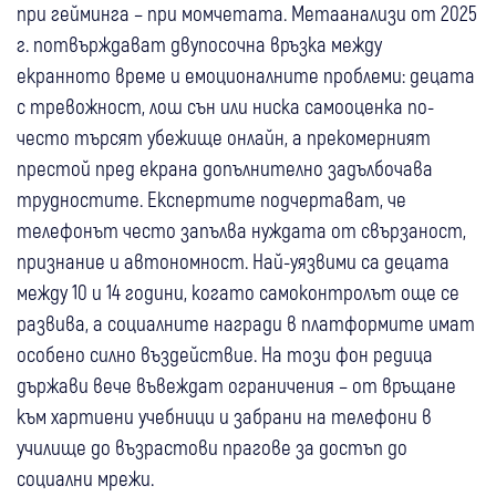
при гейминга – при момчетата. Метаанализи от 2025
г. потвърждават двупосочна връзка между
екранното време и емоционалните проблеми: децата
с тревожност, лош сън или ниска самооценка по-
често търсят убежище онлайн, а прекомерният
престой пред екрана допълнително задълбочава
трудностите. Експертите подчертават, че
телефонът често запълва нуждата от свързаност,
признание и автономност. Най-уязвими са децата
между 10 и 14 години, когато самоконтролът още се
развива, а социалните награди в платформите имат
особено силно въздействие. На този фон редица
държави вече въвеждат ограничения – от връщане
към хартиени учебници и забрани на телефони в
училище до възрастови прагове за достъп до
социални мрежи.