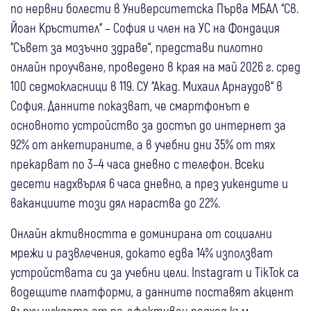
по нервни болести в Университетска Първа МБАЛ “Св.
Йоан Кръстител“ – София и член на УС на Фондация
“Съвет за мозъчно здраве“, представи пилотно
онлайн проучване, проведено в края на май 2026 г. сред
100 седмокласници в 119. СУ “Акад. Михаил Арнаудов“ в
София. Данните показват, че смартфонът е
основното устройство за достъп до интернет за
92% от анкетираните, а в учебни дни 35% от тях
прекарват по 3–4 часа дневно с телефон. Всеки
десети надхвърля 6 часа дневно, а през уикендите и
ваканциите този дял нараства до 22%.
Онлайн активността е доминирана от социални
мрежи и развлечения, докато едва 14% използват
устройствата си за учебни цели. Instagram и TikTok са
водещите платформи, а данните поставят акцент
върху нуждата от по-ефективен подход към