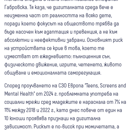
Габровска. Тя каза, че дигиталната среда вече е
неизменна част от реалността на всяко дете,
поради което фокусът на обществото трябва да
бъде насочен към адаптация и превенция, а не към
абсолютни и неефективни забрани. Основният риск
на устройствата се крие в това, което те
изместват от ежедневието: пълноценния сън,
физическото движение, игрите, четенето, живото
общуване и емоционалната саморегулация.
Според проучването на СЗО Европа “Teens, Screens and
Mental Health“ от 2024 г. проблемната употреба на
социални мрежи сред младежите е нараснала от 7% на
11% между 2018 и 2022 г., като днес повече от един на
10 юноши проявява признаци на дигитална
зависимост. Рискът е по-висок при момичетата, а