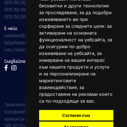
0879 356 082
бисквитки и други технологии
0879 356 098
за проследяване, за да подобри
0879 356 289
изживяването ви при
сърфиране за следните цели:
за
Е-мейл
активиране на основната
viaranews@gmail.com
функционалност на уебсайта
,
за
balgarkanews@gmail.com
да осигурим по-добро
viara_reklama@mail.bg
изживяване на уебсайта
,
за
измерване на вашия интерес
Следвайте ни:
към нашите продукти и услуги
и за персонализиране на
маркетинговите
взаимодействия
,
за
предоставяне на реклами които
са по-подходящи за вас
.
Печатното издание на вестника е регистрирано в националния
класификатор на печатните издания (Българска национална
Съгласен съм
агенция за ISSN) под номер: ISSN 1312-4722.
"АВС КО" ООД е притежател на марката: Вяра информационен
Аз отказвам