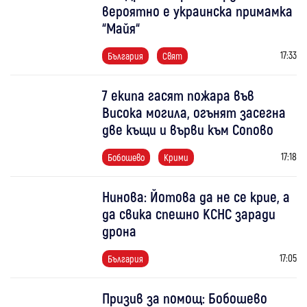
вероятно е украинска примамка
“Майя“
17:33
България
Свят
7 екипа гасят пожара във
Висока могила, огънят засегна
две къщи и върви към Сопово
17:18
Бобошево
Крими
Нинова: Йотова да не се крие, а
да свика спешно КСНС заради
дрона
17:05
България
Призив за помощ: Бобошево