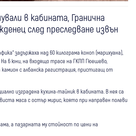
вали в кабината, Гранична
жденец след преследване извън
ика“ задържаха над 60 килограма коноп (марихуана),
На 6 юни, на входящо трасе на ГКПП Гюешево,
 камион с албанска регистрация, пристигащ от
иално изградена кухина-тайник в кабината. В нея са
евиста маса с остър мирис, която при направен полеви
ама, а пазарната му стойност по цени на