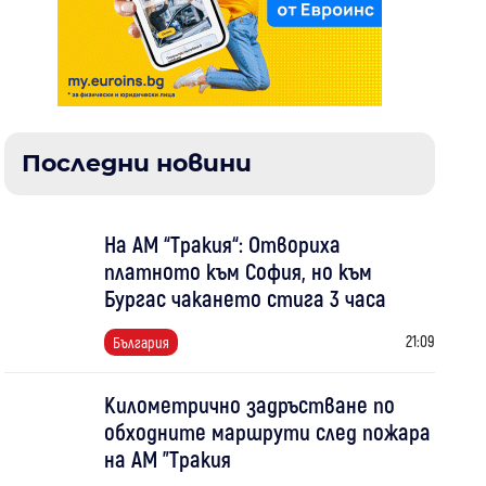
Последни новини
На АМ “Тракия“: Отвориха
платното към София, но към
Бургас чакането стига 3 часа
21:09
България
Километрично задръстване по
обходните маршрути след пожара
на АМ "Тракия