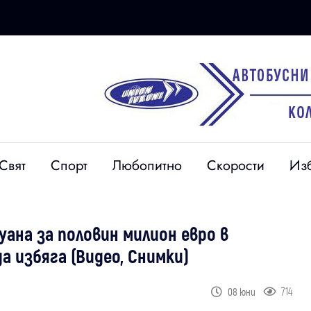
Свят
Спорт
Любопитно
Скорости
Из
уана за половин милион евро в
а избяга (Видео, Снимки)
714
08 юни