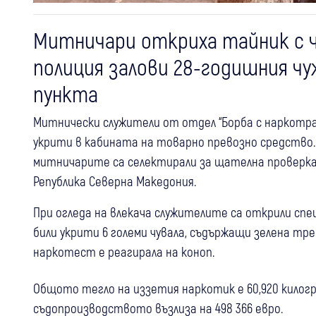
Митничари откриха тайник с чу
полиция залови 28-годишния чу
пункта
Митнически служители от отдел “Борба с наркотраф
укрити в кабината на товарно превозно средство. 
митничарите са селектирали за щателна проверка
Република Северна Македония.
При огледа на влекача служителите са открили спец
били укрити 6 големи чувала, съдържащи зелена тр
наркотест е реагирала на коноп.
Общото тегло на иззетия наркотик е 60,920 килогр
съдопроизводството възлиза на 498 366 евро.