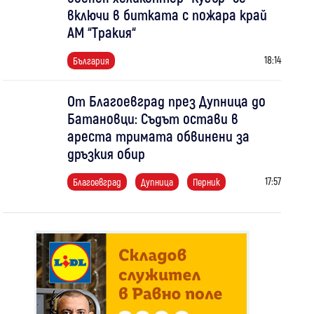
включи в битката с пожара край
АМ “Тракия“
18:14
България
От Благоевград през Дупница до
Батановци: Съдът остави в
ареста тримата обвинени за
дръзкия обир
17:57
Благоевград
Дупница
Перник