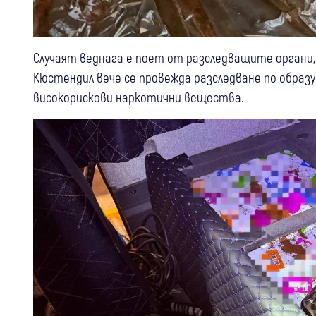
Случаят веднага е поет от разследващите органи,
Кюстендил вече се провежда разследване по образ
високорискови наркотични вещества.