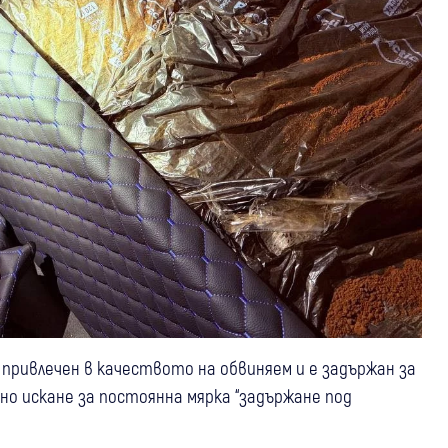
привлечен в качеството на обвиняем и е задържан за
ено искане за постоянна мярка “задържане под