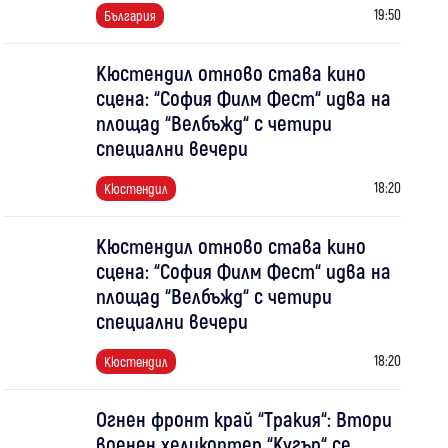
19:50
България
Кюстендил отново става кино
сцена: “София Филм Фест“ идва на
площад “Велбъжд“ с четири
специални вечери
18:20
Кюстендил
Кюстендил отново става кино
сцена: “София Филм Фест“ идва на
площад “Велбъжд“ с четири
специални вечери
18:20
Кюстендил
Огнен фронт край “Тракия“: Втори
военен хеликоптер “Кугър“ се