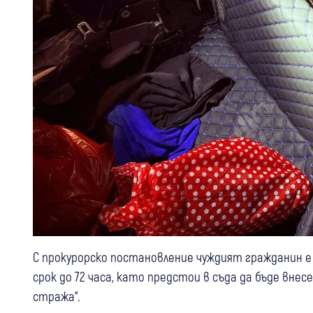
С прокурорско постановление чуждият гражданин е 
срок до 72 часа, като предстои в съда да бъде внес
стража“.