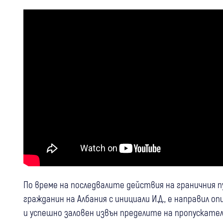
По време на последвалите действия на граничния 
гражданин на Албания с инициали И.Д., е направил о
и успешно заловен извън пределите на пропускател