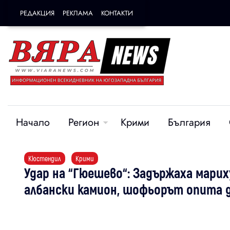
РЕДАКЦИЯ
РЕКЛАМА
КОНТАКТИ
Начало
Регион
Крими
България
Кюстендил
Крими
Удар на “Гюешево“: Задържаха марих
албански камион, шофьорът опита д