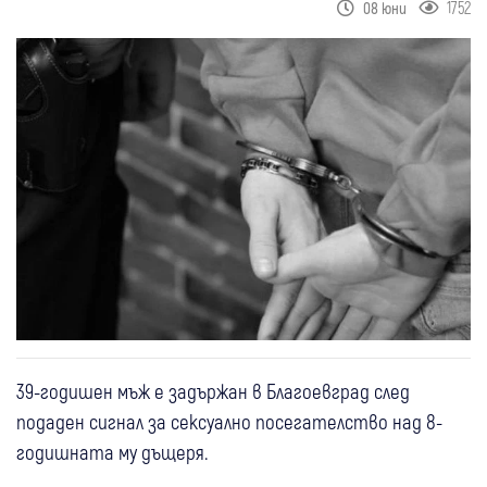
1752
08 юни
39-годишен мъж е задържан в Благоевград след
подаден сигнал за сексуално посегателство над 8-
годишната му дъщеря.