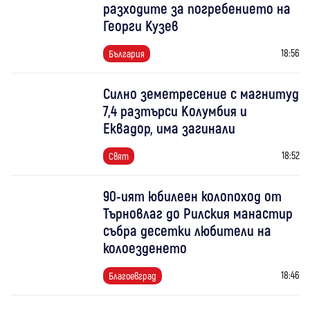
разходите за погребението на
Георги Кузев
18:56
България
Силно земетресение с магнитуд
7,4 разтърси Колумбия и
Еквадор, има загинали
18:52
Свят
90-ият юбилеен колопоход от
Търновлаг до Рилския манастир
събра десетки любители на
колоезденето
18:46
Благоевград