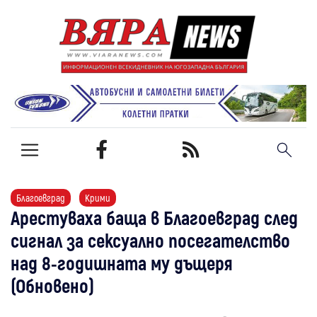
Благоевград
Крими
Арестуваха баща в Благоевград след
сигнал за сексуално посегателство
над 8-годишната му дъщеря
(Обновено)