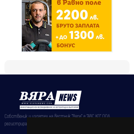
Собственик и издател на вестник "Вяра" е "АВС КО" ООД,
регистрирана на 08.05.2002 година.