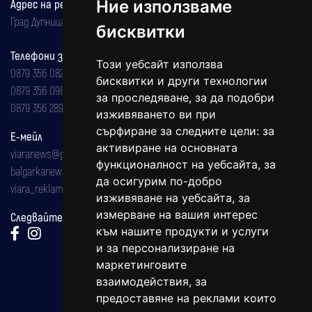
Адрес на редакцията
Ние използваме
Град Дупница, ул.''Христо Ботев" 43
бисквитки
Телефони за реклама и абонаменти
Този уебсайт използва
0879 356 082
бисквитки и други технологии
0879 356 098
за проследяване, за да подобри
0879 356 289
изживяването ви при
сърфиране за следните цели:
за
Е-мейл
активиране на основната
viaranews@gmail.com
функционалност на уебсайта
,
за
balgarkanews@gmail.com
да осигурим по-добро
viara_reklama@mail.bg
изживяване на уебсайта
,
за
измерване на вашия интерес
Следвайте ни:
към нашите продукти и услуги
и за персонализиране на
маркетинговите
взаимодействия
,
за
предоставяне на реклами които