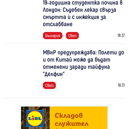
19-годишна студентка почина в
Лондон: Съдебен лекар свърза
смъртта ѝ с инжекция за
отслабване
18:37
България
Свят
МВнР предупреждава: Полети до
и от Китай може да бъдат
отменени заради тайфуна
“Делфин“
18:31
Свят