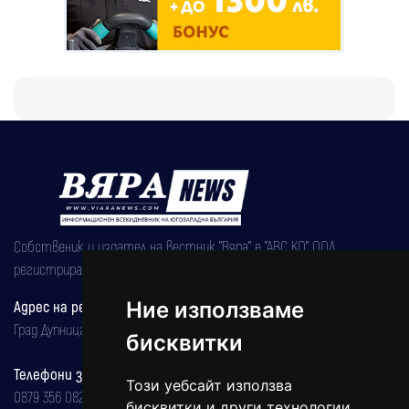
Собственик и издател на вестник "Вяра" е "АВС КО" ООД,
регистрирана на 08.05.2002 година.
Ние използваме
Адрес на редакцията
Град Дупница, ул.''Христо Ботев" 43
бисквитки
Телефони за реклама и абонаменти
Този уебсайт използва
0879 356 082
бисквитки и други технологии