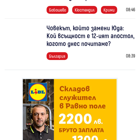
08:46
Бобошево
Кюстендил
Крими
Човекът, който замени Юда:
Кой всъщност е 12-ият апостол,
когото днес почитаме?
08:39
България