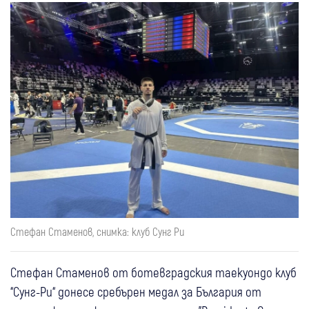
Стефан Стаменов, снимка: клуб Сунг Ри
Стефан Стаменов от ботевградския таекуондо клуб
“Сунг-Ри“ донесе сребърен медал за България от