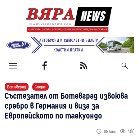
Ботевград
Спорт
Състезател от Ботевград извоюва
сребро в Германия и виза за
Европейското по таекуондо
480
08 юни