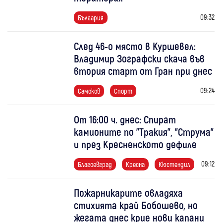
09:32
България
След 46-о място в Куршевел:
Владимир Зографски скача във
втория старт от Гран при днес
09:24
Самоков
Спорт
От 16:00 ч. днес: Спират
камионите по "Тракия", "Струма"
и през Кресненското дефиле
09:12
Благоевград
Кресна
Кюстендил
Пожарникарите овладяха
стихията край Бобошево, но
жегата днес крие нови капани