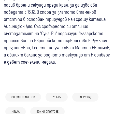
пасив броени секунди преди края, за да извоюва
победата с 13:12. В спора за златото Стаменов
отстъпи в оспорван трирундов мач срещу китаеца
Лисинцзюн Дяо. Със сребърното си отличие
състезателят на “Сунг-Ри“ подсигури българското
присъствие на Европейското първенство в Румъния
през ноември, където ще участва и Мартин Евтимов,
а общият баланс за родното таекуондо от Нюрнберг
е девет спечелени медала.
СТЕФАН СТАМЕНОВ
СУНГ-РИ
ТАЕКУОНДО
28 юли
Сандански
Спорт
МЕДАЛ
БОЙНИ СПОРТОВЕ
28 юли
Благоевград
Спорт