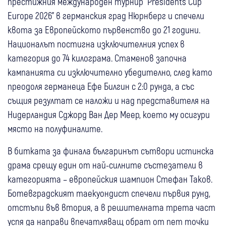
престижния международен турнир "Presidents Cup
Europe 2026" в германския град Нюрнберг и спечели
квота за Европейското първенство до 21 години.
Националът постигна изключителния успех в
категория до 74 килограма. Стаменов започна
кампанията си изключително убедително, след като
преодоля германеца Ефе Билгин с 2:0 рунда, а със
същия резултат се наложи и над представителя на
Нидерландия Сджорд Ван Дер Меер, което му осигури
място на полуфиналите.
В битката за финала българинът сътвори истинска
драма срещу един от най-силните състезатели в
категорията – европейския шампион Стефан Таков.
Ботевградският таекуондист спечели първия рунд,
отстъпи във втория, а в решителната трета част
успя да направи впечатляващ обрат от пет точки