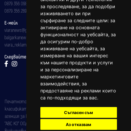
0879 356 098
за проследяване, за да подобри
0879 356 289
изживяването ви при
сърфиране за следните цели:
за
Е-мейл
активиране на основната
viaranews@gmail.com
функционалност на уебсайта
,
за
balgarkanews@gmail.com
да осигурим по-добро
viara_reklama@mail.bg
изживяване на уебсайта
,
за
измерване на вашия интерес
Следвайте ни:
към нашите продукти и услуги
и за персонализиране на
маркетинговите
взаимодействия
,
за
предоставяне на реклами които
са по-подходящи за вас
.
Печатното издание на вестника е регистрирано в националния
класификатор на печатните издания (Българска национална
Съгласен съм
агенция за ISSN) под номер: ISSN 1312-4722.
"АВС КО" ООД е притежател на марката: Вяра информационен
Аз отказвам
всекидневник на югозападна България, със свидетелство за марка