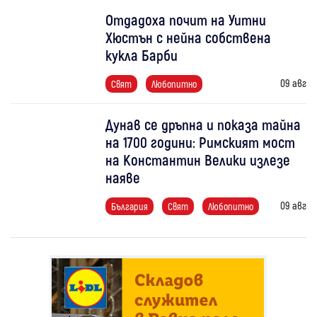
Отдадоха почит на Уитни
Хюстън с нейна собствена
кукла Барби
09 авг
Свят
Любопитно
Дунав се дръпна и показа тайна
на 1700 години: Римският мост
на Константин Велики излезе
наяве
09 авг
България
Свят
Любопитно