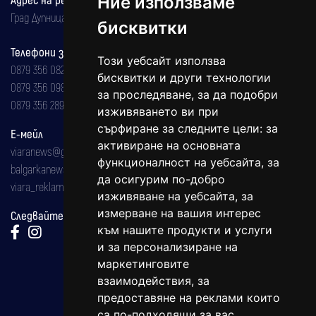
Ние използваме
Град Дупница, ул.''Христо Ботев" 43
бисквитки
Телефони за реклама и абонаменти
Този уебсайт използва
0879 356 082
бисквитки и други технологии
0879 356 098
за проследяване, за да подобри
0879 356 289
изживяването ви при
сърфиране за следните цели:
за
Е-мейл
активиране на основната
viaranews@gmail.com
функционалност на уебсайта
,
за
balgarkanews@gmail.com
да осигурим по-добро
viara_reklama@mail.bg
изживяване на уебсайта
,
за
измерване на вашия интерес
Следвайте ни:
към нашите продукти и услуги
и за персонализиране на
маркетинговите
взаимодействия
,
за
предоставяне на реклами които
са по-подходящи за вас
.