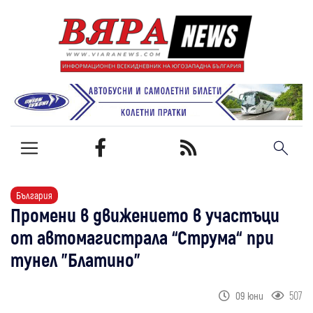
България
Промени в движението в участъци
от автомагистрала “Струма“ при
тунел "Блатино"
507
09 юни