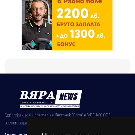
Собственик и издател на вестник "Вяра" е "АВС КО" ООД,
регистрирана на 08.05.2002 година.
Адрес на редакцията