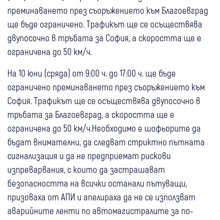
преминаването през съоръжението към Благоевград
ще бъде ограничено. Трафикът ще се осъществява
двупосочно в тръбата за София, а скоростта ще е
ограничена до 50 км/ч.
На 10 юни (сряда) от 9:00 ч. до 17:00 ч. ще бъде
ограничено преминаването през съоръжението към
София. Трафикът ще се осъществява двупосочно в
тръбата за Благоевград, а скоростта ще е
ограничена до 50 км/ч.Необходимо е шофьорите да
бъдат внимателни, да следват стриктно пътната
сигнализация и да не предприемат рискови
изпреварвания, с които да застрашават
безопасността на всички останали пътуващи,
призоваха от АПИ и апелираха да не се използват
аварийните ленти по автомагистралите за по-