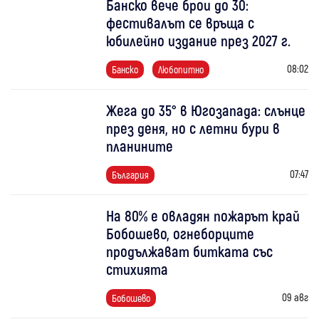
Банско вече брои до 30:
фестивалът се връща с
юбилейно издание през 2027 г.
08:02
Банско
Любопитно
Жега до 35° в Югозапада: слънце
през деня, но с летни бури в
планините
07:47
България
На 80% е овладян пожарът край
Бобошево, огнеборците
продължават битката със
стихията
09 авг
Бобошево