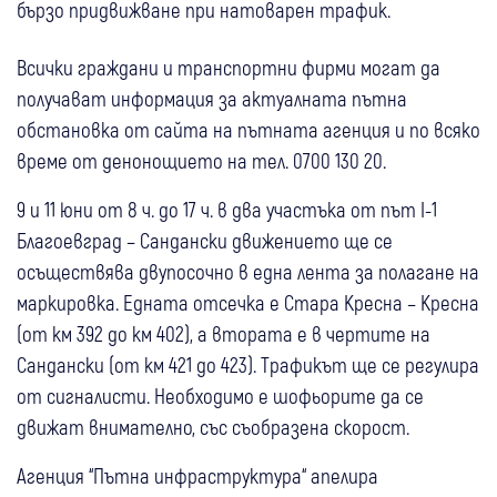
бързо придвижване при натоварен трафик.
Всички граждани и транспортни фирми могат да
получават информация за актуалната пътна
обстановка от сайта на пътната агенция и по всяко
време от денонощието на тел. 0700 130 20.
9 и 11 юни от 8 ч. до 17 ч. в два участъка от път I-1
Благоевград – Сандански движението ще се
осъществява двупосочно в една лента за полагане на
маркировка. Едната отсечка е Стара Кресна – Кресна
(от км 392 до км 402), а втората е в чертите на
Сандански (от км 421 до 423). Трафикът ще се регулира
от сигналисти. Необходимо е шофьорите да се
движат внимателно, със съобразена скорост.
Агенция “Пътна инфраструктура“ апелира