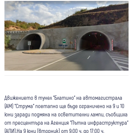
Движението в тунел “Блатино“ на автомагистрала
(АМ) “Струма“ поетапно ще бъде ограничено на 9 и 10
юни заради подмяна на осветителни лампи, съобщиха
от пресцентъра на Агенция “Пътна инфраструктура“
(АПИ).На 9 юни (вторник) от 9:00 ч. до 17:00 ч.