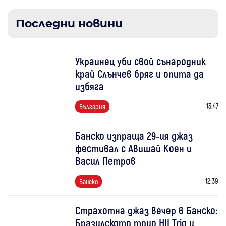
Последни новини
Украинец уби свой сънародник
край Слънчев бряг и опита да
избяга
13:47
България
Банско изпраща 29-ия джаз
фестивал с Авишай Коен и
Васил Петров
12:39
Банско
Страхотна джаз вечер в Банско:
Бразилското трио HII Trio и