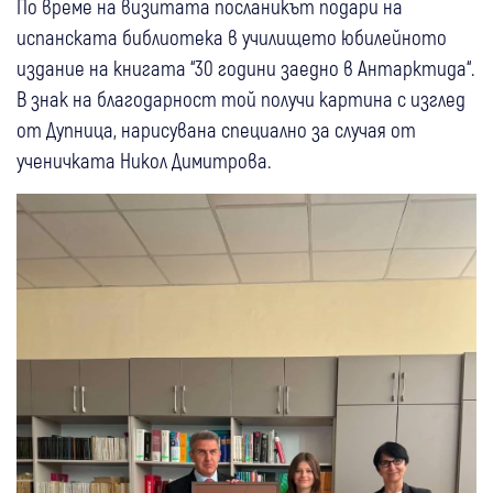
По време на визитата посланикът подари на
испанската библиотека в училището юбилейното
издание на книгата “30 години заедно в Антарктида“.
В знак на благодарност той получи картина с изглед
от Дупница, нарисувана специално за случая от
ученичката Никол Димитрова.