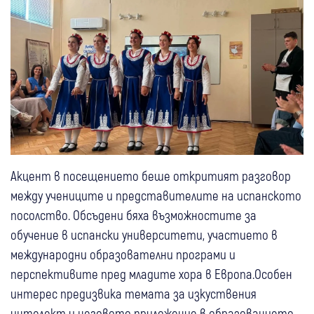
Акцент в посещението беше откритият разговор
между учениците и представителите на испанското
посолство. Обсъдени бяха възможностите за
обучение в испански университети, участието в
международни образователни програми и
перспективите пред младите хора в Европа.Особен
интерес предизвика темата за изкуствения
интелект и неговото приложение в образованието.