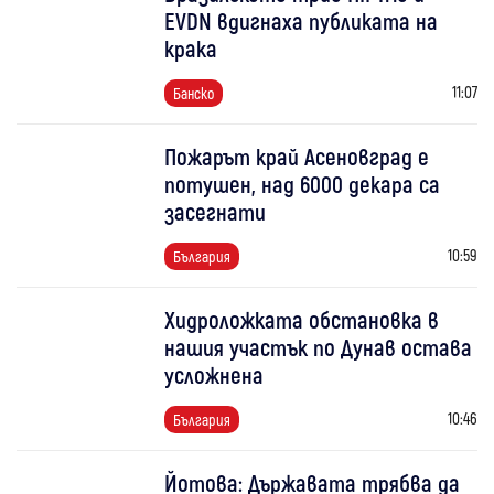
EVDN вдигнаха публиката на
крака
11:07
Банско
Пожарът край Асеновград е
потушен, над 6000 декара са
засегнати
10:59
България
Хидроложката обстановка в
нашия участък по Дунав остава
усложнена
10:46
България
Йотова: Държавата трябва да