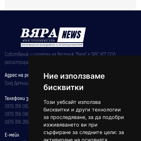
Собственик и издател на вестник "Вяра" е "АВС КО" ООД,
регистрирана на 08.05.2002 година.
Адрес на редакцията
Ние използваме
Град Дупница, ул.''Христо Ботев" 43
бисквитки
Телефони за реклама и абонаменти
Този уебсайт използва
0879 356 082
бисквитки и други технологии
0879 356 098
за проследяване, за да подобри
0879 356 289
изживяването ви при
сърфиране за следните цели:
за
Е-мейл
активиране на основната