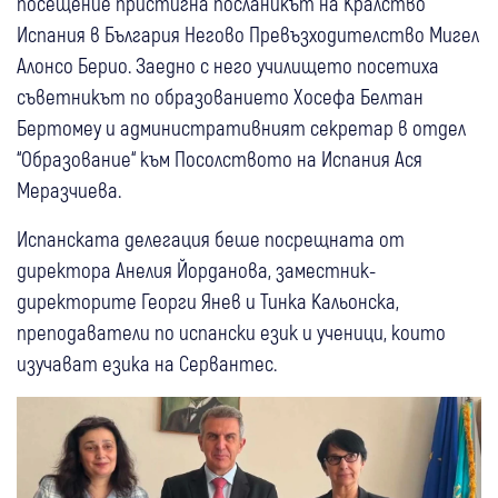
посещение пристигна посланикът на Кралство
Испания в България Негово Превъзходителство Мигел
Алонсо Берио. Заедно с него училището посетиха
съветникът по образованието Хосефа Белтан
Бертомеу и административният секретар в отдел
“Образование“ към Посолството на Испания Ася
Меразчиева.
Испанската делегация беше посрещната от
директора Анелия Йорданова, заместник-
директорите Георги Янев и Тинка Кальонска,
преподаватели по испански език и ученици, които
изучават езика на Сервантес.