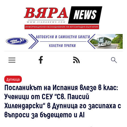
Дупница
Посланикът на Испания влезе в клас:
Ученици от СЕУ “Св. Паисий
Хилендарски“ в Дупница го засипаха с
въпроси за бъдещето и AI