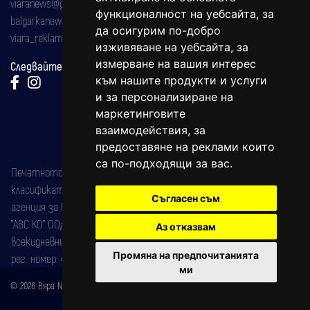
viaranews@gmail.com
функционалност на уебсайта
,
за
balgarkanews@gmail.com
да осигурим по-добро
viara_reklama@mail.bg
изживяване на уебсайта
,
за
измерване на вашия интерес
Следвайте ни:
към нашите продукти и услуги
и за персонализиране на
маркетинговите
взаимодействия
,
за
предоставяне на реклами които
са по-подходящи за вас
.
Печатното издание на вестника е регистрирано в националния
класификатор на печатните издания (Българска национална
Съгласен съм
агенция за ISSN) под номер: ISSN 1312-4722.
"АВС КО" ООД е притежател на марката: Вяра информационен
Аз отказвам
всекидневник на югозападна България, със свидетелство за марка
Промяна на предпочитанията
рег. номер: 47857/11.05.2004 година.
ми
© 2026 Вяра News Всички права запазени!
Created by
DREAMmedia Creative Studio