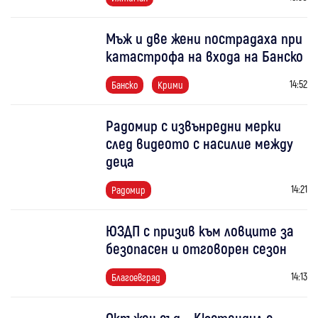
Мъж и две жени пострадаха при
катастрофа на входа на Банско
14:52
Банско
Крими
Радомир с извънредни мерки
след видеото с насилие между
деца
14:21
Радомир
ЮЗДП с призив към ловците за
безопасен и отговорен сезон
14:13
Благоевград
Окръжен съд – Кюстендил с