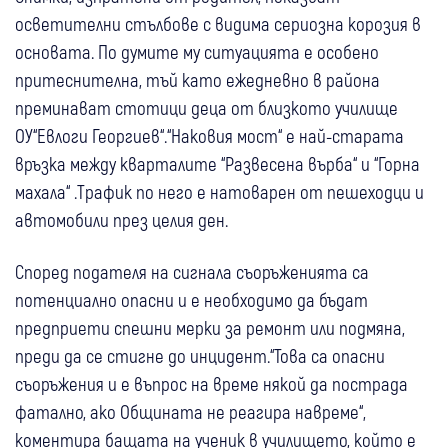
осветителни стълбове с видима сериозна корозия в
основата. По думите му ситуацията е особено
притеснителна, тъй като ежедневно в района
преминават стотици деца от близкото училище
ОУ“Евлоги Георгиев“.“Наковия мост“ е най-старата
връзка между кварталите “Развесена върба“ и “Горна
махала“ .Трафик по него е натоварен от пешеходци и
автомобили през целия ден.
Според подателя на сигнала съоръженията са
потенциално опасни и е необходимо да бъдат
предприети спешни мерки за ремонт или подмяна,
преди да се стигне до инцидент.“Това са опасни
съоръжения и е въпрос на време някой да пострада
фатално, ако Общината не реагира навреме“,
коментира бащата на ученик в училището, който е