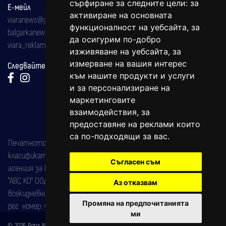
сърфиране за следните цели:
за
Е-мейл
активиране на основната
viaranews@gmail.com
функционалност на уебсайта
,
за
balgarkanews@gmail.com
да осигурим по-добро
viara_reklama@mail.bg
изживяване на уебсайта
,
за
измерване на вашия интерес
Следвайте ни:
към нашите продукти и услуги
и за персонализиране на
маркетинговите
взаимодействия
,
за
предоставяне на реклами които
са по-подходящи за вас
.
Печатното издание на вестника е регистрирано в националния
класификатор на печатните издания (Българска национална
Съгласен съм
агенция за ISSN) под номер: ISSN 1312-4722.
"АВС КО" ООД е притежател на марката: Вяра информационен
Аз отказвам
всекидневник на югозападна България, със свидетелство за марка
Промяна на предпочитанията
рег. номер: 47857/11.05.2004 година.
ми
© 2026 Вяра News Всички права запазени!