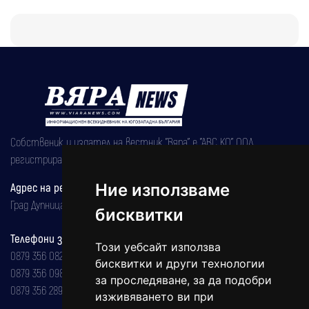
Собственик и издател на вестник "Вяра" е "АВС КО" ООД,
регистрирана на 08.05.2002 година.
Ние използваме
Адрес на редакцията
Град Дупница, ул.''Христо Ботев" 43
бисквитки
Телефони за реклама и абонаменти
Този уебсайт използва
0879 356 082
бисквитки и други технологии
0879 356 098
за проследяване, за да подобри
0879 356 289
изживяването ви при