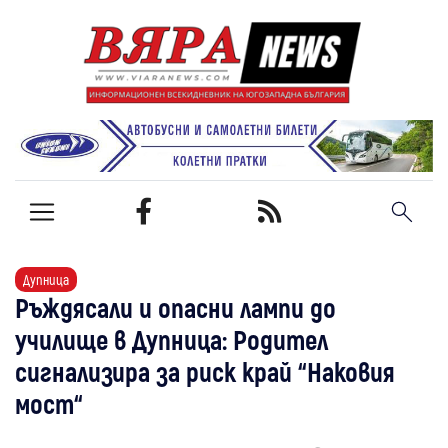
Дупница
Ръждясали и опасни лампи до
училище в Дупница: Родител
сигнализира за риск край “Наковия
мост“