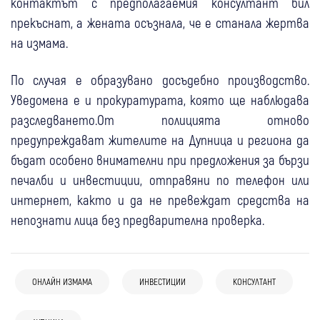
контактът с предполагаемия консултант бил
прекъснат, а жената осъзнала, че е станала жертва
на измама.
По случая е образувано досъдебно производство.
Уведомена е и прокуратурата, която ще наблюдава
разследването.От полицията отново
предупреждават жителите на Дупница и региона да
бъдат особено внимателни при предложения за бързи
печалби и инвестиции, отправяни по телефон или
интернет, както и да не превеждат средства на
непознати лица без предварителна проверка.
ОНЛАЙН ИЗМАМА
ИНВЕСТИЦИИ
КОНСУЛТАНТ
15:08
Дупница
Крими
07 авг
Дупница
Крими
07 авг
Дупница
Спорт
Мотоциклетист пострада при