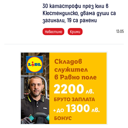
30 катастрофи през юли в
Кюстендилско, двама души са
загинали, 19 са ранени
13:05
Невестино
Крими