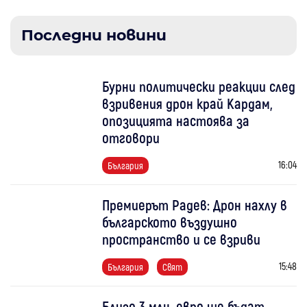
Последни новини
Бурни политически реакции след
взривения дрон край Кардам,
опозицията настоява за
отговори
16:04
България
Премиерът Радев: Дрон нахлу в
българското въздушно
пространство и се взриви
15:48
България
Свят
Близо 3 млн. евро ще бъдат