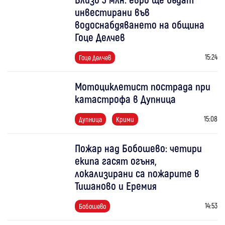
инвестирани във
водоснабдяването на община
Гоце Делчев
15:24
Гоце Делчев
Мотоциклетист пострада при
катастрофа в Дупница
15:08
Дупница
Крими
Пожар над Бобошево: четири
екипа гасят огъня,
локализирани са пожарите в
Тишаново и Еремия
14:53
Бобошево