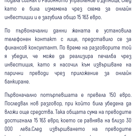
като е била измамена чрез схема за онлайн
инвестиции и е загубила общо 15 163 евро.
По първоначални данни жената е установила
телефонен контакт с лице, представило се за
финансов консултант. По време на разговорите той
я убедил, че може да реализира печалба чрез
инвестиция, като я насочил към извършване на
парични преводи чрез приложение за онлайн
банкиране.
Първоначално потърпевшата е превела 150 евро.
Последвал нов разговор, при който била убедена да
вложи още средства. Така общата сума на преводите
достигнала 15 163 евро, което се равнява на близо 30
000 лева.След извършването на преводите