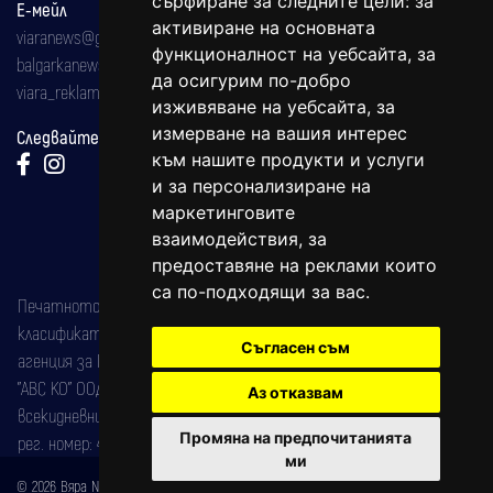
сърфиране за следните цели:
за
Е-мейл
активиране на основната
viaranews@gmail.com
функционалност на уебсайта
,
за
balgarkanews@gmail.com
да осигурим по-добро
viara_reklama@mail.bg
изживяване на уебсайта
,
за
измерване на вашия интерес
Следвайте ни:
към нашите продукти и услуги
и за персонализиране на
маркетинговите
взаимодействия
,
за
предоставяне на реклами които
са по-подходящи за вас
.
Печатното издание на вестника е регистрирано в националния
класификатор на печатните издания (Българска национална
Съгласен съм
агенция за ISSN) под номер: ISSN 1312-4722.
"АВС КО" ООД е притежател на марката: Вяра информационен
Аз отказвам
всекидневник на югозападна България, със свидетелство за марка
Промяна на предпочитанията
рег. номер: 47857/11.05.2004 година.
ми
© 2026 Вяра News Всички права запазени!