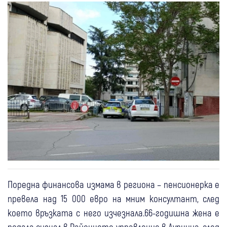
Поредна финансова измама в региона – пенсионерка е
превела над 15 000 евро на мним консултант, след
което връзката с него изчезнала.66-годишна жена е
подала сигнал в Районното управление в Дупница, след