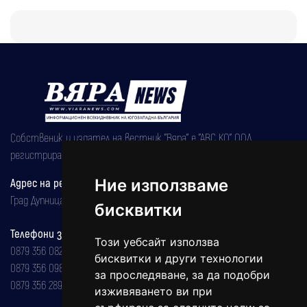
Собственик и издател на вестник "Вяра" е "АВС КО" ООД,
регистрирана на 08.05.2002 година.
Ние използваме
Адрес на редакцията
Град Дупница, ул.''Христо Ботев" 43
бисквитки
Телефони за реклама и абонаменти
Този уебсайт използва
0879 356 082
бисквитки и други технологии
0879 356 098
за проследяване, за да подобри
0879 356 289
изживяването ви при