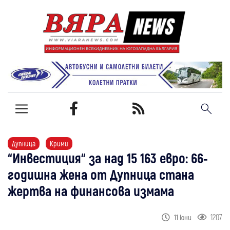
Дупница
Крими
“Инвестиция“ за над 15 163 евро: 66-
годишна жена от Дупница стана
жертва на финансова измама
1207
11 юни