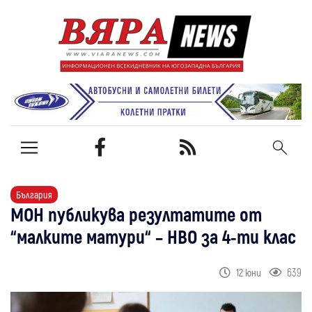
България
МОН публикува резултатите от
“малките матури“ – НВО за 4-ти клас
639
12 юни