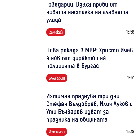
Говедарци: Взеха проби от
новата настилка на главната
улица
15:58
Самоков
Нова рокада в МВР: Христо Ичев
е новият директор на
полицията в Бургас
15:51
България
Ихтиман празнува три дни:
Стефан Вълдобрев, Илия Луков и
Ути Бъчваров идват за
празника на общината
15:38
Ихтиман