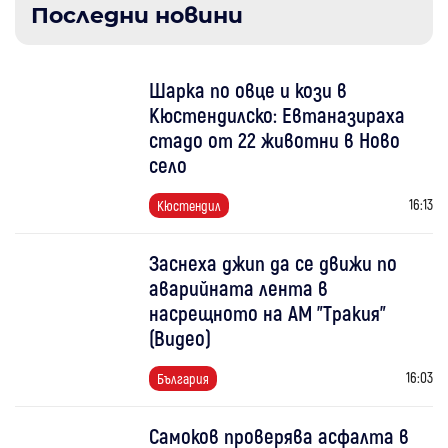
Последни новини
Шарка по овце и кози в
Кюстендилско: Евтаназираха
стадо от 22 животни в Ново
село
16:13
Кюстендил
Заснеха джип да се движи по
аварийната лента в
насрещното на АМ "Тракия"
(Видео)
16:03
България
Самоков проверява асфалта в