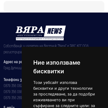
Собственик и издател на вестник "Вяра" е "АВС КО" ООД,
регистрирана на 08.05.2002 година.
Ние използваме
Адрес на редакцията
Град Дупница, ул.''Христо Ботев" 43
бисквитки
Телефони за реклама и абонаменти
Този уебсайт използва
0879 356 082
бисквитки и други технологии
0879 356 098
за проследяване, за да подобри
0879 356 289
изживяването ви при
сърфиране за следните цели:
за
Е-мейл