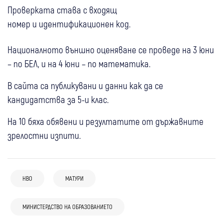
Проверката става с входящ
номер и идентификационен код.
Националното външно оценяване се проведе на 3 юни
– по БЕЛ, и на 4 юни – по математика.
В сайта са публикувани и данни как да се
кандидатства за 5-и клас.
На 10 бяха обявени и резултатите от държавните
зрелостни изпити.
НВО
МАТУРИ
19 юни
България
19 юни
България
19 юни
България
Вижте верните отговори на НВО по
МИНИСТЕРДСТВО НА ОБРАЗОВАНИЕТО
Учениците от 7-и и 10-и клас се явяват на
По вариант 1 ще пишат седмокласниците
математика за 7 и 10 клас
17 юни
България
17 юни
България