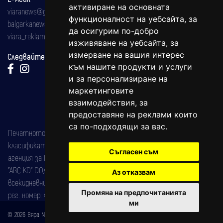
активиране на основната
viaranews@gmail.com
функционалност на уебсайта
,
за
balgarkanews@gmail.com
да осигурим по-добро
viara_reklama@mail.bg
изживяване на уебсайта
,
за
измерване на вашия интерес
Следвайте ни:
към нашите продукти и услуги
и за персонализиране на
маркетинговите
взаимодействия
,
за
предоставяне на реклами които
са по-подходящи за вас
.
Печатното издание на вестника е регистрирано в националния
класификатор на печатните издания (Българска национална
Съгласен съм
агенция за ISSN) под номер: ISSN 1312-4722.
"АВС КО" ООД е притежател на марката: Вяра информационен
Аз отказвам
всекидневник на югозападна България, със свидетелство за марка
Промяна на предпочитанията
рег. номер: 47857/11.05.2004 година.
ми
© 2026 Вяра News Всички права запазени!