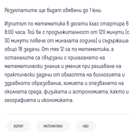
Резултатите ще бъдат обявени до 1 юли.
Изпитът по математика в десети клас стартира в
8:00 часа. Той бе с продължителност от 120 минути (с
30 минути повече от миналата година) и съдържаше
общо 18 задачи. От тях 12 са по математика, а
останалите са свързани с прилагането на
математически знания и умения при решаване на
практически задачи от областта на биологията и
здравното образование, химията и опазването на
околната среда, физиката и астрономията, както и
географията и икономиката.
31 юли
Дупница
Любопитно
ИЗПИТ
МАТЕМАТИКА
НВО
20 юли
Самоков
Успехът окрилява! Наградиха най-
30 юни