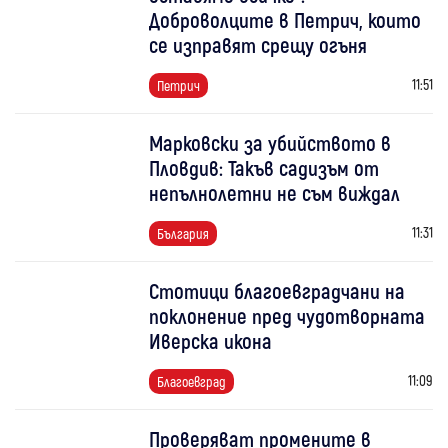
Доброволците в Петрич, които
се изправят срещу огъня
11:51
Петрич
Марковски за убийството в
Пловдив: Такъв садизъм от
непълнолетни не съм виждал
11:31
България
Стотици благоевградчани на
поклонение пред чудотворната
Иверска икона
11:09
Благоевград
Проверяват промените в