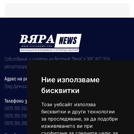
Собственик и издател на вестник "Вяра" е "АВС КО" ООД,
регистрирана на 08.05.2002 година.
Адрес на редакцията
Ние използваме
Град Дупница, ул.''Христо Ботев" 43
бисквитки
Телефони за реклама и абонаменти
Този уебсайт използва
0879 356 082
бисквитки и други технологии
0879 356 098
за проследяване, за да подобри
0879 356 289
изживяването ви при
сърфиране за следните цели:
за