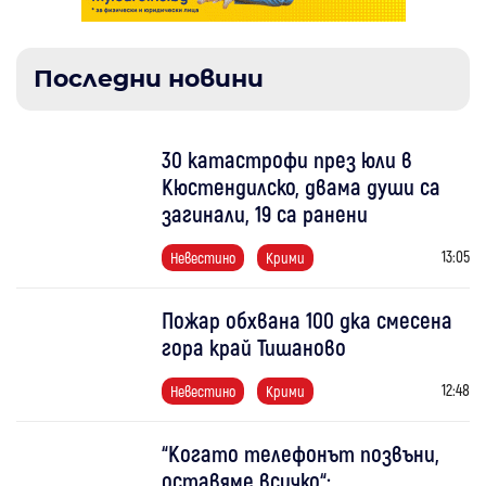
Последни новини
30 катастрофи през юли в
Кюстендилско, двама души са
загинали, 19 са ранени
13:05
Невестино
Крими
Пожар обхвана 100 дка смесена
гора край Тишаново
12:48
Невестино
Крими
“Когато телефонът позвъни,
оставяме всичко“: