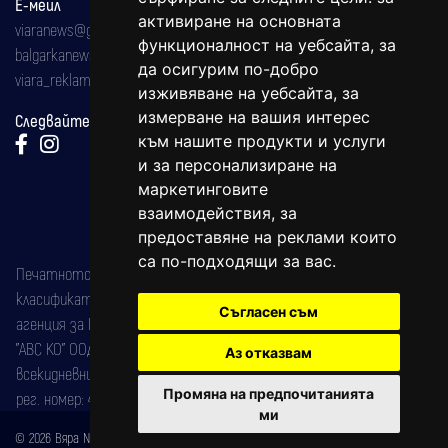
Е-мейл
активиране на основната
viaranews@gmail.com
функционалност на уебсайта
,
за
balgarkanews@gmail.com
да осигурим по-добро
viara_reklama@mail.bg
изживяване на уебсайта
,
за
измерване на вашия интерес
Следвайте ни:
към нашите продукти и услуги
и за персонализиране на
маркетинговите
взаимодействия
,
за
предоставяне на реклами които
са по-подходящи за вас
.
Печатното издание на вестника е регистрирано в националния
класификатор на печатните издания (Българска национална
Съгласен съм
агенция за ISSN) под номер: ISSN 1312-4722.
"АВС КО" ООД е притежател на марката: Вяра информационен
Аз отказвам
всекидневник на югозападна България, със свидетелство за марка
Промяна на предпочитанията
рег. номер: 47857/11.05.2004 година.
ми
© 2026 Вяра News Всички права запазени!