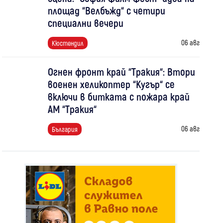
площад “Велбъжд“ с четири
специални вечери
06 авг
Кюстендил
Огнен фронт край “Тракия“: Втори
военен хеликоптер “Кугър“ се
включи в битката с пожара край
АМ “Тракия“
06 авг
България