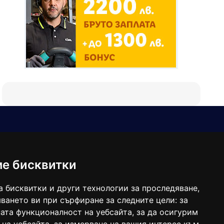
Е-мейл
Следвайте ни:
viaranews@gmail.com
balgarkanews@gmail.com
ме бисквитки
viara_reklama@mail.bg
а бисквитки и други технологии за проследяване,
ването ви при сърфиране за следните цели:
за
ата функционалност на уебсайта
,
за да осигурим