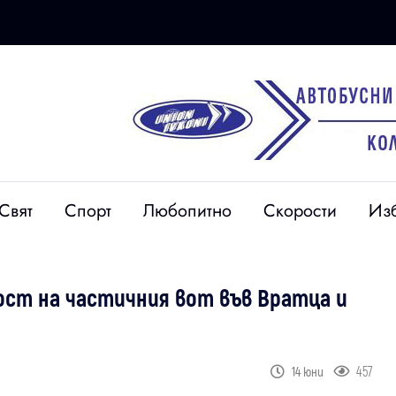
Свят
Спорт
Любопитно
Скорости
Из
ост на частичния вот във Вратца и
457
14 юни