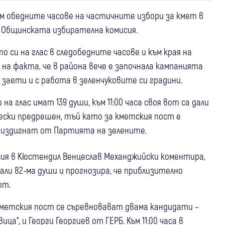
м обедните часове на частичните избори за кмет в
т Общинската избирателна комисия.
 си на глас в следобедните часове и към края на
 на факта, че в района вече е започнала кампанията
 заети и с работа в зеленчуковите си градини.
а глас имат 139 души, към 11:00 часа своя вот са дали
ески предрешен, тъй като за кметския пост е
, издигнат от Партията на зелените.
я в Кюстендил Венцеслав Механджийски коментира,
али 82-ма души и прогнозира, че приблизително
от.
а кметския пост се съревновават двама кандидати –
а“, и Георги Георгиев от ГЕРБ. Към 11:00 часа в