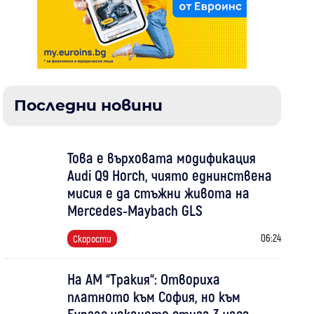
Последни новини
Това е върховата модификация
Audi Q9 Horch, чиято еднинствена
мисия е да стъжни живота на
Mercedes-Maybach GLS
06:24
Скорости
На АМ “Тракия“: Отвориха
платното към София, но към
Бургас чакането стига 3 часа