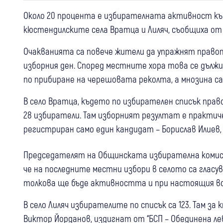
Около 20 процента е избирателната активност къ
кюстендилските села Вратца и Лиляч, съобщиха о
Очакванията са повече жители да упражнят правото
изборния ден. Според местните хора това се дължи
по прибиране на черешовата реколта, а мнозина са
В село Вратца, където по избирателен списък право н
28 избиратели. Там изборният резултат е практич
регистриран само един кандидат – Борислав Илиев
Председателят на Общинската избирателна комиси
че на последните местни избори в селото са гласув
толкова ще бъде активността и при настоящия в
В село Лиляч избирателите по списък са 123. Там з
Виктор Йорданов, издигнат от “БСП – Обединена левиц