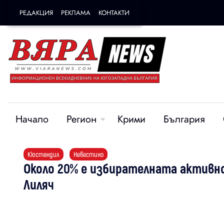
РЕДАКЦИЯ
РЕКЛАМА
КОНТАКТИ
Начало
Регион
Крими
България
Кюстендил
Невестино
Около 20% е избирателната активн
Лиляч