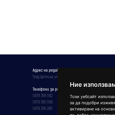
Адрес на редакцията
Град Дупница, ул.''Христо Ботев" 43
Ние използва
Телефони за реклама и абонаменти
0879 356 082
Този уебсайт използв
0879 356 098
за да подобри изживя
0879 356 289
активиране на основн