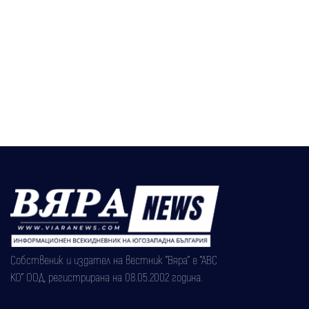
Собственик и издател на вестник "Вяра" е "АВС
КО" ООД, регистрирана на 08.05.2002 година.