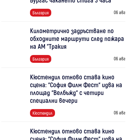
06 авг
България
Километрично задръстване по
обходните маршрути след пожара
на АМ "Тракия
06 авг
България
Кюстендил отново става кино
сцена: “София Филм Фест“ идва на
площад “Велбъжд“ с четири
специални вечери
06 авг
Кюстендил
Кюстендил отново става кино
сцена: “София Филм Фест“ идва на