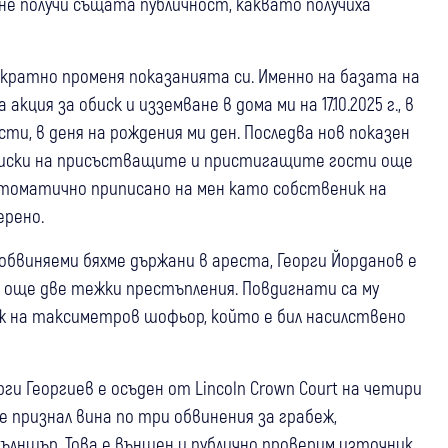
не получи същата публичност, каквато получиха
ократно променя показанията си. Именно на базата на
ия за обиск и изземване в дома ми на 17.10.2025 г., в
ти, в деня на рождения ми ден. Последва нов показен
обиски на присъстващите и пристигащите гости още
втоматично приписано на мен като собственик на
ерено.
обвиняеми бяхме държани в ареста, Георги Йорданов е
 още две тежки престъпления. Повдигнати са му
еж на таксиметров шофьор, който е бил насилствено
и Георгиев е осъден от Lincoln Crown Court на четири
е признал вина по три обвинения за грабеж,
ълншър. Това е външен и публично проверим източник,