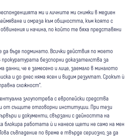
респонденцията ми и личните ми снимки в медиен
клеймяване и омраза към общността, към която с
обвинения и начина, по който те бяха представяни
е да бъде подминато. Всички действия по моето
в прокуратурата безспорни доказателства за
 данни, че е замесено и лице, заемало в миналото
ска и до днес няма ясен и видим резултат. Срокът ѝ
 правна сложност“.
вентуална злоупотреба с европейски средства
дени от същите отговорни институции. При тези
ървъри и документи, свързани с дейността на
ка блокира работата ѝ и нанесе щети не само на мен
 Това съвпадение по време е твърде сериозно, за да