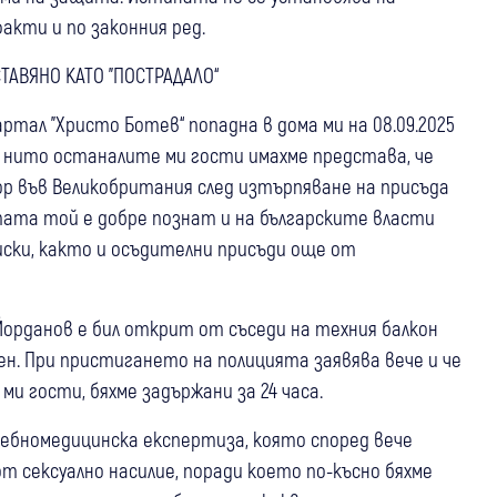
акти и по законния ред.
АВЯНО КАТО "ПОСТРАДАЛО“
ртал "Христо Ботев“ попадна в дома ми на 08.09.2025
з, нито останалите ми гости имахме представа, че
ор във Великобритания след изтърпяване на присъда
тата той е добре познат и на българските власти
ски, както и осъдителни присъди още от
 Йорданов е бил открит от съседи на техния балкон
чен. При пристигането на полицията заявява вече и че
 ми гости, бяхме задържани за 24 часа.
дебномедицинска експертиза, която според вече
т сексуално насилие, поради което по-късно бяхме