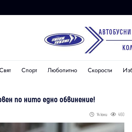
Свят
Спорт
Любопитно
Скорости
Из
овен по нито едно обвинение!
460
14 юни