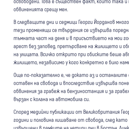
освободени. Това е съществен факт, който така и 
обвиненията срещу мен.
В следващите дни и седмици Георги Йорданов мног
тези променящи се твърдения се извършва поредна акц
тъмната част на деня и в присъствието на мои гос
арест без заповед, претърсване на жилището и 
на улицата. Всичко открито при обиските беше а
жилището, независимо у кого конкретно е било нам
Още по-показателно е, че докато аз и останалите 
оставен на свобода и впоследствие извършва поне
обвинения за грабеж на бензиностанция и за граб
вързан с колана на автомобила си.
Според медийни публикации от Великобритания Георг
години и половина лишаване от свобода, след като 
извършени в рамките на четири дни в Бостън, Линк