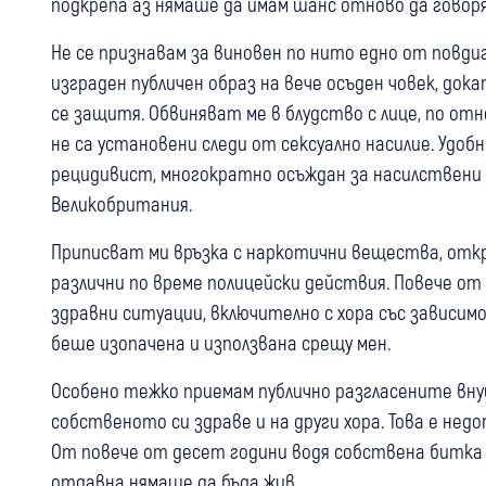
подкрепа аз нямаше да имам шанс отново да говоря
Не се признавам за виновен по нито едно от повд
изграден публичен образ на вече осъден човек, док
се защитя. Обвиняват ме в блудство с лице, по о
не са установени следи от сексуално насилие. Удоб
рецидивист, многократно осъждан за насилствени г
Великобритания.
Приписват ми връзка с наркотични вещества, откри
различни по време полицейски действия. Повече от
здравни ситуации, включително с хора със зависи
беше изопачена и използвана срещу мен.
Особено тежко приемам публично разгласените вну
собственото си здраве и на други хора. Това е не
От повече от десет години водя собствена битка з
отдавна нямаше да бъда жив.