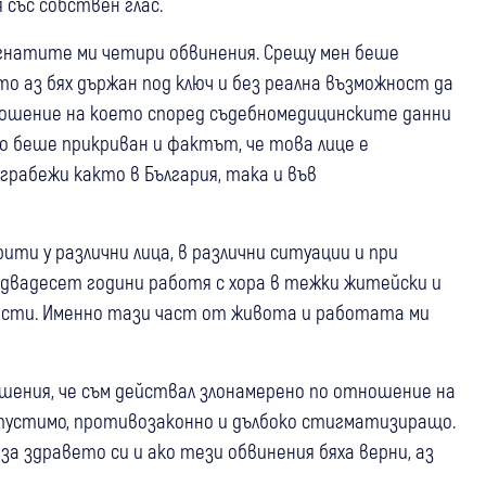
 със собствен глас.
игнатите ми четири обвинения. Срещу мен беше
ато аз бях държан под ключ и без реална възможност да
тношение на което според съдебномедицинските данни
но беше прикриван и фактът, че това лице е
рабежи както в България, така и във
ти у различни лица, в различни ситуации и при
 двадесет години работя с хора в тежки житейски и
мости. Именно тази част от живота и работата ми
шения, че съм действал злонамерено по отношение на
допустимо, противозаконно и дълбоко стигматизиращо.
а здравето си и ако тези обвинения бяха верни, аз