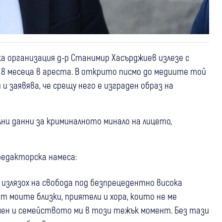
 организация д-р Станимир Хасърджиев излезе с
 8 месеца в ареста. В открито писмо до медиите той
 заявява, че срещу него е изграден образ на
ни данни за криминалното минало на лицето,
редакторска намеса:
 излязох на свобода под безпрецедентно висока
от моите близки, приятели и хора, които не ме
 мен и семейството ми в този тежък момент. Без тази