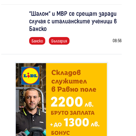
“Шалом“ и МВР се срещат заради
случая с италианските ученици в
Банско
08:56
Банско
България