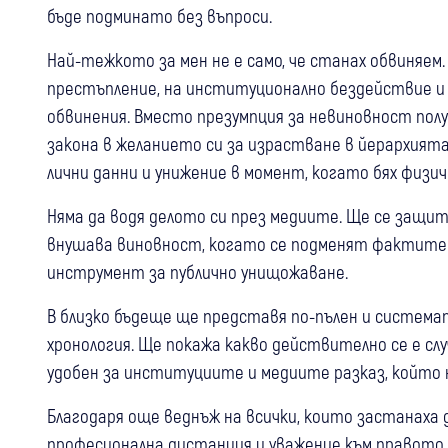
бъде подминато без въпроси.
Най-тежкото за мен не е само, че станах обвиняем
престъпление, на институционално бездействие и 
обвинения. Вместо презумпция за невиновност полу
закона в желанието си за израстване в йерархият
лични данни и унижение в момент, когато бях физ
Няма да водя делото си през медиите. Ще се защита
внушава виновност, когато се подменят фактите 
инструмент за публично унищожаване.
В близко бъдеще ще представя по-пълен и система
хронология. Ще покажа какво действително се е случ
удобен за институциите и медиите разказ, който
Благодаря още веднъж на всички, които застанаха 
професионална дистанция и уважение към правото 