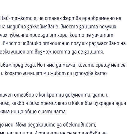
. Най-тежкото е, че станах жертва едновременно на
на медийно заклеймяване. Вместо защита получих
чих публична присъда от хора, които не зачитат
а. Вместо човешко отношение получих разгласяване на
ически лишен от възможността да се защитя.
вам пред съда. Но няма да мълча, когато срещу мен се
и когато личният ми живот се използва като
тичен отговор с конкретни документи, дати и
ило, какво е било премълчано и как е бил изграден един
 няма нищо общо с истината.
до мен. Моля редакциите за обективност,
ми на защита. Истината не се установява на