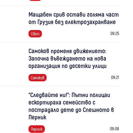
Мащабен срив остави голяма част
от Грузия без електрозахранване
09:25
Свят
Самоков променя движението:
Започна въвеждането на нова
организация по десетки улици
09:21
Самоков
“Следвайте ни!“: Пътни полицаи
ескортираха семейство с
пострадало дете до Спешното в
Перник
09:08
Перник