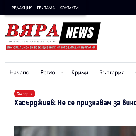
РЕДАКЦИЯ
РЕКЛАМА
КОНТАКТИ
Начало
Регион
Крими
България
България
Хасърджиев: Не се признавам за вин