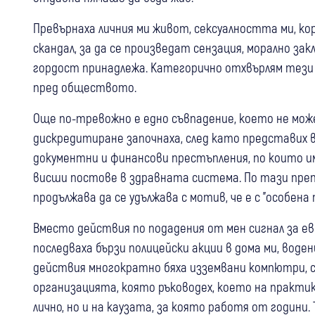
Превърнаха личния ми живот, сексуалността ми, ко
скандал, за да се произведат сензация, морално за
гордост принадлежа. Категорично отхвърлям тези 
пред обществото.
Още по-тревожно е едно съвпадение, което не мож
дискредитиране започнаха, след като представих 
документни и финансови престъпления, по които има
висши постове в здравната система. По тази препи
продължава да се удължава с мотив, че е с "особена
Вместо действия по подадения от мен сигнал за е
последваха бързи полицейски акции в дома ми, во
действия многократно бяха изземвани компютри, с
организацията, която ръководех, което на практи
лично, но и на каузата, за която работя от години.