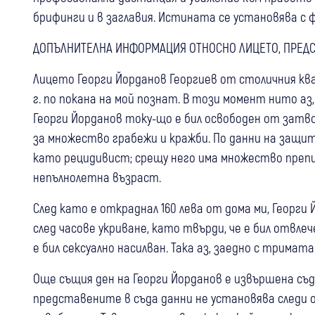
брифинги и в заглавия. Истината се установява с ф
ДОПЪЛНИТЕЛНА ИНФОРМАЦИЯ ОТНОСНО ЛИЦЕТО, ПРЕДСТ
Лицето Георги Йорданов Георгиев от столичния ква
г. по покана на мой познат. В този момент нито а
Георги Йорданов току-що е бил освободен от затв
за множество грабежи и кражби. По данни на защи
като рецидивист; срещу него има множество препи
непълнолетна възраст.
След като е откраднал 160 лева от дома ми, Георги
след часове укриване, като твърди, че е бил отвле
е бил сексуално насилван. Така аз, заедно с тримата
Още същия ден на Георги Йорданов е извършена съ
представените в съда данни не установява следи о