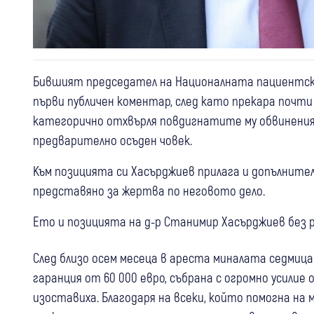
Бившият председател на Националната пациентска
първи публичен коментар, след като прекара почти
категорично отхвърля повдигнатите му обвинения и
предварително осъден човек.
Към позицията си Хасърджиев прилага и допълнител
представяно за жертва по неговото дело.
Ето и позицията на д-р Станимир Хасърджиев без 
След близо осем месеца в ареста миналата седмица
гаранция от 60 000 евро, събрана с огромно усилие 
изоставиха. Благодаря на всеки, който помогна на