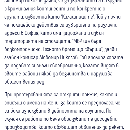
Любомир Николов заяви, че задържаните са свързани
с криминалния контингент и по-конкретно с
групата, известна като “Калашниците“. Той уточни,
че полицейски действия са извършени на различни
адреси в София, като има задържани и извън
територията на столицата. “МВР ще бъде
безкомпромисно. Тяхното време ще свърши“, заяви
главен комисар Любомир Николов. Той апелира хората
да подават сигнали своевременно, когато видят в
своите райони някой да безчинства и нарушава
обществения ред.
При претърсванията са открити оръжия, както и
списъци с имена на жени, за които се предполага, че
са били използвани в дейността на групата. По
случая се работи по вече образуваните досъдебни
производства, които обхващат обвинения за рекет,