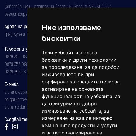
Собственик и издател на вестник "Вяра" е "АВС КО" ООД,
регистрирана на 08.05.2002 година.
Ние използваме
Адрес на редакцията
Град Дупница, ул.''Христо Ботев" 43
бисквитки
Телефони за реклама и абонаменти
Този уебсайт използва
0879 356 082
бисквитки и други технологии
0879 356 098
за проследяване, за да подобри
0879 356 289
изживяването ви при
сърфиране за следните цели:
за
Е-мейл
активиране на основната
viaranews@gmail.com
функционалност на уебсайта
,
за
balgarkanews@gmail.com
да осигурим по-добро
viara_reklama@mail.bg
изживяване на уебсайта
,
за
измерване на вашия интерес
Следвайте ни:
към нашите продукти и услуги
и за персонализиране на