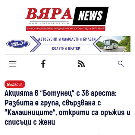
България
Акцията в “Ботунец“ с 36 ареста:
Разбита е група, свързвана с
“Калашниците“, открити са оръжия и
списъци с жени