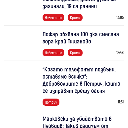
загинали, 19 са ранени
13:05
Невестино
Крими
Пожар обхвана 100 дка смесена
гора край Тишаново
12:48
Невестино
Крими
“Когато телефонът позвъни,
оставяме всичко“:
Доброволците в Петрич, които
се изправят срещу огъня
11:51
Петрич
Марковски за убийството в
Пловдив: Такъв садизъм от