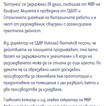
“Ботунец“ са задържани 36 души, съобщиха от МВР на
брифинг. Акцията е проведена от ГДБОП и
Столичната дирекция на вътрешните работи и е
част от разследвания, свързани с организирана
престъпна дейност.
И.д. директор на СДВР Николай Пелтеков посочи, че
действията на полицията продължават, тъй като
броят на задържаните е значителен и в хода на
разследването може да се стигне до още арести. По
думите му са образувани шест досъдебни
производства за склоняване към проституция и
предоставяне на помещения с цел разврат, както и
две производства за изнудване.
Главният комисар и и.д. главен секретар на МВР