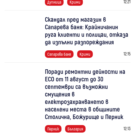
12:21
Дупница
Крими
Скандал пред магазин в
Сапарева баня: Крайничанин
руга клиенти и полицаи, отказа
да изпълни разпореждания
12:15
Сапарева баня
Крими
Поради ремонтни дейности на
ЕСО от 11 август до 30
септември са възможни
смущения в
електрозахранването в
населени места в общините
Столична, Божурище и Перник
12:13
Перник
България