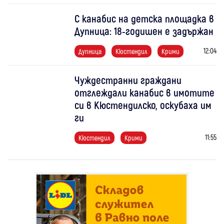
С канабис на детска площадка в
Дупница: 18-годишен е задържан
12:04
Дупница
Кюстендил
Крими
Чуждестранни граждани
отглеждали канабис в имотите
си в Кюстендилско, оскубаха им
ги
11:55
Кюстендил
Крими