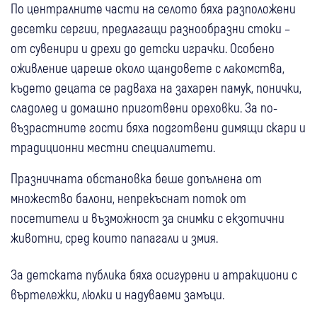
По централните части на селото бяха разположени
десетки сергии, предлагащи разнообразни стоки –
от сувенири и дрехи до детски играчки. Особено
оживление цареше около щандовете с лакомства,
където децата се радваха на захарен памук, понички,
сладолед и домашно приготвени ореховки. За по-
възрастните гости бяха подготвени димящи скари и
традиционни местни специалитети.
Празничната обстановка беше допълнена от
множество балони, непрекъснат поток от
посетители и възможност за снимки с екзотични
животни, сред които папагали и змия.
За детската публика бяха осигурени и атракциони с
въртележки, люлки и надуваеми замъци.