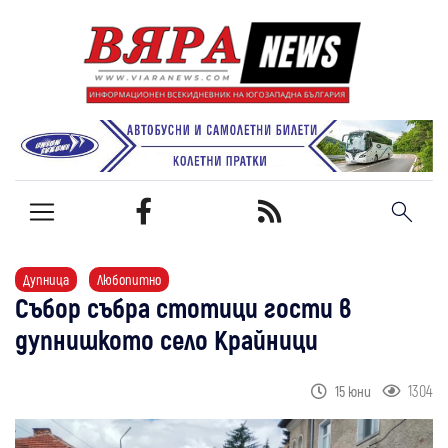
Дупница
Любопитно
Събор събра стотици гости в
дупнишкото село Крайници
1304
15 юни