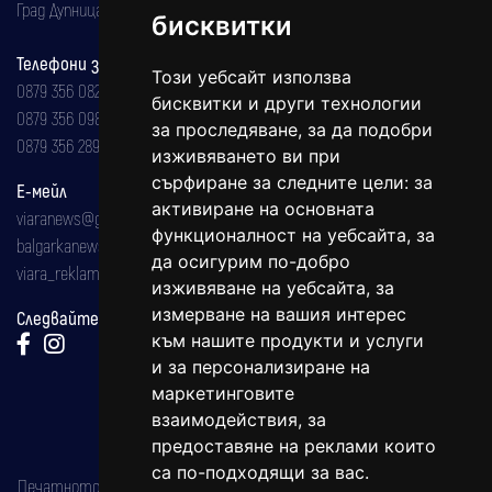
Град Дупница, ул.''Христо Ботев" 43
бисквитки
Телефони за реклама и абонаменти
Този уебсайт използва
0879 356 082
бисквитки и други технологии
0879 356 098
за проследяване, за да подобри
0879 356 289
изживяването ви при
сърфиране за следните цели:
за
Е-мейл
активиране на основната
viaranews@gmail.com
функционалност на уебсайта
,
за
balgarkanews@gmail.com
да осигурим по-добро
viara_reklama@mail.bg
изживяване на уебсайта
,
за
измерване на вашия интерес
Следвайте ни:
към нашите продукти и услуги
и за персонализиране на
маркетинговите
взаимодействия
,
за
предоставяне на реклами които
са по-подходящи за вас
.
Печатното издание на вестника е регистрирано в националния