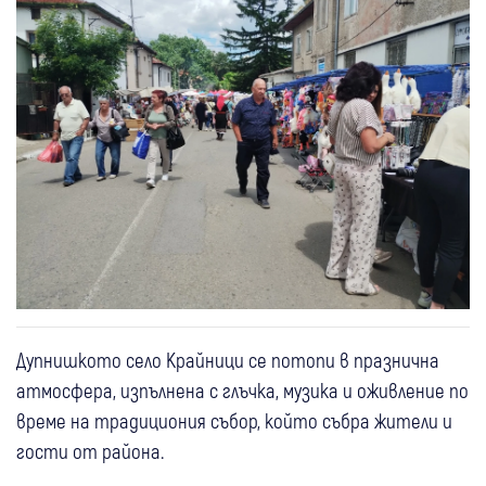
Дупнишкото село Крайници се потопи в празнична
атмосфера, изпълнена с глъчка, музика и оживление по
време на традициония събор, който събра жители и
гости от района.