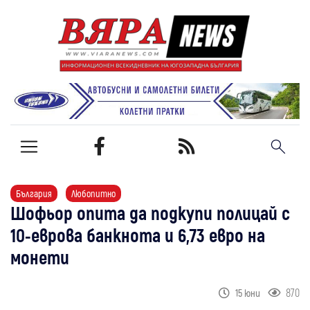
България
Любопитно
Шофьор опита да подкупи полицай с
10-еврова банкнота и 6,73 евро на
монети
870
15 юни