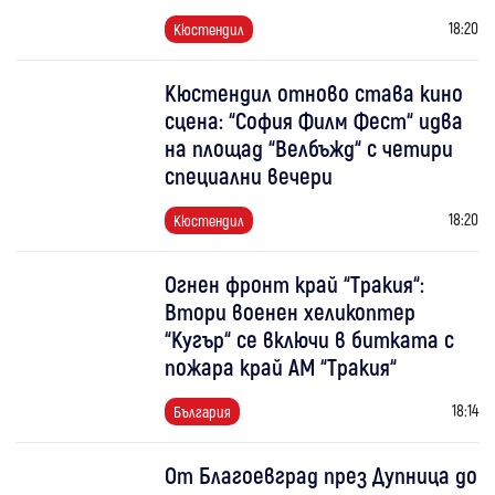
18:20
Кюстендил
Кюстендил отново става кино
сцена: “София Филм Фест“ идва
на площад “Велбъжд“ с четири
специални вечери
18:20
Кюстендил
Огнен фронт край “Тракия“:
Втори военен хеликоптер
“Кугър“ се включи в битката с
пожара край АМ “Тракия“
18:14
България
От Благоевград през Дупница до