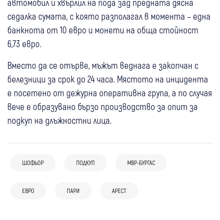
автомобил и хвърлил на пода зад предната дясна
седалка сумата, с която разполагал в момента – една
банкнота от 10 евро и монети на обща стойност
6,73 евро.
Вместо да се отърве, мъжът веднага е закопчан с
белезници за срок до 24 часа. Мястото на инцидента
е посетено от дежурна оперативна група, а по случая
вече е образувано бързо производство за опит за
подкуп на длъжностни лица.
ШОФЬОР
ПОДКУП
МВР-БУРГАС
05 авг
България
05 авг
България
04 авг
Петрич
Полицията и ДФЗ разкриха роднинска
Полицията в Пловдив гони това нещо,
04 авг
България
ЕВРО
ПАРИ
АРЕСТ
Три огнища и 15 декара изпепелени край
схема за измама с евросубсидии за 350
мъж го карал с превишена скорост
03 авг
България
(Обновено) ГДБОП удари сърцето на
петричкото село Митино: Задържаха
000 евро
03 авг
България
Повдигнаха обвинение на 17-годишния,
фентанила у нас: Лаборатория във