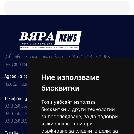
Собственик и издател на вестник "Вяра" е "АВС КО" ООД,
регистрирана на 08.05.2002 година.
Адрес на редакцията
Ние използваме
Град Дупница, ул.''Христо Ботев" 43
бисквитки
Телефони за реклама и абонаменти
Този уебсайт използва
0879 356 082
бисквитки и други технологии
0879 356 098
за проследяване, за да подобри
0879 356 289
изживяването ви при
сърфиране за следните цели:
за
Е-мейл