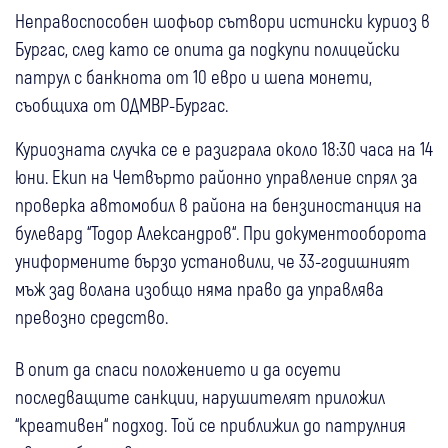
Неправоспособен шофьор сътвори истински куриоз в
Бургас, след като се опита да подкупи полицейски
патрул с банкнота от 10 евро и шепа монети,
съобщиха от ОДМВР-Бургас.
Куриозната случка се е разиграла около 18:30 часа на 14
юни. Екип на Четвърто районно управление спрял за
проверка автомобил в района на бензиностанция на
булевард “Тодор Александров“. При документооборота
униформените бързо установили, че 33-годишният
мъж зад волана изобщо няма право да управлява
превозно средство.
В опит да спаси положението и да осуети
последващите санкции, нарушителят приложил
“креативен“ подход. Той се приближил до патрулния