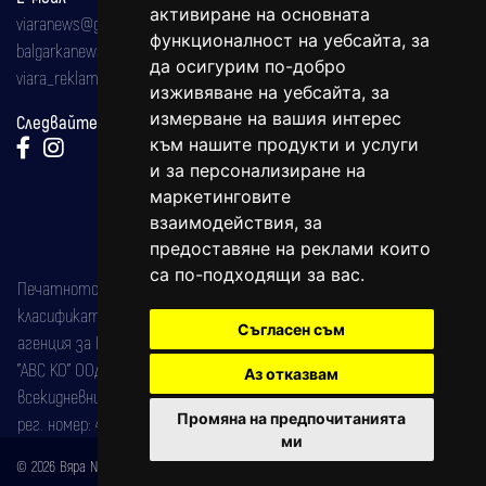
активиране на основната
viaranews@gmail.com
функционалност на уебсайта
,
за
balgarkanews@gmail.com
да осигурим по-добро
viara_reklama@mail.bg
изживяване на уебсайта
,
за
измерване на вашия интерес
Следвайте ни:
към нашите продукти и услуги
и за персонализиране на
маркетинговите
взаимодействия
,
за
предоставяне на реклами които
са по-подходящи за вас
.
Печатното издание на вестника е регистрирано в националния
класификатор на печатните издания (Българска национална
Съгласен съм
агенция за ISSN) под номер: ISSN 1312-4722.
"АВС КО" ООД е притежател на марката: Вяра информационен
Аз отказвам
всекидневник на югозападна България, със свидетелство за марка
Промяна на предпочитанията
рег. номер: 47857/11.05.2004 година.
ми
© 2026 Вяра News Всички права запазени!