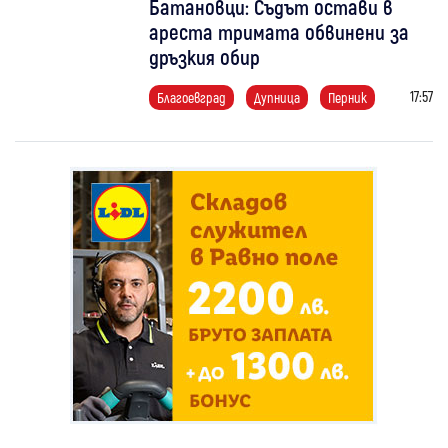
Батановци: Съдът остави в
ареста тримата обвинени за
дръзкия обир
17:57
Благоевград
Дупница
Перник