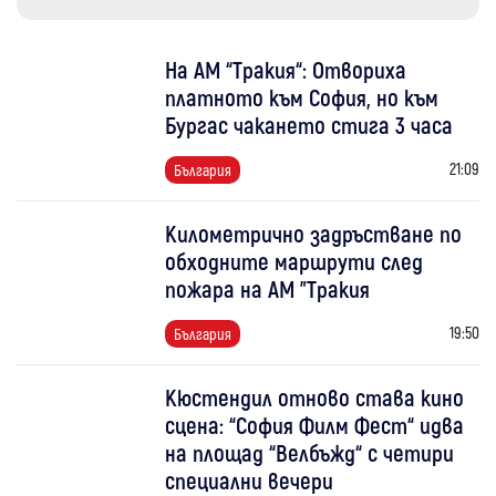
На АМ “Тракия“: Отвориха
платното към София, но към
Бургас чакането стига 3 часа
21:09
България
Километрично задръстване по
обходните маршрути след
пожара на АМ "Тракия
19:50
България
Кюстендил отново става кино
сцена: “София Филм Фест“ идва
на площад “Велбъжд“ с четири
специални вечери