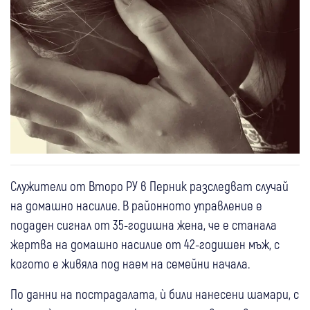
Служители от Второ РУ в Перник разследват случай
на домашно насилие. В районното управление е
подаден сигнал от 35-годишна жена, че е станала
жертва на домашно насилие от 42-годишен мъж, с
когото е живяла под наем на семейни начала.
По данни на пострадалата, ѝ били нанесени шамари, с