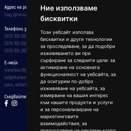
Адрес на редакцията
Ние използваме
Град Дупница, ул.''Христо Ботев" 43
бисквитки
Телефони за реклама и абонаменти
Този уебсайт използва
0879 356 082
бисквитки и други технологии
0879 356 098
за проследяване, за да подобри
0879 356 289
изживяването ви при
сърфиране за следните цели:
за
Е-мейл
активиране на основната
viaranews@gmail.com
функционалност на уебсайта
,
за
balgarkanews@gmail.com
да осигурим по-добро
viara_reklama@mail.bg
изживяване на уебсайта
,
за
измерване на вашия интерес
Следвайте ни:
към нашите продукти и услуги
и за персонализиране на
маркетинговите
взаимодействия
,
за
предоставяне на реклами които