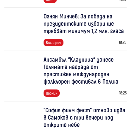
Огнян Минчев: За победа на
президентските избори ще
трябват минимум 1,2 млн. гласа
18:26
България
Ансамбъл “Кладница“ донесе
Голямата награда от
престижен международен
фолклорен фестивал в Полша
18:25
Перник
"София филм фест" отново идва
в Самоков с три вечери под
открито небе