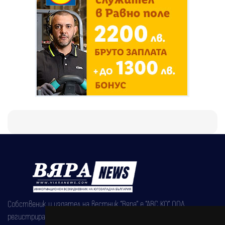
Собственик и издател на вестник "Вяра" е "АВС КО" ООД,
регистрирана на 08.05.2002 година.