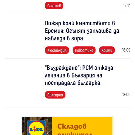
18:14
Самоков
Пожар край кметството в
Еремия: Огънят заплашва да
навлезе в гора
18:09
Кюстендил
Невестино
Крими
“Възраждане“: РСМ отказа
лечение в България на
пострадала българка
18:00
България