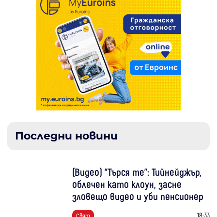
Последни новини
(Видео) "Търся те": Тийнейджър,
облечен като клоун, засне
зловещо видео и уби пенсионер
18:33
Свят