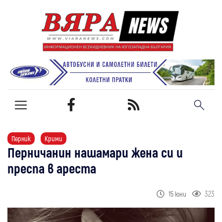
Перник
Крими
Перничанин нашамари жена си и
преспа в ареста
323
15 юни