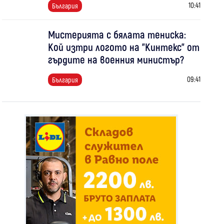
10:41
България
Мистерията с бялата тениска:
Кой изтри логото на "Кинтекс" от
гърдите на военния министър?
09:41
България