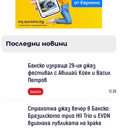
Последни новини
Банско изпраща 29-ия джаз
фестивал с Авишай Коен и Васил
Петров
12:39
Банско
Страхотна джаз вечер в Банско:
Бразилското трио HII Trio и EVDN
вдигнаха публиката на крака