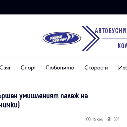
Свят
Спорт
Любопитно
Скорости
Из
вършен умишленият палеж на
Снимки)
804
15 юни