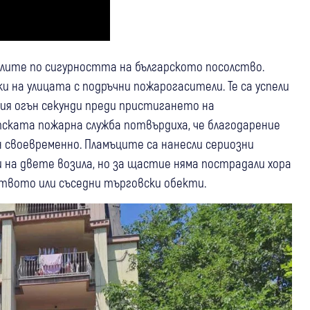
елите по сигурността на българското посолство.
и на улицата с подръчни пожарогасители. Те са успели
ия огън секунди преди пристигането на
ската пожарна служба потвърдиха, че благодарение
 своевременно. Пламъците са нанесли сериозни
на двете возила, но за щастие няма пострадали хора
твото или съседни търговски обекти.