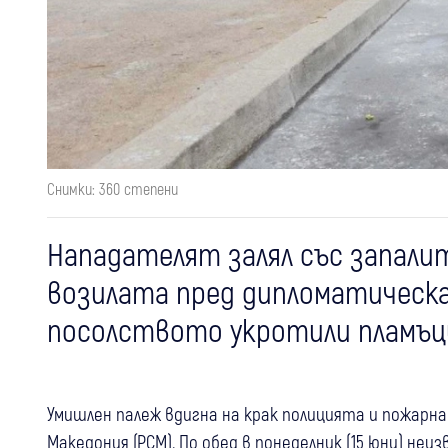
Снимки: 360 степени
Нападателят залял със запали
возилата пред дипломатическа
посолството укротили пламъц
Умишлен палеж вдигна на крак полицията и пожарна
Македония (РСМ). По обед в понеделник (15 юни) неи