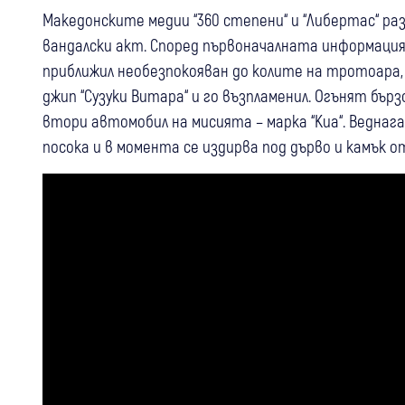
Македонските медии “360 степени“ и “Либертас“ ра
вандалски акт. Според първоначалната информаци
приближил необезпокояван до колите на тротоара,
джип “Сузуки Витара“ и го възпламенил. Огънят бърз
втори автомобил на мисията – марка “Киа“. Веднаг
посока и в момента се издирва под дърво и камък о