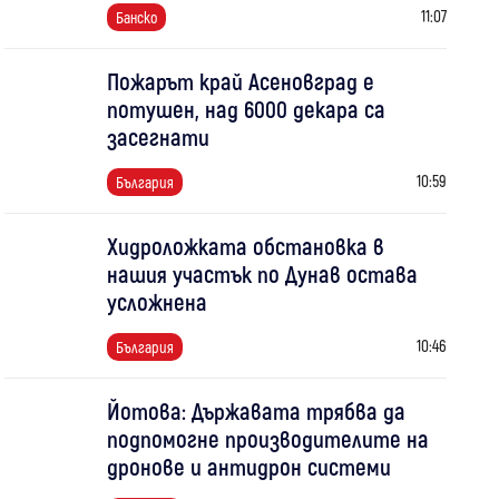
11:07
Банско
Пожарът край Асеновград е
потушен, над 6000 декара са
засегнати
10:59
България
Хидроложката обстановка в
нашия участък по Дунав остава
усложнена
10:46
България
Йотова: Държавата трябва да
подпомогне производителите на
дронове и антидрон системи