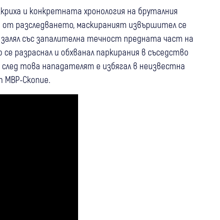
зкриха и конкретната хронология на бруталния
я от разследването, маскираният извършител се
 залял със запалителна течност предната част на
о се разраснал и обхванал паркирания в съседство
а след това нападателят е избягал в неизвестна
т МВР-Скопие.