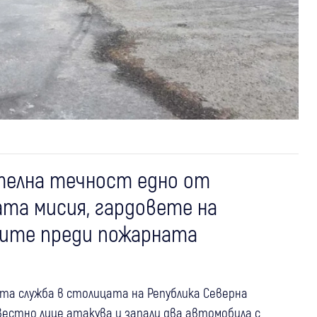
телна течност едно от
та мисия, гардовете на
ите преди пожарната
та служба в столицата на Република Северна
звестно лице атакува и запали два автомобила с