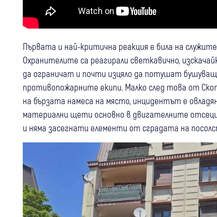
Първата и най-критична реакция е била на служит
Охранителите са реагирали светкавично, изскачайк
да ограничат и почти изцяло да потушат бушуващ
противопожарните екипи. Малко след това от Скоп
на бързата намеса на място, инцидентът е овладян
материални щети основно в двигателните отсеци 
и няма засегнати елементи от сградата на посолс