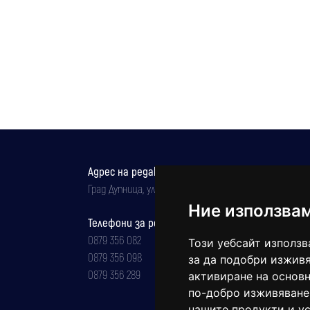
Адрес на редакцията
Град Дупница, ул.''Христо Ботев" 43
Ние използва
Телефони за реклама и абонаменти
0879 356 082
Този уебсайт използв
0879 356 098
за да подобри изживя
0879 356 289
активиране на основн
по-добро изживяване
нашите продукти и ус