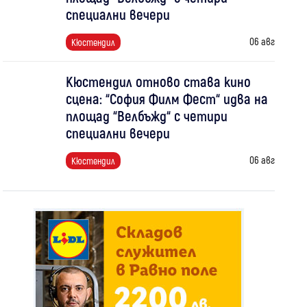
специални вечери
06 авг
Кюстендил
Кюстендил отново става кино
сцена: “София Филм Фест“ идва на
площад “Велбъжд“ с четири
специални вечери
06 авг
Кюстендил