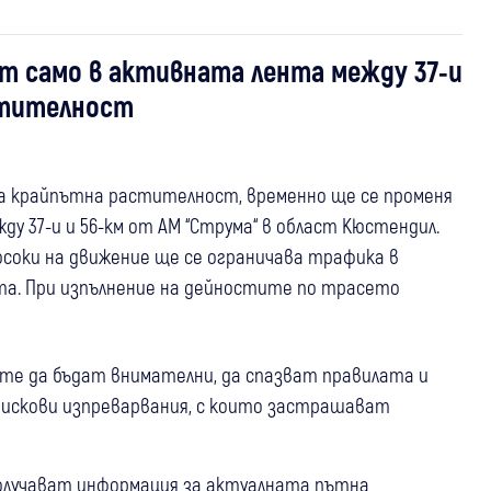
 само в активната лента между 37-и
астителност
ане на крайпътна растителност, временно ще се променя
 37-и и 56-км от АМ “Струма“ в област Кюстендил.
соки на движение ще се ограничава трафика в
а. При изпълнение на дейностите по трасето
те да бъдат внимателни, да спазват правилата и
рискови изпреварвания, с които застрашават
олучават информация за актуалната пътна