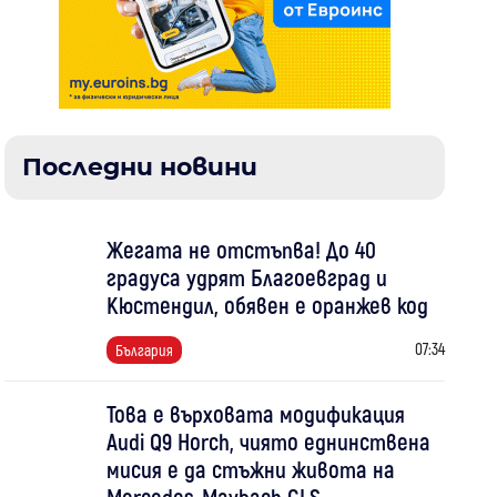
Последни новини
Жегата не отстъпва! До 40
градуса удрят Благоевград и
Кюстендил, обявен е оранжев код
07:34
България
Това е върховата модификация
Audi Q9 Horch, чиято еднинствена
мисия е да стъжни живота на
Mercedes-Maybach GLS