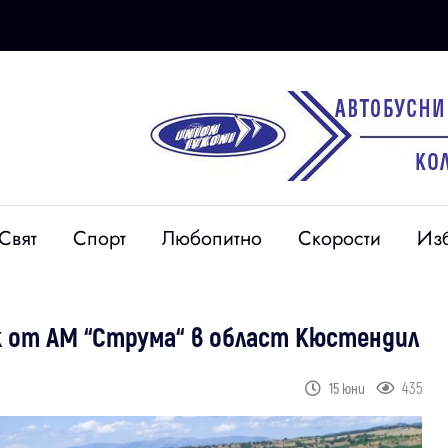
Свят
Спорт
Любопитно
Скорости
Из
 от АМ “Струма“ в област Кюстендил
435
15 юни