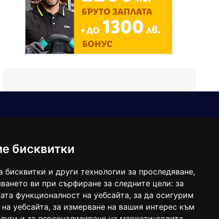
Е-мейл
Следвайте ни:
viaranews@gmail.com
balgarkanews@gmail.com
ме бисквитки
viara_reklama@mail.bg
а бисквитки и други технологии за проследяване,
ването ви при сърфиране за следните цели:
за
ата функционалност на уебсайта
,
за да осигурим
 на уебсайта
,
за измерване на вашия интерес към
луги и за персонализиране на маркетинговите