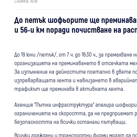
Снимка: АПИ
До петък шофьорите ще преминават
и 56-и км поради почистване на р
До 19 юни /петък/, от 7 ч. до 16:30 ч., за премахв
организацията на преминаването в отсечката между
За изпълнение на дейностите поетапно в двете по
изпреварващата лента и навлизането в аварийнат
трафикът ще преминава в активната лента.
Агенция “Пътна инфраструктура“ апелира шофьори
ограниченията на скоростта, да не предприемат 
безопасността на всички останали пътуващи.
Всички граждани и транспортни фирми могат да п