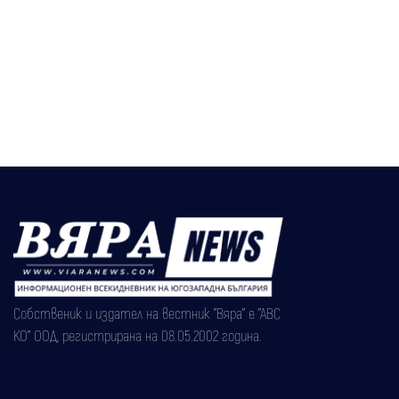
Собственик и издател на вестник "Вяра" е "АВС
КО" ООД, регистрирана на 08.05.2002 година.