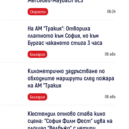
06:24
Скорости
На АМ “Тракия“: Отвориха
платното към София, но към
Бургас чакането стига 3 часа
06 авг
България
Километрично задръстване по
обходните маршрути след пожара
на АМ "Тракия
06 авг
България
Кюстендил отново става кино
сцена: “София Филм Фест“ идва на
площад “Велбъжд“ с четири