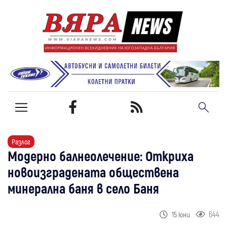
Разлог
Модерно балнеолечение: Откриха
новоизградената обществена
минерална баня в село Баня
644
15 юни