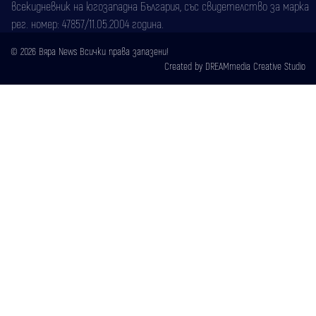
всекидневник на югозападна България, със свидетелство за марка
рег. номер: 47857/11.05.2004 година.
© 2026 Вяра News Всички права запазени!
Created by
DREAMmedia Creative Studio