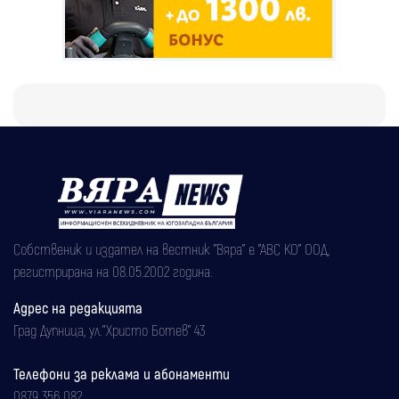
Собственик и издател на вестник "Вяра" е "АВС КО" ООД,
регистрирана на 08.05.2002 година.
Адрес на редакцията
Град Дупница, ул.''Христо Ботев" 43
Телефони за реклама и абонаменти
0879 356 082