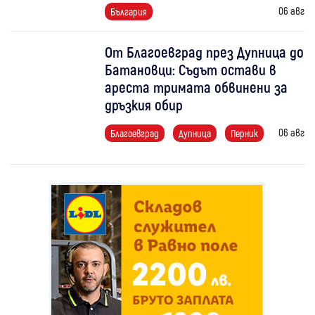
06 авг
България
От Благоевград през Дупница до
Батановци: Съдът остави в
ареста тримата обвинени за
дръзкия обир
06 авг
Благоевград
Дупница
Перник