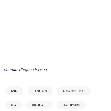
Снимки: Община Разлог
БАНЯ
СЕЛО БАНЯ
КРАСИМИР ГЕРЧЕВ
04 авг
Разлог
СПА
ОТКРИВАНЕ
БАЛНЕОЛОГИЯ
02 авг
Разлог
02 авг
Разлог
Една епоха в образованието: Двама