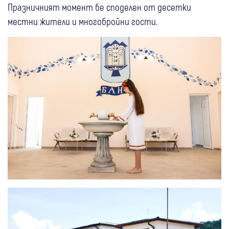
Празничният момент бе споделен от десетки
местни жители и многобройни гости.