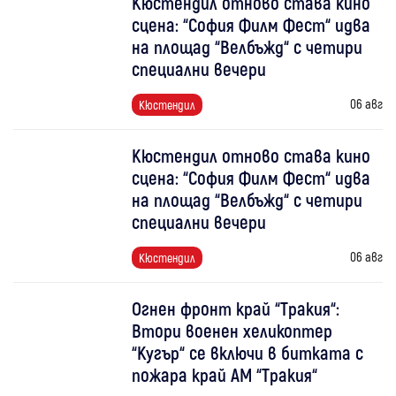
Кюстендил отново става кино
сцена: “София Филм Фест“ идва
на площад “Велбъжд“ с четири
специални вечери
06 авг
Кюстендил
Кюстендил отново става кино
сцена: “София Филм Фест“ идва
на площад “Велбъжд“ с четири
специални вечери
06 авг
Кюстендил
Огнен фронт край “Тракия“:
Втори военен хеликоптер
“Кугър“ се включи в битката с
пожара край АМ “Тракия“