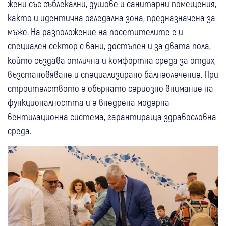
жени със съблекални, душове и санитарни помещения,
както и идентична огледална зона, предназначена за
мъже. На разположение на посетителите е и
специален сектор с вани, достъпен и за двата пола,
който създава отлична и комфортна среда за отдих,
възстановяване и специализирано балнеолечение. При
строителството е обърнато сериозно внимание на
функционалността и е внедрена модерна
вентилационна система, гарантираща здравословна
среда.