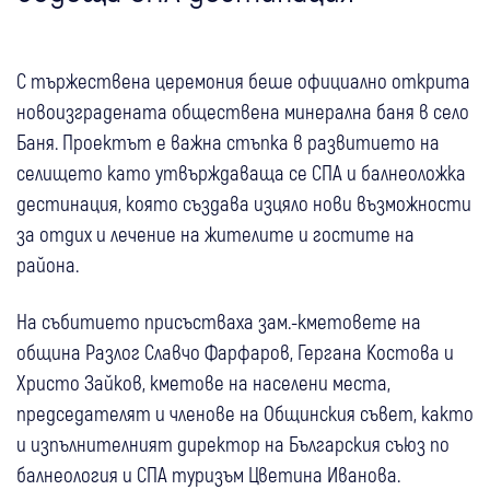
С тържествена церемония беше официално открита
новоизградената обществена минерална баня в село
Баня. Проектът е важна стъпка в развитието на
селището като утвърждаваща се СПА и балнеоложка
дестинация, която създава изцяло нови възможности
за отдих и лечение на жителите и гостите на
района.
На събитието присъстваха зам.-кметовете на
община Разлог Славчо Фарфаров, Гергана Костова и
Христо Зайков, кметове на населени места,
председателят и членове на Общинския съвет, както
и изпълнителният директор на Българския съюз по
балнеология и СПА туризъм Цветина Иванова.