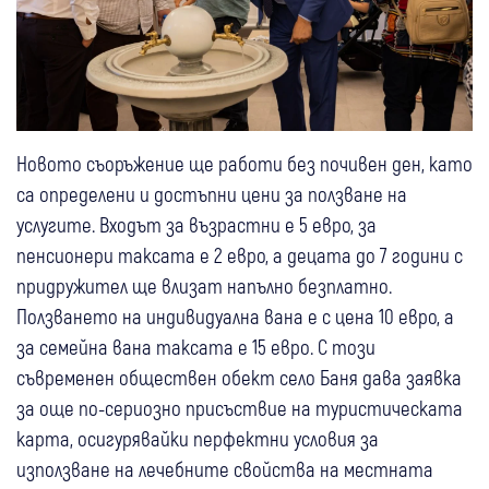
Новото съоръжение ще работи без почивен ден, като
са определени и достъпни цени за ползване на
услугите. Входът за възрастни е 5 евро, за
пенсионери таксата е 2 евро, а децата до 7 години с
придружител ще влизат напълно безплатно.
Ползването на индивидуална вана е с цена 10 евро, а
за семейна вана таксата е 15 евро. С този
съвременен обществен обект село Баня дава заявка
за още по-сериозно присъствие на туристическата
карта, осигурявайки перфектни условия за
използване на лечебните свойства на местната