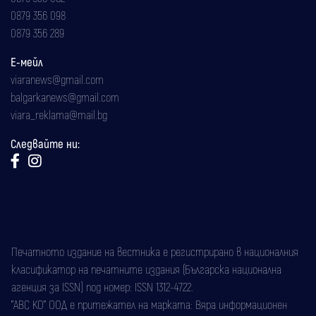
0879 356 098
0879 356 289
Е-мейл
viaranews@gmail.com
balgarkanews@gmail.com
viara_reklama@mail.bg
Следвайте ни:
Печатното издание на вестника е регистрирано в националния
класификатор на печатните издания (Българска национална
агенция за ISSN) под номер: ISSN 1312-4722.
"АВС КО" ООД е притежател на марката: Вяра информационен