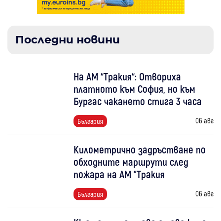
Последни новини
На АМ “Тракия“: Отвориха
платното към София, но към
Бургас чакането стига 3 часа
06 авг
България
Километрично задръстване по
обходните маршрути след
пожара на АМ "Тракия
06 авг
България