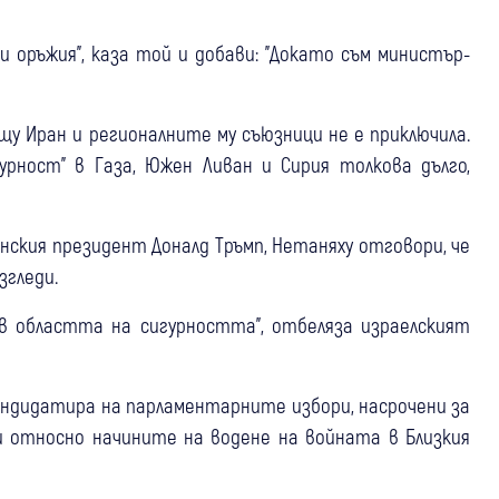
ни оръжия", каза той и добави: "Докато съм министър-
щу Иран и регионалните му съюзници не е приключила.
рност" в Газа, Южен Ливан и Сирия толкова дълго,
нския президент Доналд Тръмп, Нетаняху отговори, че
згледи.
в областта на сигурността", отбеляза израелският
кандидатира на парламентарните избори, насрочени за
и относно начините на водене на войната в Близкия