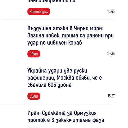
15:43
Кюстендил
Въздушна атака в Черно море:
Загина човек, трима са ранени при
удар по цивилен кораб
15:35
Свят
Украйна удари две руски
рафинерии, Москва обяви, че е
свалила 605 дрона
15:27
Свят
Иран: Сделката за Ормузкия
проток е в заключителна фаза