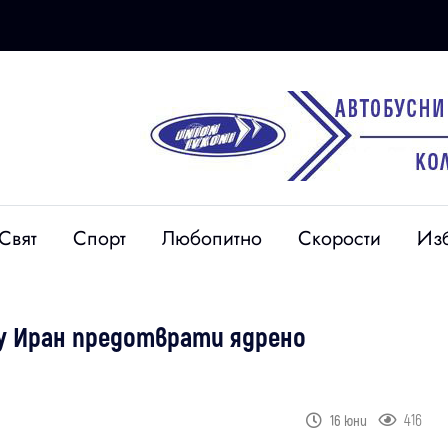
Свят
Спорт
Любопитно
Скорости
Из
у Иран предотврати ядрено
416
16 юни