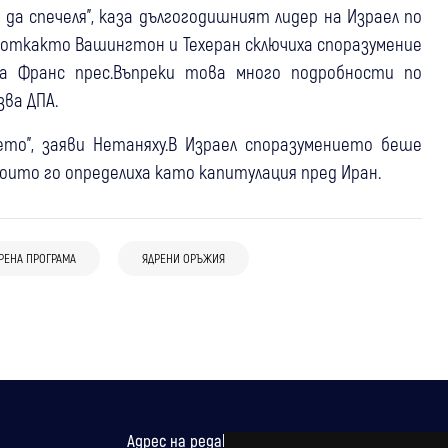
да спечеля", каза дългогодишният лидер на Израел по
, откакто Вашингтон и Техеран сключиха споразумение
ва Франс прес.Въпреки това много подробности по
ва ДПА.
ето", заяви Нетаняху.В Израел споразумението беше
оито го определиха като капитулация пред Иран.
12:36
Свят
05 авг
Банско
Танкер съобщи за две експлозии край
05 авг
Свят
Чуждестранната група италианци
Ормузкия проток, корабът и екипажът
РЕНА ПРОГРАМА
ЯДРЕНИ ОРЪЖИЯ
САЩ и Иран между примирието и нова
провокирали конфликт, хотелът
са невредими
ескалация: противоречиви сигнали за
отчита щети за около 15 000 евро
бъдещето на конфликта
Адрес на редакцията