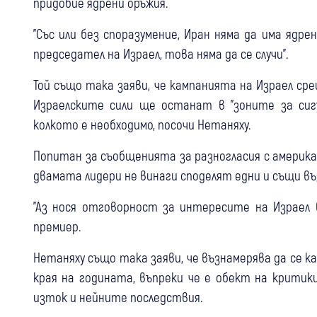
придобие ядрени оръжия.
"Със или без споразумение, Иран няма да има ядре
председател на Израел, това няма да се случи".
Той също така заяви, че кампанията на Израел сре
Израелските сили ще останат в "зоните за сигу
колкото е необходимо, посочи Нетаняху.
Попитан за съобщенията за разногласия с америка
двамата лидери не винаги споделят едни и същи въ
"Аз нося отговорност за интересите на Израел 
премиер.
Нетаняху също така заяви, че възнамерява да се 
края на годината, въпреки че е обект на критик
изток и нейните последствия.