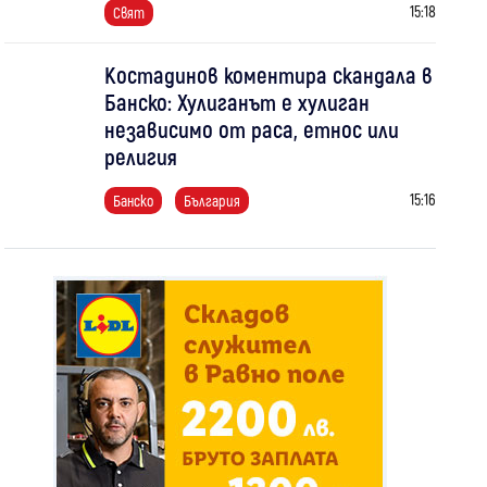
15:18
Свят
Костадинов коментира скандала в
Банско: Хулиганът е хулиган
независимо от раса, етнос или
религия
15:16
Банско
България