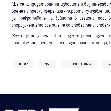
"Ще се кандидатирам на изборите и възнамерявам 
време на пресконференция - първото му изявление
за прекратяване на войната в региона, посоч
споразумението все още не са оповестени, отбеляз
"Все още не знаем как ще изглежда споразумени
критикувано предимно от опозиционни политици, к
05 авг
Банско
15:18
Свят
09:39
Кметът на Банско: Няма данни за
Свят
Иран: Сделката за Ормузкия проток е в
ИЗРАЕЛ
ИРАН
БЕНЯМИН НЕТАНЯХУ
ЯД
антисемитски инцидент, случаят не
Нетаняху: Израел не приема новия
заключителна фаза
бива да се използва за политически
американски план за Газа
внушения