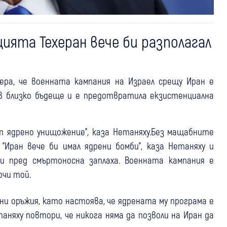
цията Техеран вече би разполагал
ера, че военната кампания на Израел срещу Иран е
 в близко бъдеще и е предотвратила екзистенциална
т ядрено унищожение", каза Нетаняху.Без мащабните
"Иран вече би имал ядрени бомби", каза Нетаняху и
ни пред смъртоносна заплаха. Военната кампания е
очи той.
ни оръжия, като настоява, че ядрената му програма е
аняху повтори, че никога няма да позволи на Иран да