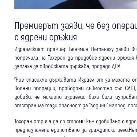
Премиерът заяви, че без опера
с ядрени оръжия
Израелският премиер Бенямин Нетаняху заяви вч
попречила на Техеран да придобие ядрени оръжия
заплаха за еврейската държава, предаде ДПА.
"Ние спасихме държавата Израел от заплахата о
военни операции, проведени съвместно със САЩ, 
добави, че милиони израелци биха били изправе
отстранила тази опасност за "години" напред, пос
Техеран отрича да се стреми към сдобиване с ядре
предназначена единствено за граждански цели.Нет