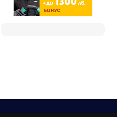
Е-мейл
Следвайте ни: