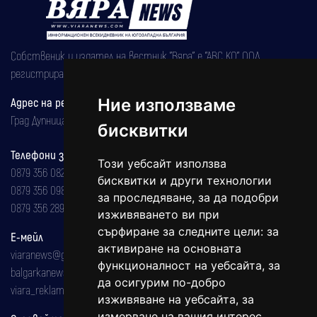
Собственик и издател на вестник "Вяра" е "АВС КО" ООД,
регистрирана на 08.05.2002 година.
Ние използваме
Адрес на редакцията
Град Дупница, ул.''Христо Ботев" 43
бисквитки
Телефони за реклама и абонаменти
Този уебсайт използва
0879 356 082
бисквитки и други технологии
0879 356 098
за проследяване, за да подобри
0879 356 289
изживяването ви при
сърфиране за следните цели:
за
Е-мейл
активиране на основната
viaranews@gmail.com
функционалност на уебсайта
,
за
balgarkanews@gmail.com
да осигурим по-добро
viara_reklama@mail.bg
изживяване на уебсайта
,
за
измерване на вашия интерес