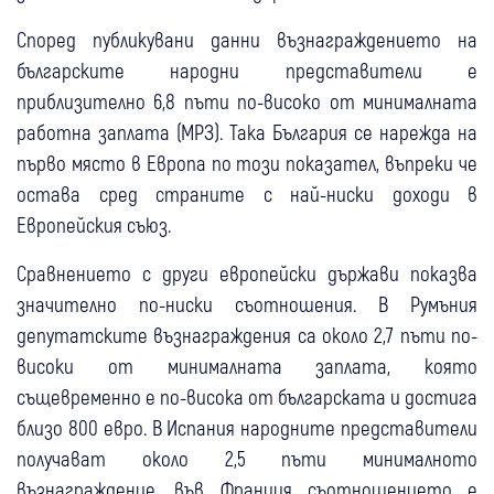
Според публикувани данни възнаграждението на
българските народни представители е
приблизително 6,8 пъти по-високо от минималната
работна заплата (МРЗ). Така България се нарежда на
първо място в Европа по този показател, въпреки че
остава сред страните с най-ниски доходи в
Европейския съюз.
Сравнението с други европейски държави показва
значително по-ниски съотношения. В Румъния
депутатските възнаграждения са около 2,7 пъти по-
високи от минималната заплата, която
същевременно е по-висока от българската и достига
близо 800 евро. В Испания народните представители
получават около 2,5 пъти минималното
възнаграждение, във Франция съотношението е