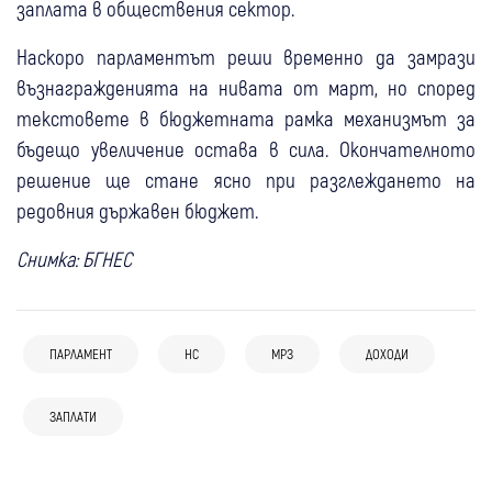
заплата в обществения сектор.
Наскоро парламентът реши временно да замрази
възнагражденията на нивата от март, но според
текстовете в бюджетната рамка механизмът за
бъдещо увеличение остава в сила. Окончателното
решение ще стане ясно при разглеждането на
редовния държавен бюджет.
Снимка: БГНЕС
03 авг
България
ПАРЛАМЕНТ
НС
МРЗ
ДОХОДИ
31 юли
България
Кошница с грижа: Парламентът обяви
31 юли
ГЕРБ-СДС обвини властта в
България
поръчка за кафе, чай, ядки и напитки за
31 юли
България
ЗАПЛАТИ
дипломатическа слабост заради Иран:
“Само“ 23 дни лятна ваканция за
над 86 хил. евро
ДБ поиска оставката на вицепремиера
“България се оказа в позиция да се
депутатите
29 юли
България
Иво Христов: “Правителството няма
обяснява“