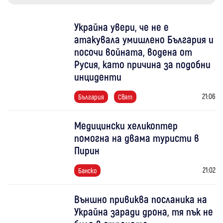
Украйна увери, че не е
атакувала умишлено България и
посочи войната, водена от
Русия, като причина за подобни
инциденти
21:06
България
Свят
Медицински хеликоптер
помогна на двама туристи в
Пирин
21:02
Банско
Външно привиква посланика на
Украйна заради дрона, тя пък не