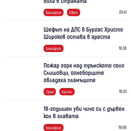
била в страната
20:41
България
Свят
Шефът на ДПС в Бургас Христо
Широков остава в ареста
19:39
България
Пожар горя над трънското село
Слишовци, огнеборците
овладяха пламъците
19:33
Трън
Крими
18-годишен уби чичо си с дървен
кол в главата
19:09
България