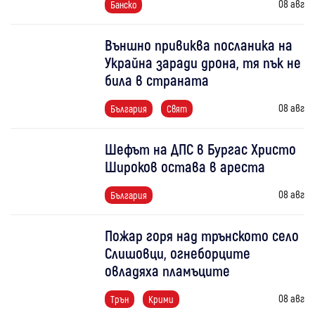
08 авг
Банско
Външно привиква посланика на
Украйна заради дрона, тя пък не
била в страната
08 авг
България
Свят
Шефът на ДПС в Бургас Христо
Широков остава в ареста
08 авг
България
Пожар горя над трънското село
Слишовци, огнеборците
овладяха пламъците
08 авг
Трън
Крими