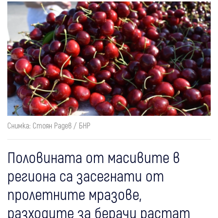
Снимка: Стоян Радев / БНР
Половината от масивите в
региона са засегнати от
пролетните мразове,
разходите за берачи растат