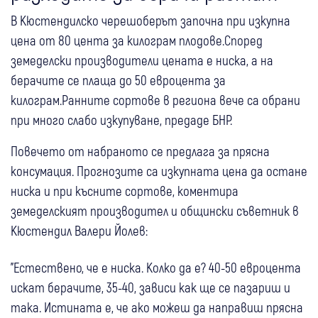
В Кюстендилско черешоберът започна при изкупна
цена от 80 цента за килограм плодове.Според
земеделски производители цената е ниска, а на
берачите се плаща до 50 евроцента за
килограм.Ранните сортове в региона вече са обрани
при много слабо изкупуване, предаде БНР.
Повечето от набраното се предлага за прясна
консумация. Прогнозите са изкупната цена да остане
ниска и при късните сортове, коментира
земеделският производител и общински съветник в
Кюстендил Валери Йолев:
"Естествено, че е ниска. Колко да е? 40-50 евроцента
искат берачите, 35-40, зависи как ще се пазариш и
така. Истината е, че ако можеш да направиш прясна