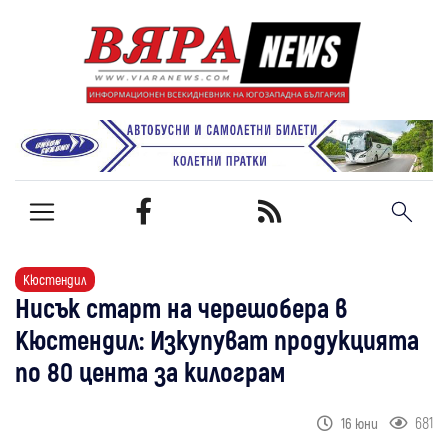
Кюстендил
Нисък старт на черешобера в
Кюстендил: Изкупуват продукцията
по 80 цента за килограм
681
16 юни