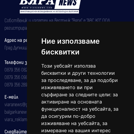
Собственик и издател на вестник "Вяра" е "АВС КО" ООД,
регистрирана на 08.05.2002 година.
Адрес на редакцията
Ние използваме
Град Дупница, ул.''Христо Ботев" 43
бисквитки
Телефони за реклама и абонаменти
Този уебсайт използва
0879 356 082
бисквитки и други технологии
0879 356 098
за проследяване, за да подобри
0879 356 289
изживяването ви при
сърфиране за следните цели:
за
Е-мейл
активиране на основната
viaranews@gmail.com
функционалност на уебсайта
,
за
balgarkanews@gmail.com
да осигурим по-добро
viara_reklama@mail.bg
изживяване на уебсайта
,
за
измерване на вашия интерес
Следвайте ни: