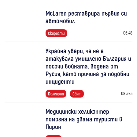
McLaren реставрира първия си
автомобил
06:48
Скорости
Украйна увери, че не е
атакувала умишлено България и
посочи войната, водена от
Русия, като причина за подобни
инциденти
08 авг
България
Свят
Медицински хеликоптер
помогна на двама туристи в
Пирин