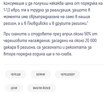
консумация и да получиш някаква цена от порядъка на
1-1,3 евро, тя е трудна за реализация, защото в
момента има свръхпредлагане не само в нашия
регион, а и в Пловдивско и в другите региони."
При сланите и студовете през април около 50% от
черешовите насаждения, засадени на около 20 000
декара в региона, са засегнати и реколтата за
втора поредна година ще е по-слаба.
01 авг
България
02 авг
България
ЧЕРЕШИ
БЕРАЧИ
ЧЕРЕШОБЕР
Омбудсманът атакува пред
Започват масови проверки за вноса на
Конституционния съд промените за
плодове и зеленчуци по границите с
29 юли
България
ЦЕНИ
Скорости
ВАЛЕРИ ЙОЛЕВ
29 юли
България
минималната заплата и стажа: Над 300
Турция и Северна Македония
29 юли
България
Пътят до морето излиза с до 20 евро по-
С 30% нагоре: Годишната винетка става
000 души могат да бъдат засегнати
1,5 млн. работещи българи изнемогват
скъп, имаме гарантирани доставки на
64,50 евро от август
27 юли
България