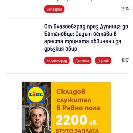
18:14
България
От Благоевград през Дупница до
Батановци: Съдът остави в
ареста тримата обвинени за
дръзкия обир
17:57
Благоевград
Дупница
Перник