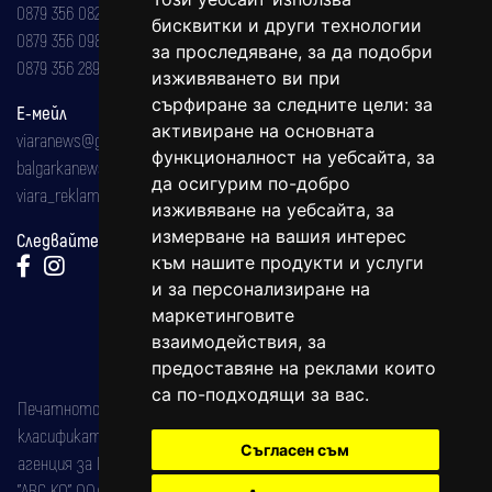
0879 356 082
бисквитки и други технологии
0879 356 098
за проследяване, за да подобри
0879 356 289
изживяването ви при
сърфиране за следните цели:
за
Е-мейл
активиране на основната
viaranews@gmail.com
функционалност на уебсайта
,
за
balgarkanews@gmail.com
да осигурим по-добро
viara_reklama@mail.bg
изживяване на уебсайта
,
за
измерване на вашия интерес
Следвайте ни:
към нашите продукти и услуги
и за персонализиране на
маркетинговите
взаимодействия
,
за
предоставяне на реклами които
са по-подходящи за вас
.
Печатното издание на вестника е регистрирано в националния
класификатор на печатните издания (Българска национална
Съгласен съм
агенция за ISSN) под номер: ISSN 1312-4722.
"АВС КО" ООД е притежател на марката: Вяра информационен