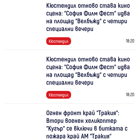
Кюстендил отново става кино
сцена: “София Филм Фест“ идва
на площад “Велбъжд“ с четири
специални вечери
18:20
Кюстендил
Кюстендил отново става кино
сцена: “София Филм Фест“ идва
на площад “Велбъжд“ с четири
специални вечери
18:20
Кюстендил
Огнен фронт край “Тракия“:
Втори военен хеликоптер
“Кугър“ се включи в битката с
пожара край АМ “Тракия“