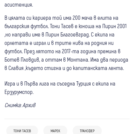
асистенция.
В цялата си кариера той има 200 мача в елита на
българския футбол. Тони Тасев е юноша на Пирин 2001
,но направи име в Пирин Благоевград. С екипа на
орлетата е играл и в трите нива на родния ни
футбол. През лятото на 2017-та година премина в
Ботев Пловдив, а оттам в Монтана. Има два периода
в Славия ,където стигна и до капитанската лента.
Игра и в Първа лига на съседна Турция с екипа на
Ерзурумспор.
Снимка: Архив
ТОНИ ТАСЕВ
МАРЕК
ТРАНСФЕР