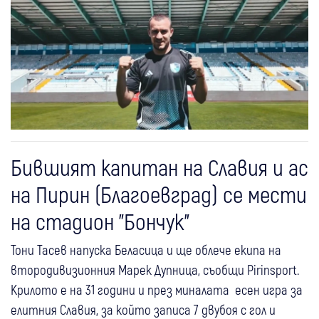
Бившият капитан на Славия и ас
на Пирин (Благоевград) се мести
на стадион "Бончук"
Тони Тасев напуска Беласица и ще облече екипа на
втородивизионния Марек Дупница, съобщи Pirinsport.
Крилото е на 31 години и през миналата есен игра за
елитния Славия, за който записа 7 двубоя с гол и