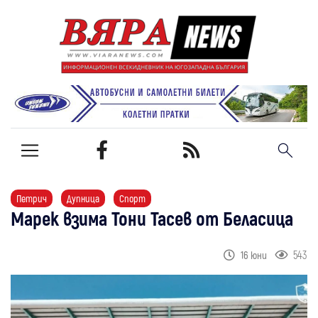
Петрич
Дупница
Спорт
Марек взима Тони Тасев от Беласица
543
16 юни