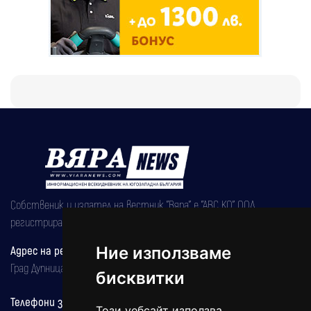
Собственик и издател на вестник "Вяра" е "АВС КО" ООД,
регистрирана на 08.05.2002 година.
Адрес на редакцията
Ние използваме
Град Дупница, ул.''Христо Ботев" 43
бисквитки
Телефони за реклама и абонаменти
Този уебсайт използва