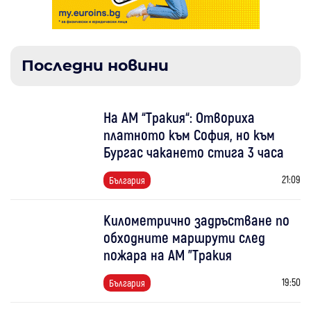
Последни новини
На АМ “Тракия“: Отвориха
платното към София, но към
Бургас чакането стига 3 часа
21:09
България
Километрично задръстване по
обходните маршрути след
пожара на АМ "Тракия
19:50
България