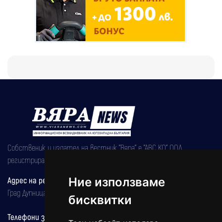
Собственик и издател на вестник "Вяра" е "АВС КО" ООД,
регистрирана на 08.05.2002 година.
Ние използваме
Адрес на редакцията
Град Дупница, ул.''Христо Ботев" 43
бисквитки
Телефони за реклама и абонаменти