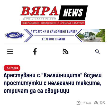
България
Арестувани с "Калашниците" возели
проститутки с нелегални таксита,
отричат да са сводници
1224
17 юни