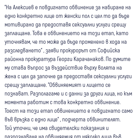
"На Алексиев е повдигнато обвинение за набиране на
едно конкретно лице от женски пол с цел то да бъде
мотивирано да предоставя сексуални услуги срещу
заплащане. Това е обвинението на този етап, като
уточнявам, че то може да бъде променено в хода на
разследването" , заяви прокурорът от Софийска
районна прокуратура Георги Карачанаков. По думите
му става въпрос за въздействие върху волята на
жена с цел да започне да предоставя сексуални услуги
срещу заплащане. "Обвиняемият и лицето се
познават. Разполагаме и с данни за други лица, но към
момента работим с това конкретно обвинение.
Тоест на този етап обвинението е повдигнато само
във връзка с едно лице" , подчерта обвинителят.
Той уточни, че има свидетелски показания и
разпознаване на обвиняемия от няколко лица във