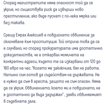
Според магистратите няма опасност той да се
укрие, но съществува риск да извърши ново
престъпление, ако бъде пуснат с по-лека мярка или
без такава.
Срещу Емрах Алексиев е повдигнато обвинение за
склоняване към проституция. Той отрича това да се
е случвало, но според прокуратурата има достатъчно
доказателства, че е откарвал момичета на
конкретни адреси, където те са изкарвали от 120 до
180 евро на час. "Когато ме заключиха, бях на работа.
Напълно съм готов да съдействам на държавата. Не
е нужно да съм в ареста, защото не съм опасен. Няма
да се укрия. Обвинението, което ми е повдигнато, не
е достатъчно да бъда задържан" , заяви обвиняемият
в съдебната зала.