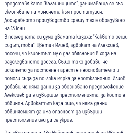
представя като "Калашниците", занимаваща се със
склоняване на момичета към проституция.
Досъдебното производство срещу тях е образувано
на 13 юни.
В последната си дума двамата казаха: "Каквото реши
съдът, това". Цветан Илиев, адвокат на Алексиев,
посочи, че клиентът му е дал обяснения в хода на
разследването досега. Също така добави, че
искането за постоянен арест е неоснователно и
помоли съда за по-лека мярка за неотклонение. Илиев
добави, че няма данни за обосновано предположение
Алексиев да е извършил престъпленията, за които е
обвинен. Адвокатът каза още, че няма данни
обвиняемият да има опасност да извърши
престъпление или да се укрие.
От своя страна Иво Найденов, защитник на Иванов