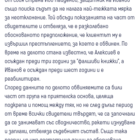
също поиска съдът да не налага най-тежката мярка
за неотклонение. Той обсъди показанията на част от
свидетелите и отбеляза, че е разколебано
обоснованото предположение, че клиентът му е
извършил престъплението, за което е обвинен. По
време на делото стана известно, че Алексиев е
осъждан преди три години за "фалшиви книжки", а
Иванов е осъждан преди шест години и е
реабилитиран.
Според данните по делото обвиняемите са били
част от група на приятелска основа, целяща
подкрепа и помощ между тях, но не след дълъг период
от време всички свидетели твърдят, че са започнали
да се занимават със сводничество, рекети изнудване
и заплахи, отбеляза съдебният състав. Също така
посочи, че има достатъчно данни за обосновано