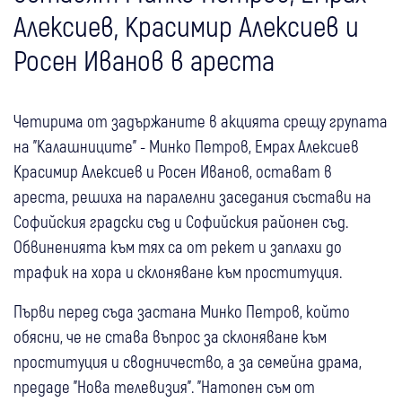
Алексиев, Красимир Алексиев и
Росен Иванов в ареста
Четирима от задържаните в акцията срещу групата
на "Калашниците" - Минко Петров, Емрах Алексиев
Красимир Алексиев и Росен Иванов, остават в
ареста, решиха на паралелни заседания състави на
Софийския градски съд и Софийския районен съд.
Обвиненията към тях са от рекет и заплахи до
трафик на хора и склоняване към проституция.
Първи перед съда застана Минко Петров, който
обясни, че не става въпрос за склоняване към
проституция и сводничество, а за семейна драма,
предаде "Нова телевизия". "Натопен съм от