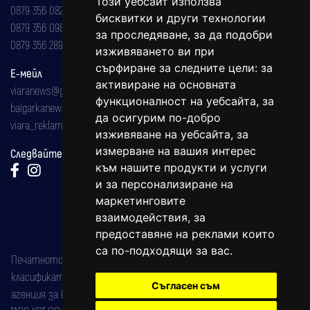
Този уебсайт използва
0879 356 082
бисквитки и други технологии
0879 356 098
за проследяване, за да подобри
0879 356 289
изживяването ви при
сърфиране за следните цели:
за
Е-мейл
активиране на основната
viaranews@gmail.com
функционалност на уебсайта
,
за
balgarkanews@gmail.com
да осигурим по-добро
viara_reklama@mail.bg
изживяване на уебсайта
,
за
измерване на вашия интерес
Следвайте ни:
към нашите продукти и услуги
и за персонализиране на
маркетинговите
взаимодействия
,
за
предоставяне на реклами които
са по-подходящи за вас
.
Печатното издание на вестника е регистрирано в националния
класификатор на печатните издания (Българска национална
Съгласен съм
агенция за ISSN) под номер: ISSN 1312-4722.