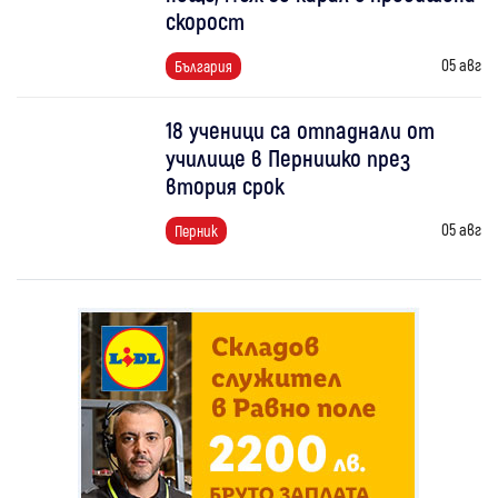
скорост
05 авг
България
18 ученици са отпаднали от
училище в Пернишко през
втория срок
05 авг
Перник