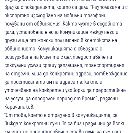
връзка с показанията, които са дали. "Разполагаме и с
експертно изследване на мобилни телефони,
ползвани от обвиняемия. Както чухте в съдебната
зала, установена е ясна комуникация между него и
други лица от женски пол именно в контекста на
обвинението. Комуникацията е свързана с
осигуряване на клиенти с цел предоставяне на
сексуални услуги срещу заплащане, транспортиране
на отделни лица до конкретни адреси, потвърждение
за пристигането им на адресите, както и
уточняване на конкретни уговорки за предоставяне
на услуги за определен период от време" , разясни
Карачанаков.
"От това, което е отразено в комуникацията, се
виждат конкретни суми. Те са били различни за всеки
клиент, но ориентировъчно става дума за суми от