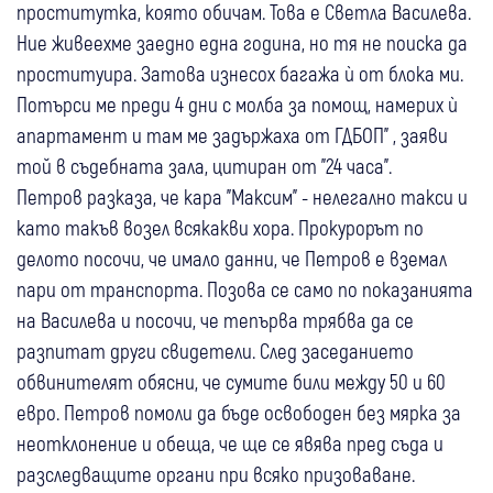
проститутка, която обичам. Това е Светла Василева.
Ние живеехме заедно една година, но тя не поиска да
проституира. Затова изнесох багажа ѝ от блока ми.
Потърси ме преди 4 дни с молба за помощ, намерих ѝ
апартамент и там ме задържаха от ГДБОП" , заяви
той в съдебната зала, цитиран от "24 часа".
Петров разказа, че кара "Максим" - нелегално такси и
като такъв возел всякакви хора. Прокурорът по
делото посочи, че имало данни, че Петров е вземал
пари от транспорта. Позова се само по показанията
на Василева и посочи, че тепърва трябва да се
разпитат други свидетели. След заседанието
обвинителят обясни, че сумите били между 50 и 60
евро. Петров помоли да бъде освободен без мярка за
неотклонение и обеща, че ще се явява пред съда и
разследващите органи при всяко призоваване.