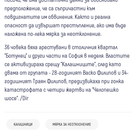
предположение, че са съпричастни към
повдигнатите им обвинения. Както и реална
опасност да извършат престъпление, ако има бъде
наложена по-лека мярка за неотклонение.
36 човека бяха арестувани в столичния квартал
"Ботунец" и други части на София в неделя. Властите
се активизираха срещу "Калашниците", след като
двама от групата - 28-годиният Васко Филипов и 34-
годишният Траян Филипов, предизвикаха при гонка
катастрофата с четири жертви на "Челопешко
шосе". /Dir
КАЛАШНИЦИ
МЯРКА ЗА НЕОТКЛОНЕНИЕ