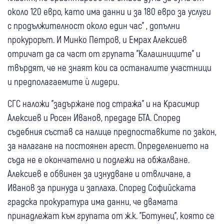
около 120 евро, като има данни и за 180 евро за услуги
с продължителност около един час" , допълни
прокурорът. И Минко Петров, и Емрах Алексиев
отричат да са част от групата "Калашниците" и
твърдят, че не знаят кои са останалите участници
и предполагаемите ѝ лидери.
СГС наложи "задържане под стража" и на Красимир
Алексиев и Росен Иванов, предаде БТА. Според
съдебния състав са налице предпоставките по закон,
за налагане на постоянен арест. Определението на
съда не е окончателно и подлежи на обжалване.
Алексиев е обвинен за изнудване и отвличане, а
Иванов за принуда и заплаха. Според Софийската
градска прокуратура има данни, че двамата
принадлежат към групата от ж.к. "Ботунец", която се