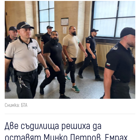
Снимка: БТА
Две съдилища решиха да
оставят Минко Петров, Емрах