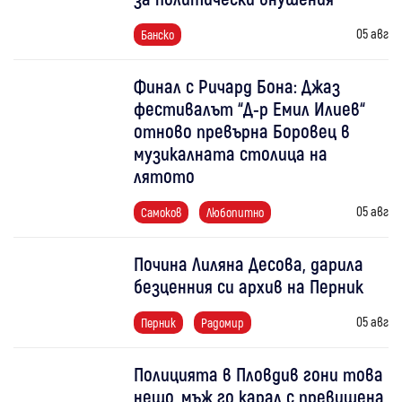
05 авг
Банско
Финал с Ричард Бона: Джаз
фестивалът “Д-р Емил Илиев“
отново превърна Боровец в
музикалната столица на
лятото
05 авг
Самоков
Любопитно
Почина Лиляна Десова, дарила
безценния си архив на Перник
05 авг
Перник
Радомир
Полицията в Пловдив гони това
нещо, мъж го карал с превишена