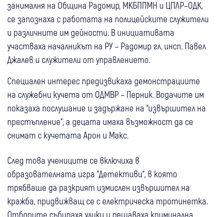
занималня на Община Радомир, МКБППМН и ЦПЛР–ОДК,
се запознаха с работата на полицейските служители
и различните им дейности. В инициативата
участваха началникът на РУ – Радомир гл. инсп. Павел
Джалев и служители от управлението.
Специален интерес предизвикаха демонстрациите
на служебни кучета от ОДМВР – Перник. Водачите им
показаха послушание и задържане на “извършител на
престъпление“, а децата имаха възможност да се
снимат с кучетата Арон и Макс.
След това учениците се включиха в
образователната игра “Детективи“, в която
трябваше да разкрият измислен извършител на
кражба, придвижващ се с електрическа тротинетка.
Отборите събираха улики и решаваха криминална