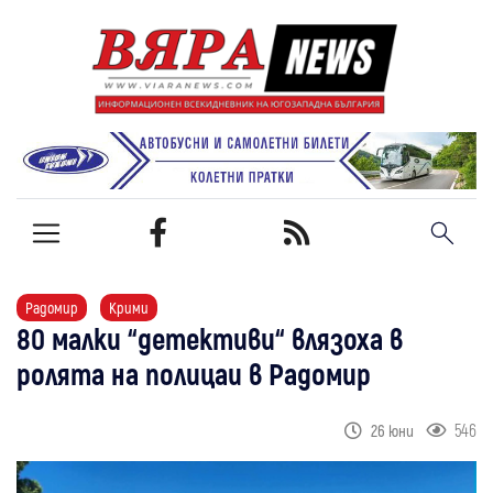
Радомир
Крими
80 малки “детективи“ влязоха в
ролята на полицаи в Радомир
546
26 юни