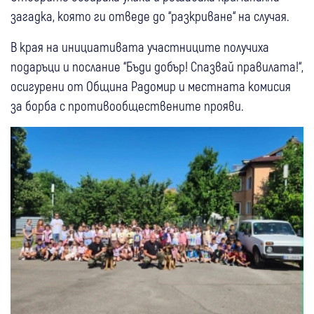
загадка, която ги отведе до “разкриване“ на случая.
В края на инициативата участниците получиха
подаръци и послание “Бъди добър! Спазвай правилата!“,
осигурени от Община Радомир и местната комисия
за борба с противообществените прояви.