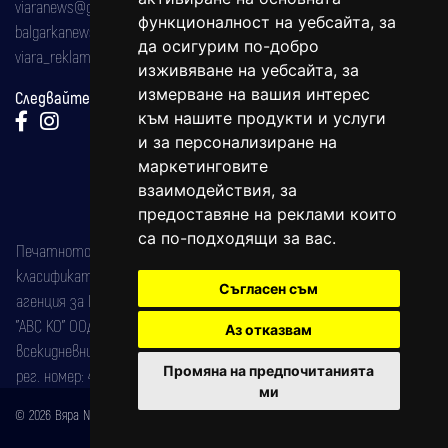
viaranews@gmail.com
функционалност на уебсайта
,
за
balgarkanews@gmail.com
да осигурим по-добро
viara_reklama@mail.bg
изживяване на уебсайта
,
за
измерване на вашия интерес
Следвайте ни:
към нашите продукти и услуги
и за персонализиране на
маркетинговите
взаимодействия
,
за
предоставяне на реклами които
са по-подходящи за вас
.
Печатното издание на вестника е регистрирано в националния
класификатор на печатните издания (Българска национална
Съгласен съм
агенция за ISSN) под номер: ISSN 1312-4722.
"АВС КО" ООД е притежател на марката: Вяра информационен
Аз отказвам
всекидневник на югозападна България, със свидетелство за марка
Промяна на предпочитанията
рег. номер: 47857/11.05.2004 година.
ми
© 2026 Вяра News Всички права запазени!
Created by
DREAMmedia Creative Studio