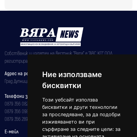
Собственик и издател на вестник "Вяра" е "АВС КО" ООД,
регистрирана на 08.05.2002 година.
Адрес на редакцията
Ние използваме
Град Дупница, ул.''Христо Ботев" 43
бисквитки
Телефони за реклама и абонаменти
Този уебсайт използва
0879 356 082
бисквитки и други технологии
0879 356 098
за проследяване, за да подобри
0879 356 289
изживяването ви при
сърфиране за следните цели:
за
Е-мейл
активиране на основната