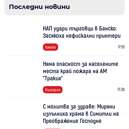
Последни новини
НАП удари търговци в Банско:
Засякоха нефискални принтери
17:55
Банско
Няма опасност за населените
места край пожара на АМ
"Тракия"
17:39
България
С молитва за здраве: Миряни
изпълниха храма в Симитли на
Преображение Господне