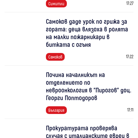
17:27
Симитли
Самоков даде урок по грижа за
гората: деца влязоха в ролята
на малки пожарникари в
битката с огъня
17:22
Самоков
Почина началникът на
отделението по
невроонкология в "Пирогов" доц.
Георги Поптодоров
17:11
България
Прокуратурата проверява
случая с италианските евреи в