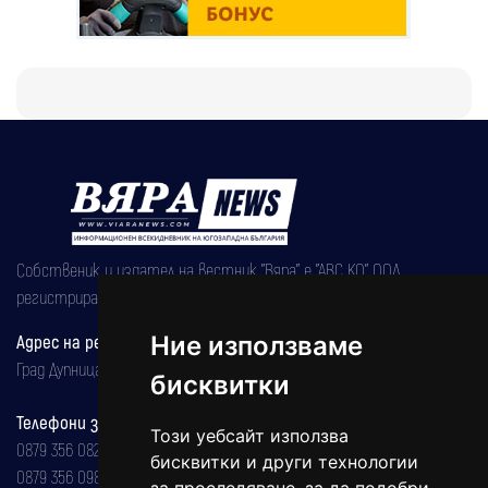
Собственик и издател на вестник "Вяра" е "АВС КО" ООД,
регистрирана на 08.05.2002 година.
Адрес на редакцията
Ние използваме
Град Дупница, ул.''Христо Ботев" 43
бисквитки
Телефони за реклама и абонаменти
Този уебсайт използва
0879 356 082
бисквитки и други технологии
0879 356 098