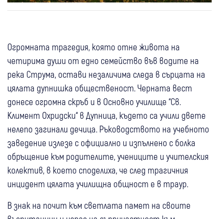
Огромната трагедия, която отне живота на
четирима души от едно семейство във водите на
река Струма, остави незаличима следа в сърцата на
цялата дупнишка общественост. Черната вест
донесе огромна скръб и в Основно училище “Св.
Климент Охридски“ в Дупница, където са учили двете
нелепо загинали дечица. Ръководството на учебното
заведение излезе с официално и изпълнено с болка
обръщение към родителите, учениците и учителския
колектив, в което споделиха, че след трагичния
инцидент цялата училищна общност е в траур.
В знак на почит към светлата памет на своите
възпитаници и израз на съпричастност към