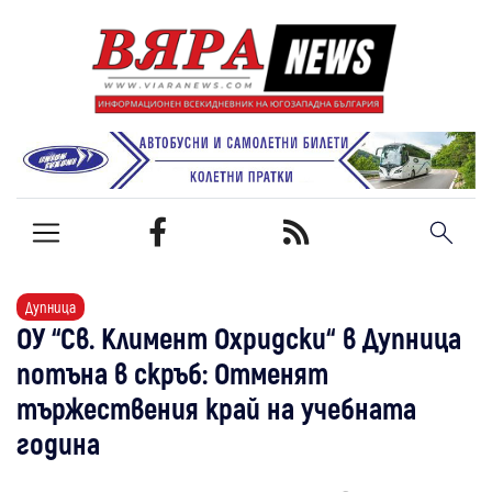
Дупница
ОУ “Св. Климент Охридски“ в Дупница
потъна в скръб: Отменят
тържествения край на учебната
година