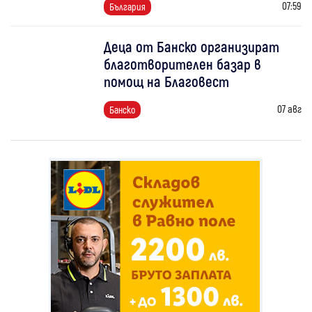
07:59
България
Деца от Банско организират
благотворителен базар в
помощ на Благовест
07 авг
Банско