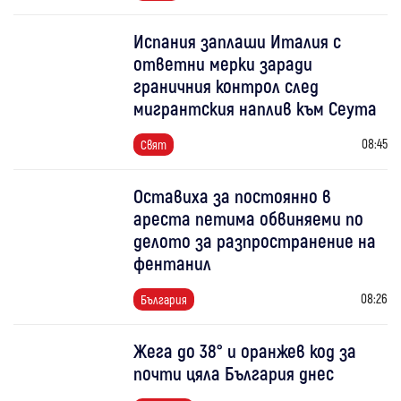
Испания заплаши Италия с
ответни мерки заради
граничния контрол след
мигрантския наплив към Сеута
08:45
Свят
Оставиха за постоянно в
ареста петима обвиняеми по
делото за разпространение на
фентанил
08:26
България
Жега до 38° и оранжев код за
почти цяла България днес