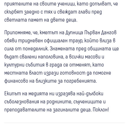
приятелите на своите ученици, като допълват, че
скърбят заедно с тях и свеждат глави пред
светлата памет на двете деца.
Припомняме, че, кметът на Дупница Първан Дангов
обяви тридневен официален траур, който влиза в
сила от понеделник. Знамената пред общината ще
бъдат свалени наполовина, а всички масови и
културни събития в града се отменят, като
местната власт изрази готовност да помогне
финансово на близките за погребенията.
Екипът на медията ни изразява най-дълбоки
съболезнования на роднините, съучениците и
преподавателите на загиналите деца. Поклон!