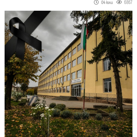
6867
04 юли