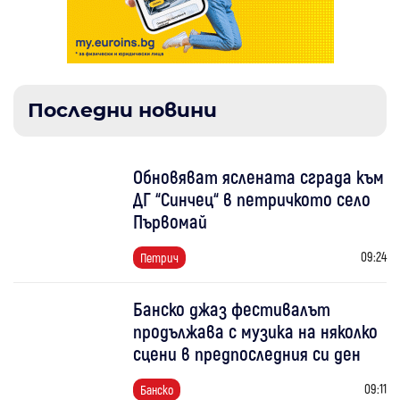
Последни новини
Обновяват яслената сграда към
ДГ “Синчец“ в петричкото село
Първомай
09:24
Петрич
Банско джаз фестивалът
продължава с музика на няколко
сцени в предпоследния си ден
09:11
Банско