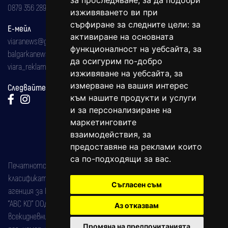
за проследяване, за да подобри
0879 356 289
изживяването ви при
сърфиране за следните цели:
за
Е-мейл
активиране на основната
viaranews@gmail.com
функционалност на уебсайта
,
за
balgarkanews@gmail.com
да осигурим по-добро
viara_reklama@mail.bg
изживяване на уебсайта
,
за
измерване на вашия интерес
Следвайте ни:
към нашите продукти и услуги
и за персонализиране на
маркетинговите
взаимодействия
,
за
предоставяне на реклами които
са по-подходящи за вас
.
Печатното издание на вестника е регистрирано в националния
класификатор на печатните издания (Българска национална
Съгласен съм
агенция за ISSN) под номер: ISSN 1312-4722.
"АВС КО" ООД е притежател на марката: Вяра информационен
Аз отказвам
всекидневник на югозападна България, със свидетелство за марка
Промяна на предпочитанията