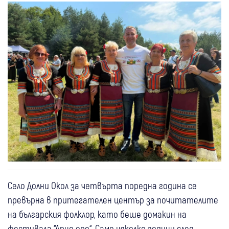
Село Долни Окол за четвърта поредна година се
превърна в притегателен център за почитателите
на българския фолклор, като беше домакин на
фестивала “Арно оро“. Само няколко години след