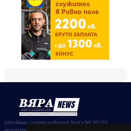
Собственик и издател на вестник "Вяра" е "АВС КО" ООД,
регистрирана на 08.05.2002 година.