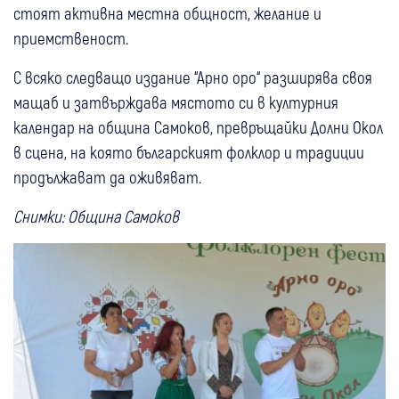
стоят активна местна общност, желание и
приемственост.
С всяко следващо издание “Арно оро“ разширява своя
мащаб и затвърждава мястото си в културния
календар на община Самоков, превръщайки Долни Окол
в сцена, на която българският фолклор и традиции
продължават да оживяват.
Снимки: Община Самоков