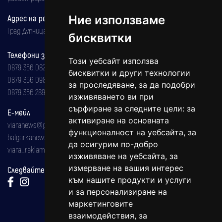
Ние използваме
Адрес на редакцията
Град Дупница, ул.''Христо Ботев" 43
бисквитки
Телефони за реклама и абонаменти
Този уебсайт използва
0879 356 082
бисквитки и други технологии
0879 356 098
за проследяване, за да подобри
0879 356 289
изживяването ви при
сърфиране за следните цели:
за
Е-мейл
активиране на основната
viaranews@gmail.com
функционалност на уебсайта
,
за
balgarkanews@gmail.com
да осигурим по-добро
viara_reklama@mail.bg
изживяване на уебсайта
,
за
измерване на вашия интерес
Следвайте ни:
към нашите продукти и услуги
и за персонализиране на
маркетинговите
взаимодействия
,
за