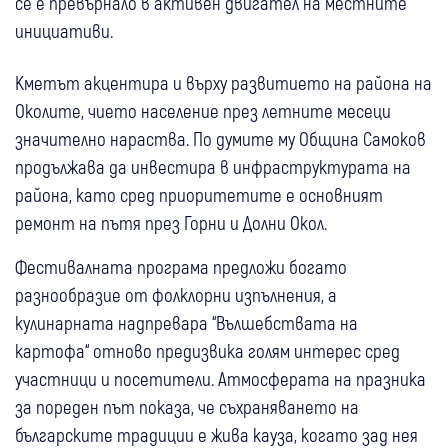
се е превърнало в активен двигател на местните
инициативи.
Кметът акцентира и върху развитието на района на
Околите, чието население през летните месеци
значително нараства. По думите му Община Самоков
продължава да инвестира в инфраструктурата на
района, като сред приоритетите е основният
ремонт на пътя през Горни и Долни Окол.
Фестивалната програма предложи богато
разнообразие от фолклорни изпълнения, а
кулинарната надпревара “Вълшебствата на
картофа“ отново предизвика голям интерес сред
участници и посетители. Атмосферата на празника
за пореден път показа, че съхраняването на
българските традиции е жива кауза, когато зад нея