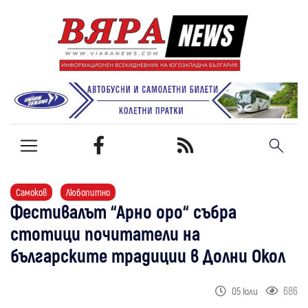
Самоков
Любопитно
Фестивалът “Арно оро“ събра
стотици почитатели на
българските традиции в Долни Окол
686
05 юли