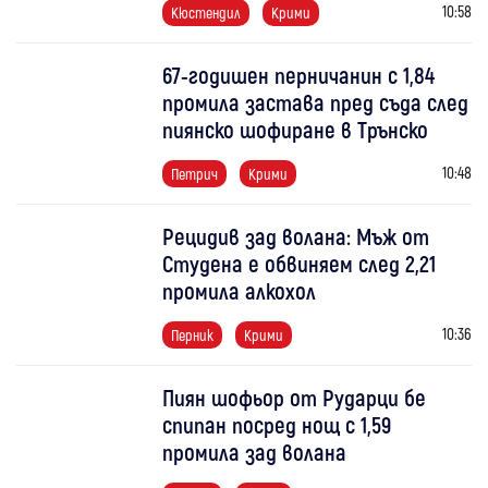
10:58
Кюстендил
Крими
67-годишен перничанин с 1,84
промила застава пред съда след
пиянско шофиране в Трънско
10:48
Петрич
Крими
Рецидив зад волана: Мъж от
Студена е обвиняем след 2,21
промила алкохол
10:36
Перник
Крими
Пиян шофьор от Рударци бе
спипан посред нощ с 1,59
промила зад волана