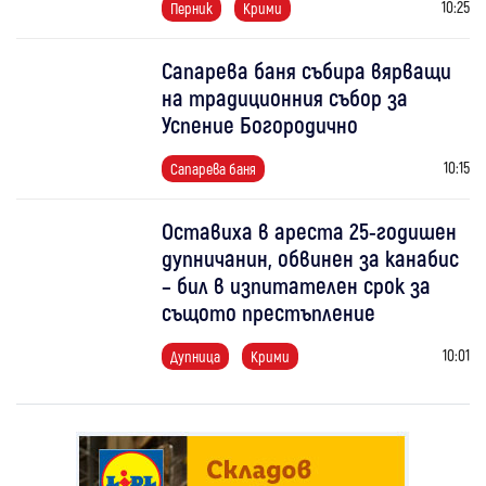
10:25
Перник
Крими
Сапарева баня събира вярващи
на традиционния събор за
Успение Богородично
10:15
Сапарева баня
Оставиха в ареста 25-годишен
дупничанин, обвинен за канабис
– бил в изпитателен срок за
същото престъпление
10:01
Дупница
Крими