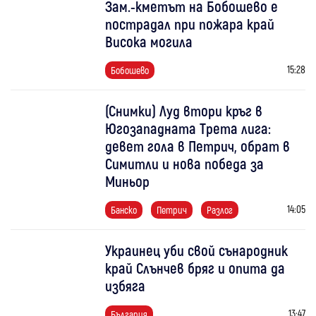
Зам.-кметът на Бобошево е
пострадал при пожара край
Висока могила
15:28
Бобошево
(Снимки) Луд втори кръг в
Югозападната Трета лига:
девет гола в Петрич, обрат в
Симитли и нова победа за
Миньор
14:05
Банско
Петрич
Разлог
Украинец уби свой сънародник
край Слънчев бряг и опита да
избяга
13:47
България