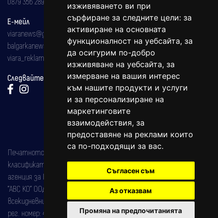
0879 356 289
изживяването ви при
сърфиране за следните цели:
за
Е-мейл
активиране на основната
viaranews@gmail.com
функционалност на уебсайта
,
за
balgarkanews@gmail.com
да осигурим по-добро
viara_reklama@mail.bg
изживяване на уебсайта
,
за
измерване на вашия интерес
Следвайте ни:
към нашите продукти и услуги
и за персонализиране на
маркетинговите
взаимодействия
,
за
предоставяне на реклами които
са по-подходящи за вас
.
Печатното издание на вестника е регистрирано в националния
класификатор на печатните издания (Българска национална
Съгласен съм
агенция за ISSN) под номер: ISSN 1312-4722.
"АВС КО" ООД е притежател на марката: Вяра информационен
Аз отказвам
всекидневник на югозападна България, със свидетелство за марка
Промяна на предпочитанията
рег. номер: 47857/11.05.2004 година.