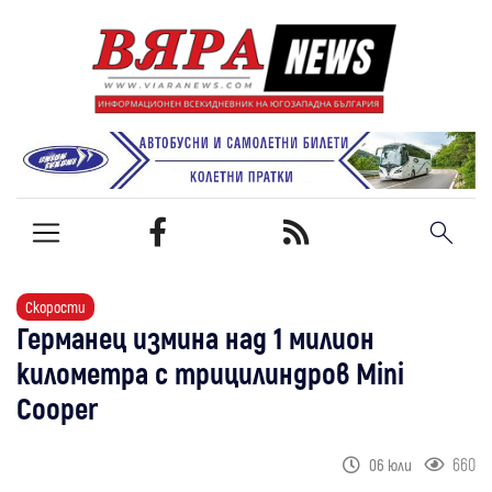
Скорости
Германец измина над 1 милион
километра с трицилиндров Mini
Cooper
660
06 юли