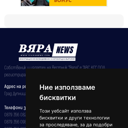
Собственик и издател на вестник "Вяра" е "АВС КО" ООД,
регистрирана на 08.05.2002 година.
Адрес на редакцията
Ние използваме
Град Дупница, ул.''Христо Ботев" 43
бисквитки
Телефони за реклама и абонаменти
Този уебсайт използва
0879 356 082
бисквитки и други технологии
0879 356 098
за проследяване, за да подобри