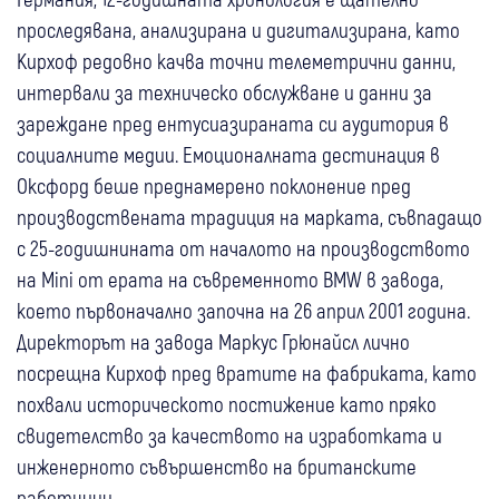
проследявана, анализирана и дигитализирана, като
Кирхоф редовно качва точни телеметрични данни,
интервали за техническо обслужване и данни за
зареждане пред ентусиазираната си аудитория в
социалните медии. Емоционалната дестинация в
Оксфорд беше преднамерено поклонение пред
производствената традиция на марката, съвпадащо
с 25-годишнината от началото на производството
на Mini от ерата на съвременното BMW в завода,
което първоначално започна на 26 април 2001 година.
Директорът на завода Маркус Грюнайсл лично
посрещна Кирхоф пред вратите на фабриката, като
похвали историческото постижение като пряко
свидетелство за качеството на изработката и
инженерното съвършенство на британските
работници.