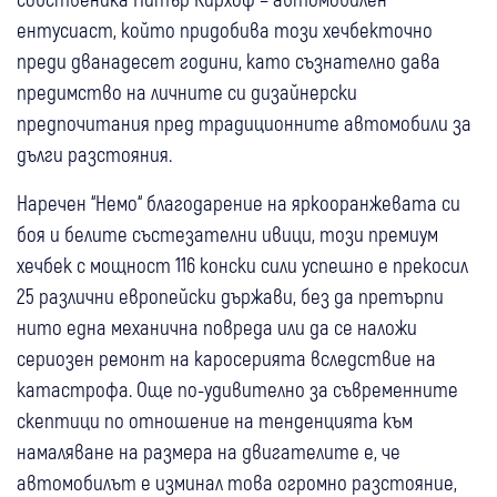
ентусиаст, който придобива този хечбекточно
преди дванадесет години, като съзнателно дава
предимство на личните си дизайнерски
предпочитания пред традиционните автомобили за
дълги разстояния.
Наречен “Немо“ благодарение на яркооранжевата си
боя и белите състезателни ивици, този премиум
хечбек с мощност 116 конски сили успешно е прекосил
25 различни европейски държави, без да претърпи
нито една механична повреда или да се наложи
сериозен ремонт на каросерията вследствие на
катастрофа. Още по-удивително за съвременните
скептици по отношение на тенденцията към
намаляване на размера на двигателите е, че
автомобилът е изминал това огромно разстояние,