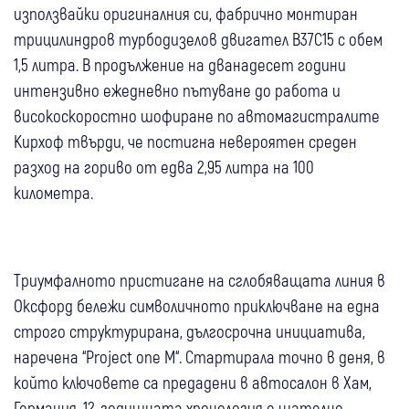
използвайки оригиналния си, фабрично монтиран
трицилиндров турбодизелов двигател B37C15 с обем
1,5 литра. В продължение на дванадесет години
интензивно ежедневно пътуване до работа и
високоскоростно шофиране по автомагистралите
Кирхоф твърди, че постигна невероятен среден
разход на гориво от едва 2,95 литра на 100
километра.
Триумфалното пристигане на сглобяващата линия в
Оксфорд бележи символичното приключване на една
строго структурирана, дългосрочна инициатива,
наречена “Project one M“. Стартирала точно в деня, в
който ключовете са предадени в автосалон в Хам,
Германия, 12-годишната хронология е щателно