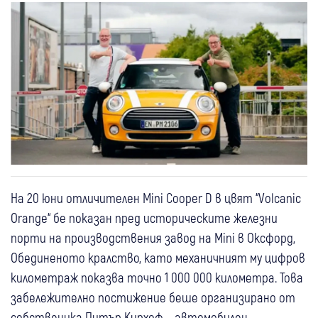
На 20 юни отличителен Mini Cooper D в цвят “Volcanic
Orange“ бе показан пред историческите железни
порти на производствения завод на Mini в Оксфорд,
Обединеното кралство, като механичният му цифров
километраж показва точно 1 000 000 километра. Това
забележително постижение беше организирано от
собственика Питър Кирхоф – автомобилен