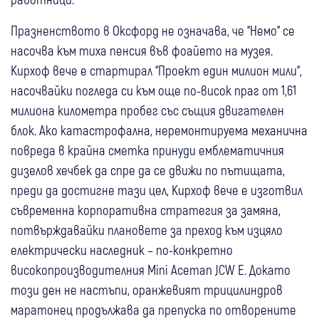
Празненството в Оксфорд не означава, че “Немо“ се
насочва към тиха пенсия във фоайето на музея.
Кирхоф вече е стартирал “Проект един милион мили“,
насочвайки погледа си към още по-висок праг от 1,61
милиона километра пробег със същия двигателен
блок. Ако катастрофална, неремонтируема механична
повреда в крайна сметка принуди емблематичния
дизелов хечбек да спре да се движи по пътищата,
преди да достигне тази цел, Кирхоф вече е изготвил
съвременна корпоративна стратегия за замяна,
потвърждавайки плановете за преход към изцяло
електрически наследник – по-конкретно
високопроизводителния Mini Aceman JCW E. Докато
този ден не настъпи, оранжевият трицилиндров
маратонец продължава да препуска по отворените