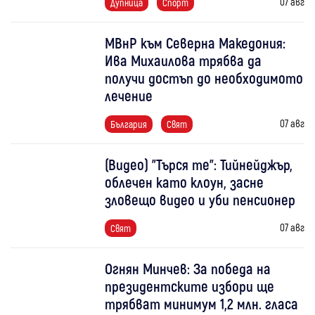
07 авг
Дупница
Спорт
МВнР към Северна Македония:
Ива Михаилова трябва да
получи достъп до необходимото
лечение
07 авг
България
Свят
(Видео) "Търся те": Тийнейджър,
облечен като клоун, засне
зловещо видео и уби пенсионер
07 авг
Свят
Огнян Минчев: За победа на
президентските избори ще
трябват минимум 1,2 млн. гласа