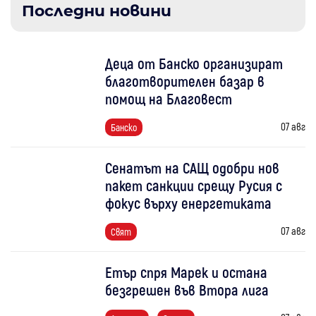
Последни новини
Деца от Банско организират
благотворителен базар в
помощ на Благовест
07 авг
Банско
Сенатът на САЩ одобри нов
пакет санкции срещу Русия с
фокус върху енергетиката
07 авг
Свят
Етър спря Марек и остана
безгрешен във Втора лига