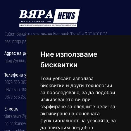
Собственик и издател на вестник "Вяра" е "АВС КО" ООД,
регистрирана на 08.05.2002 година.
Адрес на редакцията
Ние използваме
Град Дупница, ул.''Христо Ботев" 43
бисквитки
Телефони за реклама и абонаменти
Този уебсайт използва
0879 356 082
бисквитки и други технологии
0879 356 098
за проследяване, за да подобри
0879 356 289
изживяването ви при
сърфиране за следните цели:
за
Е-мейл
активиране на основната
viaranews@gmail.com
функционалност на уебсайта
,
за
balgarkanews@gmail.com
да осигурим по-добро
viara_reklama@mail.bg