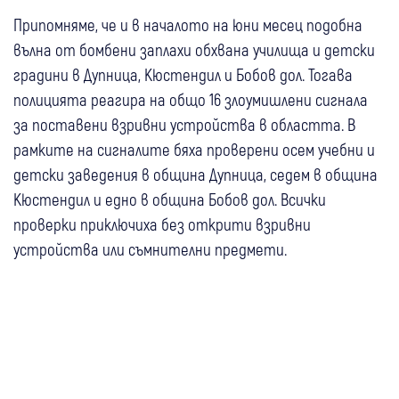
Припомняме, че и в началото на юни месец подобна
вълна от бомбени заплахи обхвана училища и детски
градини в Дупница, Кюстендил и Бобов дол. Тогава
полицията реагира на общо 16 злоумишлени сигнала
за поставени взривни устройства в областта. В
рамките на сигналите бяха проверени осем учебни и
детски заведения в община Дупница, седем в община
Кюстендил и едно в община Бобов дол. Всички
проверки приключиха без открити взривни
устройства или съмнителни предмети.