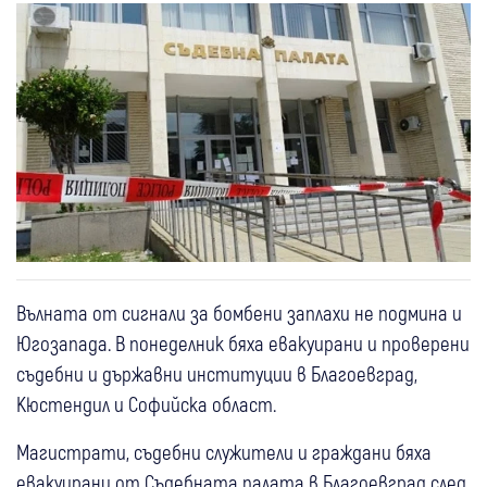
Вълната от сигнали за бомбени заплахи не подмина и
Югозапада. В понеделник бяха евакуирани и проверени
съдебни и държавни институции в Благоевград,
Кюстендил и Софийска област.
Магистрати, съдебни служители и граждани бяха
евакуирани от Съдебната палата в Благоевград след