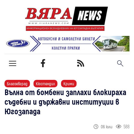
Благоевград
Кюстендил
Крими
Вълна от бомбени заплахи блокираха
съдебни и държавни институции в
Югозапада
588
06 юли