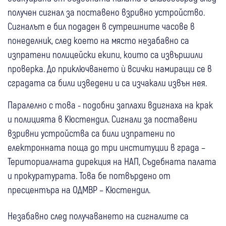
получен сигнал за поставено взривно устройство.
Сигналът е бил подаден в сутрешните часове в
понеделник, след което на място незабавно са
изпратени полицейски екипи, които са извършили
проверка. До приключването ѝ всички намиращи се в
сградата са били изведени и са изчакали извън нея.
Паралелно с това - подобни заплахи вдигнаха на крак
и полицията в Кюстендил. Сигнали за поставени
взривни устройства са били изпратени по
електронната поща до три институции в града –
Териториалната дирекция на НАП, Съдебната палата
и прокуратурата. Това бе потвърдено от
пресцентъра на ОДМВР – Кюстендил.
Незабавно след получаването на сигналите са