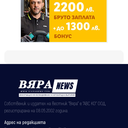
Собственик и издател на вестник "Вяра" е "АВС КО" ООД,
регистрирана на 08.05.2002 година.
Адрес на редакцията