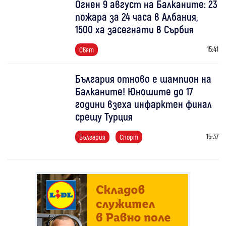
Огнен 9 август на Балканите: 23
пожара за 24 часа в Албания,
1500 ха засегнати в Сърбия
15:41
Свят
България отново е шампион на
Балканите! Юношите до 17
години взеха инфарктен финал
срещу Турция
15:37
България
Спорт