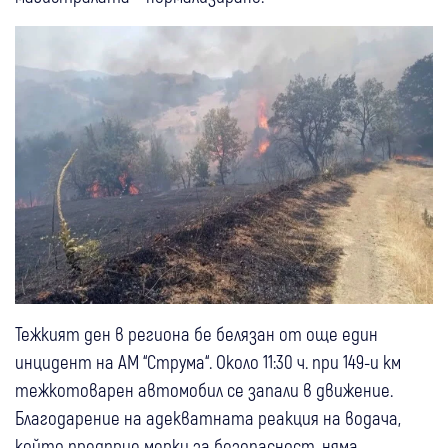
Тежкият ден в региона бе белязан от още един
инцидент на АМ “Струма“. Около 11:30 ч. при 149-и км
тежкотоварен автомобил се запали в движение.
Благодарение на адекватната реакция на водача,
който предприе мерки за безопасност, няма