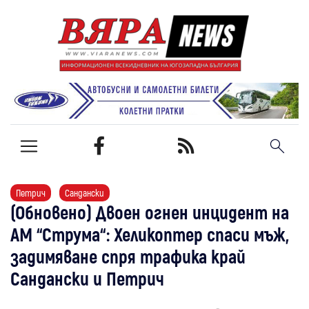
Петрич
Сандански
(Обновено)​ Двоен огнен инцидент на
АМ “Струма“: Хеликоптер спаси мъж,
задимяване спря трафика край
Сандански и Петрич