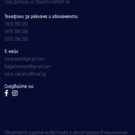
Град Дупница, ул.''Христо Ботев" 43
Телефони за реклама и абонаменти
0879 356 082
0879 356 098
0879 356 289
Е-мейл
viaranews@gmail.com
balgarkanews@gmail.com
viara_reklama@mail.bg
Следвайте ни:
Печатното издание на вестника е регистрирано в националния