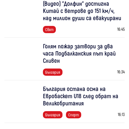
(Видео) "Долфин" достигна
Китай с ветрове до 151 км/ч,
над милион души са евакуирани
16:45
Свят
Голям пожар затвори за два
часа Подбалканския път край
Сливен
16:34
България
България остана осма на
Евробаскет U18 след обрат на
Великобритания
16:13
България
Спорт