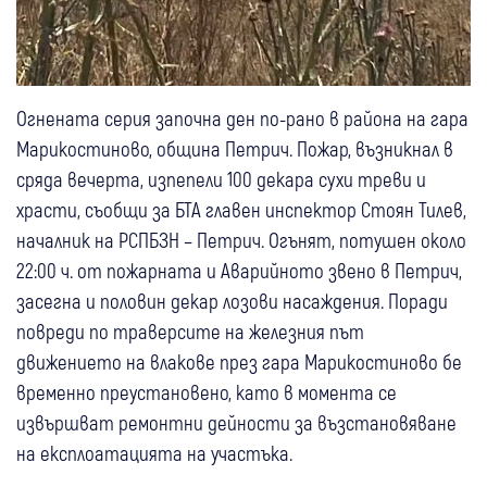
Огнената серия започна ден по-рано в района на гара
Марикостиново, община Петрич. Пожар, възникнал в
сряда вечерта, изпепели 100 декара сухи треви и
храсти, съобщи за БТА главен инспектор Стоян Тилев,
началник на РСПБЗН – Петрич. Огънят, потушен около
22:00 ч. от пожарната и Аварийното звено в Петрич,
засегна и половин декар лозови насаждения. Поради
повреди по траверсите на железния път
движението на влакове през гара Марикостиново бе
временно преустановено, като в момента се
извършват ремонтни дейности за възстановяване
на експлоатацията на участъка.