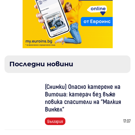
Последни новини
(Снимки) Опасно катерене на
Витоша: катерач без въже
повика спасители на "Малкия
Винкел"
17:07
България