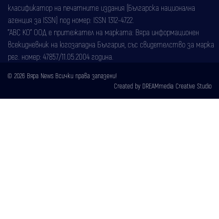
класификатор на печатните издания (Българска национална
агенция за ISSN) под номер: ISSN 1312-4722.
"АВС КО" ООД е притежател на марката: Вяра информационен
всекидневник на югозападна България, със свидетелство за марка
рег. номер: 47857/11.05.2004 година.
© 2026 Вяра News Всички права запазени!
Created by
DREAMmedia Creative Studio