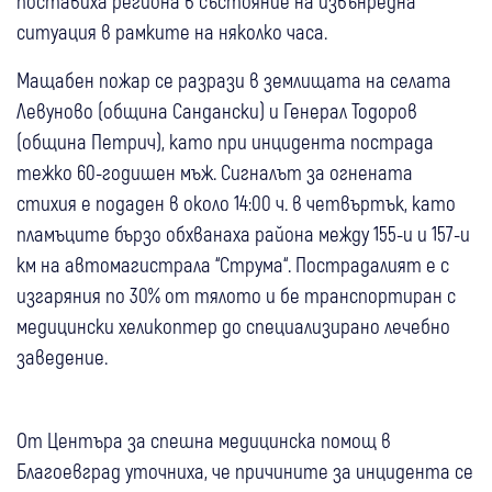
поставиха региона в състояние на извънредна
ситуация в рамките на няколко часа.
Мащабен пожар се разрази в землищата на селата
Левуново (община Сандански) и Генерал Тодоров
(община Петрич), като при инцидента пострада
тежко 60-годишен мъж. Сигналът за огнената
стихия е подаден в около 14:00 ч. в четвъртък, като
пламъците бързо обхванаха района между 155-и и 157-и
км на автомагистрала “Струма“. Пострадалият е с
изгаряния по 30% от тялото и бе транспортиран с
медицински хеликоптер до специализирано лечебно
заведение.
От Центъра за спешна медицинска помощ в
Благоевград уточниха, че причините за инцидента се