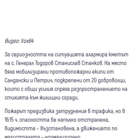
Видео: Vox64
За сериозността на ситуацията алармира кметът
на с. Генерал Тодоров Станислав Станков. На място
бяха мобилизирани противопожарни екипи от
Сандански и Петрич, подкрепени от 20 доброволци,
които с общи усилия спряха разпространението на
стихията към жилищни сгради.
Пожарът предизвика затруднения в трафика, но в
16:15 ч. опасността бе напълно отстранена,
видимостта – възстановена, а движението по
магистралата – нормализирано.